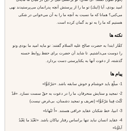
اميد بودى، آيا (اينك) تو ما را از پرستش آنچه پدرانمان مى‌پرستيدند نهى
مى‌كنى؟ همانا كه ما نسبت به آنچه ما را به آن مى‌خوانى در شكى
هستيم كه ما را به تو بد گمان كرده است.
نکته ها
كفّار ابتدا به حضرت صالح عليه السلام گفتند: تو مايه اميد ما بودى وتو
را دوست مى‌داشتيم. تا شايد آن حضرت براى حفظ روابط حسنه
گذشته، از دعوت آنها به يكتاپرستى دست بردارد.
پیام ها
1- مبلّغ بايد خوشنام و خوش سابقه باشد. «مَرْجُوًّا»
2- تمجيد و ستايش منحرفان، ما را در دعوت به حقّ سست نسازد. «قَدْ
كُنْتَ فِينا مَرْجُوًّا» (تعريف و تمجيد دشمنان، بى‌غرض نيست)
3- انبيا، خط شكنان عقايد خرافى هستند. «أَ تَنْهانا»
4- عقايد انسان نبايد تنها براساس رفتار نياكان باشد. «نَعْبُدَ ما يَعْبُدُ
آباؤُنا»