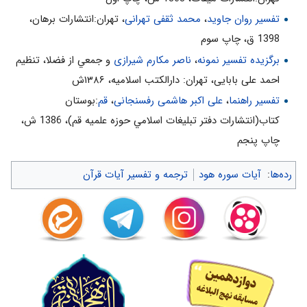
تفسیر روان جاوید
،
محمد ثقفی تهرانی
، تهران:انتشارات برهان،
1398 ق، چاپ سوم
برگزیده تفسیر نمونه
،
ناصر مکارم شیرازی
و جمعي از فضلا، تنظیم
احمد علی بابایی، تهران: دارالکتب اسلامیه، ۱۳۸۶ش
تفسیر راهنما
،
علی اکبر هاشمی رفسنجانی
،
قم
:بوستان
كتاب(انتشارات دفتر تبليغات اسلامي حوزه علميه قم)، 1386 ش‌،
چاپ پنجم‌
رده‌ها
:
آیات سوره هود
ترجمه و تفسیر آیات قرآن