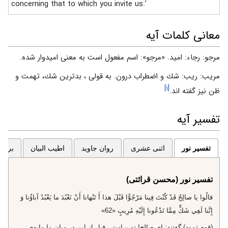
concerning that to which you invite us.’
معانی کلمات آیه
مرجو: رجاء: اميد. «مرجو»: اسم مفعول است به معنى اميدوار شده.
مريب: ريب: شك و اضطراب درون. به قولى ، بدترين شك، تهمت و
[۱]
ظن نيز گفته ‏اند.
تفسیر آیه
تفسیر نور
اثنی عشری
روان جاوید
اطیب البیان
برگزی
تفسیر نور (محسن قرائتی)
قالُوا يا صالِحُ قَدْ كُنْتَ فِينا مَرْجُوًّا قَبْلَ هذا أَ تَنْهانا أَنْ نَعْبُدَ ما يَعْبُدُ آباؤُنا وَ
إِنَّنا لَفِي شَكٍّ مِمَّا تَدْعُونا إِلَيْهِ مُرِيبٍ «62»
(قوم ثمود) گفتند: اى صالح! تو براستى قبل از اين در ميان ما مايه‌ى