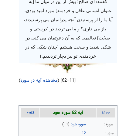
گفتند: ای صالح! پیش از این در میان ما [به
عنوان انسانی عاقل و خردمند] مورد امید بودی،
آیا ما را از پرستیدن آنچه پدرانمان می پرستیدند،
باز می داری؟ و ما بی تردید در [درستی و
صحّت] تعالیمی که به آن دعوتمان می کنی در
شکی شدید و سخت هستیم [چنان شکی که در
خردمندی تو نیز دچار تردیدیم.]
[11–62] (
مشاهده آیه در سوره
)
آیه 62 سوره هود
63>>
<<61
سوره :
سوره هود
(11)
جزء :
12