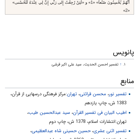
أَنَّهُمْ يُحْسِنُونَ صُنْعاً» «1» و «لَئِنْ رُجِعْتُ إِلى‌ رَبِّي إِنَّ لِي عِنْدَهُ لَلْحُسْنى‌»
«2»
«1». كهف، 104.
«2». فصّلت، 50.
پانویس
↑
تفسیر احسن الحدیث، سید علی اکبر قرشی
منابع
تفسیر نور
،
محسن قرائتی
،
تهران
:مركز فرهنگى درسهايى از قرآن،
1383 ش، چاپ يازدهم
اطیب البیان فی تفسیر القرآن‌
،
سید عبدالحسین طیب
،
تهران:انتشارات اسلام‌، 1378 ش‌، چاپ دوم‌
تفسیر اثنی عشری
،
حسین حسینی شاه عبدالعظیمی
،