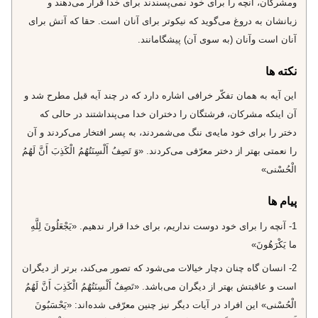
ومشركان، آنچه را براى خود نمى‌پسندند براى خدا قرار مى‌دهند و
زبانشان به دروغ مى‌گويد كه نيكوتر براى آنان است. حقا كه آتش براى
آنان است وآنان (به سوى آن) پيشگامانند.
نکته ها
اين آيه به همان تفكّر خرافى اشاره دارد كه در چند آيه قبل مطرح شد و
آن اينكه مشركان، فرشتگان را دختران خدا مى‌پنداشتند در حالى كه
دختر را براى خود مايه‌ى ننگ مى‌شمردند، به پسر افتخار مى‌كردند و آن
را نعمتى بهتر از دختر معرّفى مى‌كردند. «وَ تَصِفُ أَلْسِنَتُهُمُ الْكَذِبَ أَنَّ لَهُمُ
الْحُسْنى‌»
پیام ها
1- آنچه را براى خود دوست نداريم، براى خدا قرار ندهيم. «يَجْعَلُونَ لِلَّهِ
ما يَكْرَهُونَ»
2- انسان گاه چنان دچار خيالات مى‌شود كه تصور مى‌كند، برتر از ديگران
است و عاقبتش بهتر از ديگران مى‌باشد. «تَصِفُ أَلْسِنَتُهُمُ الْكَذِبَ أَنَّ لَهُمُ
الْحُسْنى‌» اين افراد در آيات ديگر نيز چنين معرّفى شده‌اند: «يَحْسَبُونَ