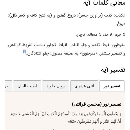
معانی کلمات آیه
الكذب: كذب (بر وزن جسر): دروغ گفتن و (به فتح كاف و كسر ذال):
دروغ.
لا جرم: لا بد، لا محاله، ناچار.
مفرطون: فرط: تقدم و جلو افتادن افراط: تجاوز بيشتر، تفريط كوتاهى
[۱]
و تقصير بيشتر. «مفرطون» به صيغه مفعول: جلو افتادگان.
تفسیر آیه
تفسیر نور
اثنی عشری
روان جاوید
اطیب البیان
برگزی
تفسیر نور (محسن قرائتی)
وَ يَجْعَلُونَ لِلَّهِ ما يَكْرَهُونَ وَ تَصِفُ أَلْسِنَتُهُمُ الْكَذِبَ أَنَّ لَهُمُ الْحُسْنى‌ لا جَرَمَ
أَنَّ لَهُمُ النَّارَ وَ أَنَّهُمْ مُفْرَطُونَ «62»