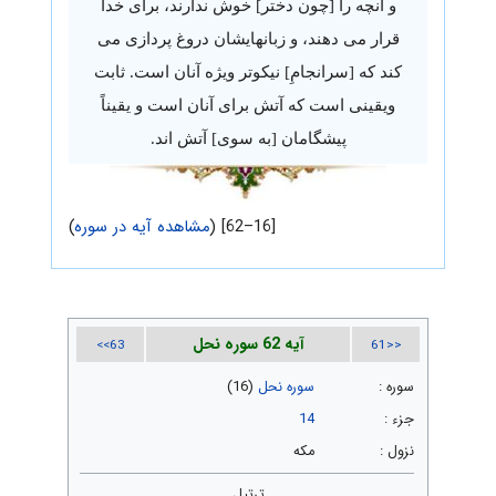
و آنچه را [چون دختر] خوش ندارند، برای خدا
قرار می دهند، و زبانهایشان دروغ پردازی می
کند که [سرانجامِ] نیکوتر ویژه آنان است. ثابت
ویقینی است که آتش برای آنان است و یقیناً
پیشگامان [به سوی] آتش اند.
[16–62] (
مشاهده آیه در سوره
)
آیه 62 سوره نحل
63>>
<<61
سوره :
سوره نحل
(16)
جزء :
14
نزول :
مکه
ترتیل