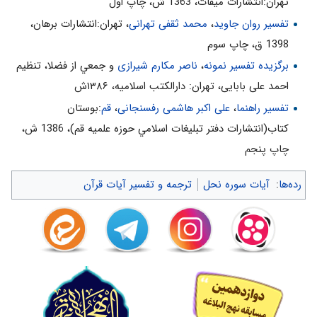
تهران:انتشارات ميقات، 1363 ش، چاپ اول
تفسیر روان جاوید
،
محمد ثقفی تهرانی
، تهران:انتشارات برهان،
1398 ق، چاپ سوم
برگزیده تفسیر نمونه
،
ناصر مکارم شیرازی
و جمعي از فضلا، تنظیم
احمد علی بابایی، تهران: دارالکتب اسلامیه، ۱۳۸۶ش
تفسیر راهنما
،
علی اکبر هاشمی رفسنجانی
،
قم
:بوستان
كتاب(انتشارات دفتر تبليغات اسلامي حوزه علميه قم)، 1386 ش‌،
چاپ پنجم‌
رده‌ها
:
آیات سوره نحل
ترجمه و تفسیر آیات قرآن