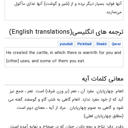
آنها فواید بسیار دیگر برده و از (شیر و گوشت) آنها غذای مأکول
می‌سازید.
ترجمه های انگلیسی(English translations)
yusufali
Pickthall
Shakir
Qarai
He created the cattle, in which there is warmth for you and
[other] uses, and some of them you eat.
معانی کلمات آیه
انعام: چهارپايان. مفرد آن ، نعم (بر وزن شرف) است. نعم ، جمع نيز
آيد كه از خود مفرد ندارد. انعام گاهى به شتر، گاو و گوسفند گفته مى
‏شود و گاهى به عموم چهارپايان . مراد از آيه ، معناى دوم است.
(مطلق چهارپايان اهلى)
دف‏ء: دف: نتاج و بچه دادن. چنان كه در صحاح و نهايه آمده است .