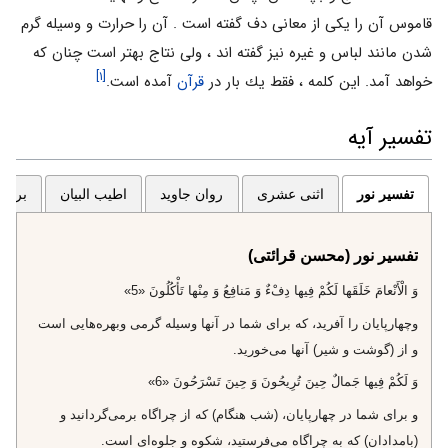
قاموس آن را يكى از معانى دف گفته است . آن را حرارت و وسيله گرم
شدن مانند لباس و غيره نيز گفته ‏اند ، ولى نتاج بهتر است چنان كه
[۱]
خواهد آمد. اين كلمه ، فقط يك بار در
قرآن
آمده است.
تفسیر آیه
تفسیر نور
اثنی عشری
روان جاوید
اطیب البیان
برگزی
تفسیر نور (محسن قرائتی)
وَ الْأَنْعامَ خَلَقَها لَكُمْ فِيها دِفْ‌ءٌ وَ مَنافِعُ وَ مِنْها تَأْكُلُونَ «5»
وچهارپايان را آفريد، كه براى شما در آنها وسيله گرمى وبهره‌هايى است
و از (گوشت و شير) آنها مى‌خوريد.
وَ لَكُمْ فِيها جَمالٌ حِينَ تُرِيحُونَ وَ حِينَ تَسْرَحُونَ «6»
و براى شما در چهارپايان، (شب هنگام) كه از چراگاه برمى‌گردانيد و
(بامدادان) كه به چراگاه مى‌فرستيد، شكوه و جلوه‌اى است.