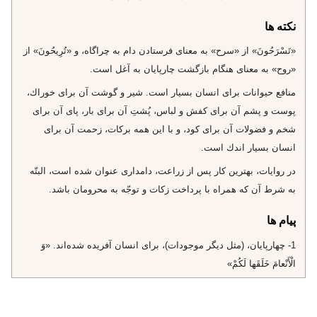
نکته ها
«تَسْرَحُونَ» از «سرح» به معناى فرستادن دام به چراگاه، و «تُرِيحُونَ» از
«روح» به معناى هنگام بازگشت چارپايان به آغل است.
منافع حيوانات براى انسان بسيار است. شير و گوشت آن براى خوراك،
پوست و پشم آن براى كفش و لباس، پُشتِ آن براى بار، پاى آن براى
شخم و فضولات آن براى كود، و با اين همه بركات، زحمت آن براى
انسان بسيار اندك است.
در روايات، بهترين كار پس از زراعت، دامدارى عنوان شده است، البتّه
به شرط آن كه همراه با پرداخت زكات و توجّه به محرومان باشد.
پیام ها
1- چهارپايان، (مثل ديگر موجودات)، براى انسان آفريده شده‌اند. «وَ
الْأَنْعامَ خَلَقَها لَكُمْ»
2- توجّه به نعمت‌ها، عشق به آفريدگار وروح بندگى را در انسان زنده
مى‌كند. «وَ الْأَنْعامَ خَلَقَها لَكُمْ»