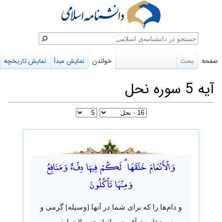
ستجو
صفحه
بحث
خواندن
نمایش مبدأ
نمایش تاریخچه
آیه 5 سوره نحل
پرش
پرش
به
به
وَالْأَنْعَامَ خَلَقَهَا ۗ لَكُمْ فِيهَا دِفْءٌ وَمَنَافِعُ
ناوبری
جستجو
وَمِنْهَا تَأْكُلُونَ
و دام‌ها را که برای شما در آنها [وسیله] گرمی و
سودهاست آفرید، و از [محصولات لبنی و