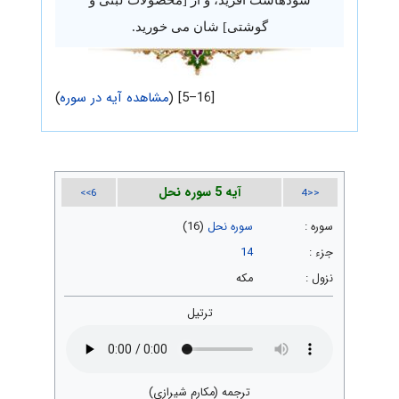
گوشتی] شان می خورید.
[16–5] (
مشاهده آیه در سوره
)
آیه 5 سوره نحل
6>>
<<4
سوره :
سوره نحل
(16)
جزء :
14
نزول :
مکه
ترتیل
ترجمه (مکارم شیرازی)