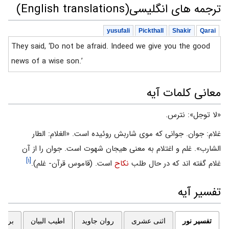
ترجمه های انگلیسی(English translations)
yusufali
Pickthall
Shakir
Qarai
They said, ‘Do not be afraid. Indeed we give you the good
news of a wise son.’
معانی کلمات آیه
«لا توجل»: نترس.
غلام: جوان. جوانى كه موى شاربش روئيده است. «الغلام: الطار
الشارب». غلم و اغتلام به معنى هيجان شهوت است. جوان را از آن
[۱]
غلام گفته ‏اند كه در حال طلب
نكاح
است. (قاموس قرآن- غلم).
تفسیر آیه
تفسیر نور
اثنی عشری
روان جاوید
اطیب البیان
برگزی