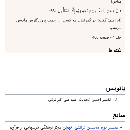
مباش!
قالَ وَ مَنْ يَقْنَطُ مِنْ رَحْمَةِ رَبِّهِ إِلَّا الضَّالُّونَ «56»
(ابراهيم) گفت: جز گمراهان چه كسى از رحمت پروردگارش مأيوس
مى‌شود.
جلد 4 - صفحه 466
نکته ها
يكى از نمونه‌هاى رحمت و غضب الهى، داستان ميهمانان حضرت ابراهيم
عليه السلام است كه فرشتگان از يكسو بشارت فرزند به او دادند، و از
سوى ديگر خبر هلاكت قوم لوط را.
«ضَيْفِ» هم به يك مهمان گفته مى‌شود و هم به چند مهمان.
پانویس
خداوند يك بار به حضرت ابراهيم از كنيزش (هاجر) پسرى به نام
↑
تفسیر احسن الحدیث، سید علی اکبر قرشی
اسماعيل داد و اين بشارت در مورد همسرش ساره است كه خداوند به
او اسحاق داد. درباره‌ى اسماعيل فرمود: «بِغُلامٍ حَلِيمٍ» «1» و درباره‌ى
منابع
اسحاق‌ «بِغُلامٍ عَلِيمٍ» فرموده است.
تفسیر نور
،
محسن قرائتی
،
تهران
:مركز فرهنگى درسهايى از قرآن،
پیام ها