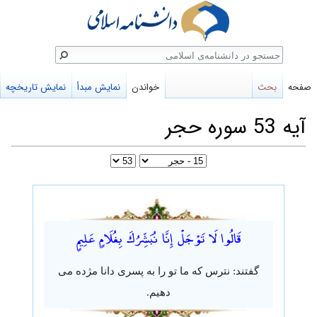
ستجو
صفحه
بحث
خواندن
نمایش مبدأ
نمایش تاریخچه
آیه 53 سوره حجر
پرش
پرش
به
به
قَالُوا لَا تَوْجَلْ إِنَّا نُبَشِّرُكَ بِغُلَامٍ عَلِيمٍ
ناوبری
جستجو
گفتند: نترس که ما تو را به پسری دانا مژده می
دهیم.