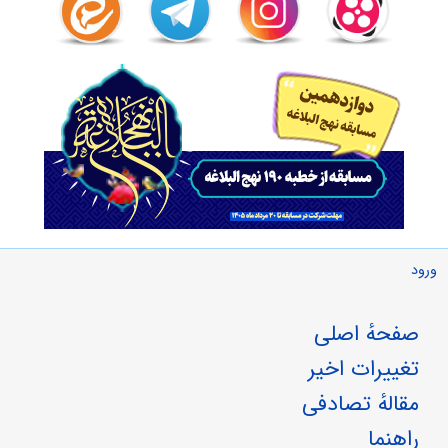
8- عصمت انبيا، منافاتى با هشدارهاى الهى ندارد. «فَلا تَكُنْ مِنَ
الْقانِطِينَ»
«1». صافات، 101.
«2». تفسير صافى.
«3». هود، 72.
جلد 4 - صفحه 467
9- همه جا نهى خدا، نشانه انجام شدن عملى خلاف نيست، گاهى نهى‌ها
براى پيش‌گيرى است. «فَلا تَكُنْ مِنَ الْقانِطِينَ»
ورود
10- يأس و نااميدى را با ياد رحمت و ربوبيّت خداوند درمان كنيم. «رَحْمَةِ
رَبِّهِ»
صفحهٔ اصلی
11- كسانى كه به علم و قدرت و رحمت خداوند اطمينان دارند، هرگز
تغییرات اخیر
مايوس نمى‌شوند. مَنْ يَقْنَطُ ... إِلَّا الضَّالُّونَ‌ «1»
مقالهٔ تصادفی
«1». يكى از مصاديق ضالين و گمراهان كه در نماز از آنها اعلام برائت
مى كنيم افراد مايوس و ناءميد مى باشند.
راهنما