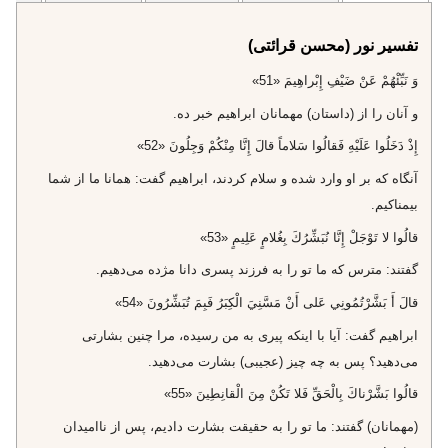
تفسیر نور (محسن قرائتی)
وَ نَبِّئْهُمْ عَنْ ضَيْفِ إِبْراهِيمَ «51»
و آنان را از (داستان) مهمانان ابراهيم خبر ده.
إِذْ دَخَلُوا عَلَيْهِ فَقالُوا سَلاماً قالَ إِنَّا مِنْكُمْ وَجِلُونَ «52»
آنگاه كه بر او وارد شده و سلام كردند، ابراهيم گفت: همانا ما از شما
بيمناكيم.
قالُوا لا تَوْجَلْ إِنَّا نُبَشِّرُكَ بِغُلامٍ عَلِيمٍ «53»
گفتند: مترس كه ما تو را به فرزند پسرى دانا مژده مى‌دهيم.
قالَ أَ بَشَّرْتُمُونِي عَلى‌ أَنْ مَسَّنِيَ الْكِبَرُ فَبِمَ تُبَشِّرُونَ «54»
ابراهيم گفت: آيا با اينكه پيرى به من رسيده، مرا چنين بشارتى
مى‌دهيد؟ پس به چه چيز (عجيبى) بشارت مى‌دهيد.
قالُوا بَشَّرْناكَ بِالْحَقِّ فَلا تَكُنْ مِنَ الْقانِطِينَ «55»
(مهمانان) گفتند: ما تو را به حقيقت بشارت داديم، پس از نااميدان