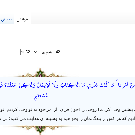
خواندن
نمایش م
مِنْ أَمْرِنَا ۚ مَا كُنْتَ تَدْرِي مَا الْكِتَابُ وَلَا الْإِيمَانُ وَلَٰكِنْ جَعَلْنَاهُ نُورًا 
مُسْتَقِيمٍ
ان پیشین وحی کردیم] روحی را [چون قرآن] از امر خود به تو وحی کردیم. ت
ادیم که هر کس از بندگانمان را بخواهیم به وسیله آن هدایت می کنیم؛ بی 