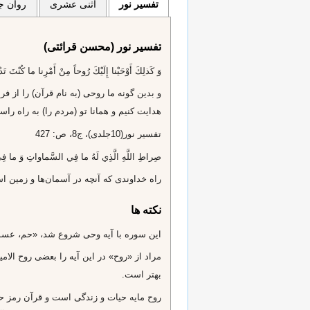
تفسیر نور
اثنی عشری
روان جا
تفسیر نور (محسن قرائتی)
وَ كَذلِكَ أَوْحَيْنا إِلَيْكَ رُوحاً مِنْ أَمْرِنا ما كُنْتَ تَ
و بدين گونه ما روحى (به نام قرآن) را از ف
هدايت كنيم و همانا تو (مردم را) به راه ر
تفسير نور(10جلدى)، ج‌8، ص: 427
صِراطِ اللَّهِ الَّذِي لَهُ ما فِي السَّماواتِ وَ ما فِي الْأَ
راه خداوندى كه آنچه در آسمان‌ها و زمين ا
نکته ها
اين سوره با آيه وحى شروع شد، «حم‌، عسق‌، كَذلِكَ
بهتر است.
روح مايه حيات و زندگى است و قرآن رمز 