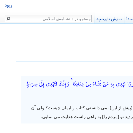
ورود
جستجو
بدأ
نمایش تاریخچه
نَهْدِي بِهِ مَنْ نَشَاءُ مِنْ عِبَادِنَا ۚ وَإِنَّكَ لَتَهْدِي إِلَىٰ صِرَاطٍ
و [پیش از این] نمی دانستی کتاب و ایمان چیست؟ ولی آن
تردید تو [مردم را] به راهی راست هدایت می نمایی.