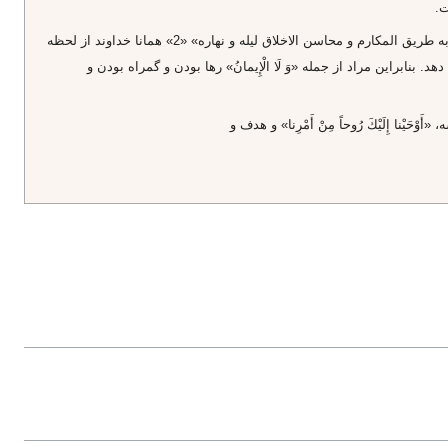
ت.
امام على عليه السلام در نهج‌البلاغه مى‌فرمايد: «لقد قرن الله به صلى الله عليه و آله من لدن كان فطيما اعظم ملائكته يسئلك به طريق المكارم و محاسن الاخلاق ليله و نهاره» «2» همانا خداوند از لحظه
بنابراين مراد از جمله‌ «وَ لَا الْإِيمانُ» رها بودن و گمراه بودن و
ْحَيْنا إِلَيْكَ رُوحاً مِنْ أَمْرِنا» و هدف و