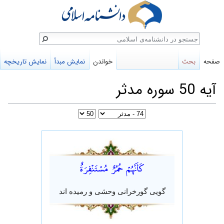
ستجو
صفحه
بحث
خواندن
نمایش مبدأ
نمایش تاریخچه
آیه 50 سوره مدثر
پرش
پرش
به
به
كَأَنَّهُمْ حُمُرٌ مُسْتَنْفِرَةٌ
ناوبری
جستجو
گویی گورخرانی وحشی و رمیده اند