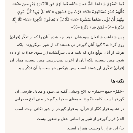
فَما تَنْفَعُهُمْ شَفاعَةُ الشَّافِعِينَ «48» فَما لَهُمْ عَنِ التَّذْكِرَةِ مُعْرِضِينَ «49»
كَأَنَّهُمْ حُمُرٌ مُسْتَنْفِرَةٌ «50» فَرَّتْ مِنْ قَسْوَرَةٍ «51» بَلْ يُرِيدُ كُلُّ امْرِئٍ
مِنْهُمْ أَنْ يُؤْتى‌ صُحُفاً مُنَشَّرَةً «52» كَلَّا بَلْ لا يَخافُونَ الْآخِرَةَ «53» كَلَّا إِنَّهُ
تَذْكِرَةٌ «54» فَمَنْ شاءَ ذَكَرَهُ «55»
پس شفاعت شافعان سودشان ندهد. چه شده آنان را كه از تذكّر (قرآن)
روى گردانند؟ گويا آنان گورخرانى هستند كه از شير مى‌گريزند. بلكه
هريك از آنان توقّع دارد كه نامه هايى سرگشاده (از سوى خدا) به او داده
شود. چنين نيست، بلكه آنان از آخرت نمى‌ترسند. چنين نيست، همانا آن
(قرآن) تذكّرى ارزشمند است. پس هركس خواست، با آن تذكّر يابد.
نکته ها
«حُمُرٌ» جمع «حمار» به الاغ وحشى گفته مى‌شود و معادل فارسى آن
گورخر است. كلمه «گور» به معناى صحرا و گورخر يعنى الاغ صحرايى.
در تشبيه فرار كفّار از قرآن، به فرار گورخر از شير نكاتى نهفته است:
الف) فرار گورخر از شير بر اساس عقل و شعور نيست.
ب) اين فرار با وحشت همراه است.