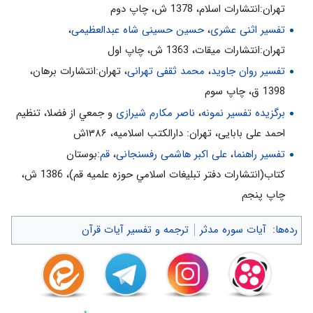
تهران:انتشارات اسلام‌، 1378 ش‌، چاپ دوم‌
«لَنْ نُؤْمِنَ حَتَّى نُؤْتى‌ مِثْلَ ما أُوتِيَ رُسُلُ اللَّهِ» «3» ايمان نمى‌آوريم مگر
تفسیر اثنی عشری
،
حسین حسینی شاه عبدالعظیمی
،
آن كه آنچه براى انبيا آمده است، براى ما نيز بيايد. در پاسخ اين توقّعات
تهران:انتشارات ميقات، 1363 ش، چاپ اول
نابجا خداوند مى‌فرمايد: «اللَّهُ أَعْلَمُ حَيْثُ يَجْعَلُ رِسالَتَهُ» «4» خداوند بهتر
تفسیر روان جاوید
،
محمد ثقفی تهرانی
، تهران:انتشارات برهان،
مى‌داند كه رسالتش را كجا قرار دهد.
1398 ق، چاپ سوم
شفاعت كنندگان در قيامت‌
برگزیده تفسیر نمونه
،
ناصر مکارم شیرازی
و جمعي از فضلا، تنظیم
در قرآن و روايات مى‌خوانيم كه خداوند در قيامت به افرادى اجازه
احمد علی بابایی، تهران: دارالکتب اسلامیه، ۱۳۸۶ش
مى‌دهد تا براى ديگران شفاعت كنند. در روايتى از پيامبر اكرم صلى الله
تفسیر راهنما
،
علی اکبر هاشمی رفسنجانی
،
قم
:بوستان
عليه و آله مى‌خوانيم: «انا اول شافع» «5» اوّلين كسى كه شفاعت (امّت
كتاب(انتشارات دفتر تبليغات اسلامي حوزه علميه قم)، 1386 ش‌،
خود را) مى‌كند، من هستم.
چاپ پنجم‌
قرآن. اميرالمؤمنين على عليه السلام مى‌فرمايد: روز قيامت، قرآن از
شفاعت كنندگان است. «6»
رده‌ها
:
آیات سوره مدثر
ترجمه و تفسیر آیات قرآن
انبيا. در روايات آمده است كه انبيا در قيامت شفاعت مى‌كنند: «يشفع
الانبياء» «7»
امامان معصوم و شيعيان واقعى. در روايتى از امام معصوم عليه السلام
مى‌خوانيم: در قيامت، شفاعت براى ما و شيعيان ما خواهد بود. «لنا