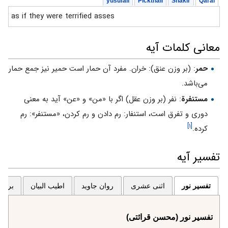
yusufali
Pickthall
Shakir
Qarai
as if they were terrified asses
معانی کلمات آیه
حمر
: (بر وزن عنق): خران. مفرد آن حمار است حمير نيز جمع حمار
مى‌‏باشد.
مستنفرة
: نفر (بر وزن عقل) اگر با «من» و «عن» آيد به معنى
دورى و تفرق است، استنفار: رم دادن و رم كردن، «مستنفر»: رم
[۱]
كرده.
تفسیر آیه
تفسیر نور
اثنی عشری
روان جاوید
اطیب البیان
برگزی
تفسیر نور (محسن قرائتی)