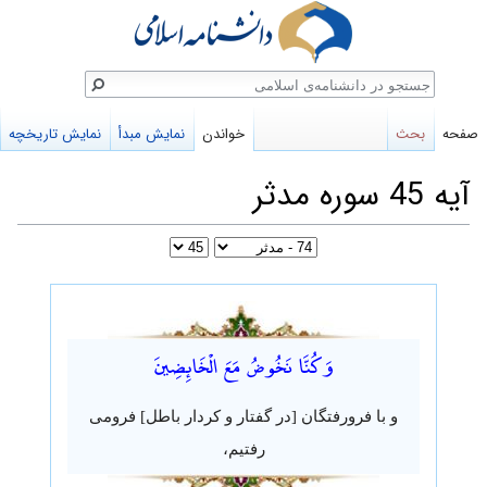
ستجو
صفحه
بحث
خواندن
نمایش مبدأ
نمایش تاریخچه
آیه 45 سوره مدثر
پرش
پرش
به
به
وَكُنَّا نَخُوضُ مَعَ الْخَائِضِينَ
ناوبری
جستجو
و با فرورفتگان [در گفتار و کردار باطل] فرومی
رفتیم،