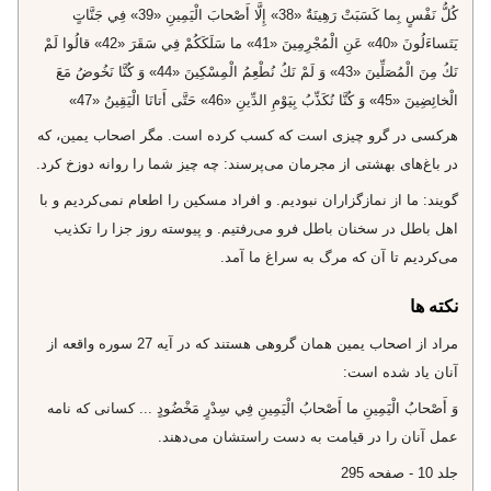
كُلُّ نَفْسٍ بِما كَسَبَتْ رَهِينَةٌ «38» إِلَّا أَصْحابَ الْيَمِينِ «39» فِي جَنَّاتٍ
يَتَساءَلُونَ «40» عَنِ الْمُجْرِمِينَ «41» ما سَلَكَكُمْ فِي سَقَرَ «42» قالُوا لَمْ
نَكُ مِنَ الْمُصَلِّينَ «43» وَ لَمْ نَكُ نُطْعِمُ الْمِسْكِينَ «44» وَ كُنَّا نَخُوضُ مَعَ
الْخائِضِينَ «45» وَ كُنَّا نُكَذِّبُ بِيَوْمِ الدِّينِ «46» حَتَّى أَتانَا الْيَقِينُ «47»
هركسى در گرو چيزى است كه كسب كرده است. مگر اصحاب يمين، كه
در باغ‌هاى بهشتى از مجرمان مى‌پرسند: چه چيز شما را روانه دوزخ كرد.
گويند: ما از نمازگزاران نبوديم. و افراد مسكين را اطعام نمى‌كرديم و با
اهل باطل در سخنان باطل فرو مى‌رفتيم. و پيوسته روز جزا را تكذيب
مى‌كرديم تا آن كه مرگ به سراغ ما آمد.
نکته ها
مراد از اصحاب يمين همان گروهى هستند كه در آيه 27 سوره واقعه از
آنان ياد شده است:
وَ أَصْحابُ الْيَمِينِ ما أَصْحابُ الْيَمِينِ فِي سِدْرٍ مَخْضُودٍ ... كسانى كه نامه
عمل آنان را در قيامت به دست راستشان مى‌دهند.
جلد 10 - صفحه 295