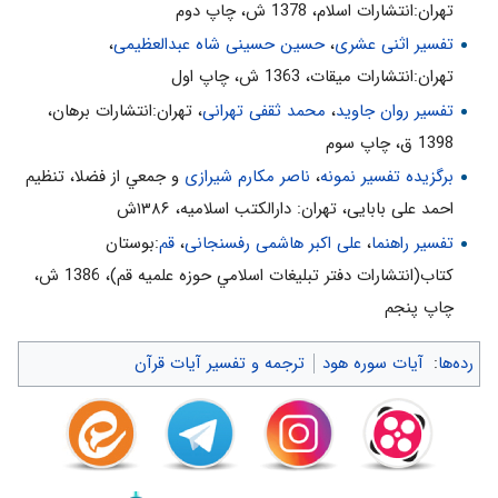
تهران:انتشارات اسلام‌، 1378 ش‌، چاپ دوم‌
10- توبه، عامل جلوگيرى از مرگ‌هاى ناگهانى است. «إِلى‌ أَجَلٍ مُسَمًّى»
تفسیر اثنی عشری
،
حسین حسینی شاه عبدالعظیمی
،
11- تاريخ وزمان مرگ، بر انسان مجهول است. «إِلى‌ أَجَلٍ مُسَمًّى»
تهران:انتشارات ميقات، 1363 ش، چاپ اول
تفسیر روان جاوید
،
محمد ثقفی تهرانی
، تهران:انتشارات برهان،
12- درجات در قيامت متفاوت است. هركس فضيلت بيشترى در دنيا
كسب كند، لطف بيشترى در آخرت دريافت خواهد كرد. «يُؤْتِ كُلَّ ذِي
1398 ق، چاپ سوم
فَضْلٍ فَضْلَهُ»
برگزیده تفسیر نمونه
،
ناصر مکارم شیرازی
و جمعي از فضلا، تنظیم
13- پيامبران دلسوز مردمند. جمله‌ى‌ «فَإِنِّي أَخافُ عَلَيْكُمْ» در قرآن زياد
احمد علی بابایی، تهران: دارالکتب اسلامیه، ۱۳۸۶ش
آمده است.
تفسیر راهنما
،
علی اکبر هاشمی رفسنجانی
،
قم
:بوستان
كتاب(انتشارات دفتر تبليغات اسلامي حوزه علميه قم)، 1386 ش‌،
چاپ پنجم‌
رده‌ها
:
آیات سوره هود
ترجمه و تفسیر آیات قرآن