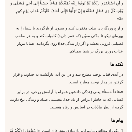
وَ أَنِ اسْتَغْفِرُوا رَبَّكُمْ ثُمَّ تُوبُوا إِلَيْهِ يُمَتِّعْكُمْ مَتاعاً حَسَناً إِلى‌ أَجَلٍ مُسَمًّى وَ
يُؤْتِ كُلَّ ذِي فَضْلٍ فَضْلَهُ وَ إِنْ تَوَلَّوْا فَإِنِّي أَخافُ عَلَيْكُمْ عَذابَ يَوْمٍ كَبِيرٍ
«3»
و از پروردگارتان طلب مغفرت كنيد و بسوى او بازگرديد تا شما را به
بهره‌اى نيكو تا مدّتى معيّن (كه عمر داريد) كامياب كند و به هر صاحب
فضيلتى فزونى بخشد و اگر (از بندگى‌خدا) روى بگردانيد، همانا من‌از
عذاب روزى بزرگ بر شما بيمناكم.
نکته ها
در آيه‌ى قبل، توحيد مطرح شد و در اين آيه، بازگشت به خداوند و قرار
گرفتن در مدار توحيد مطرح است.
«مَتاعاً حَسَناً» يعنى زندگى دلنشين همراه با آرامش روحى، در برابر
كسانى كه به خاطر اعراض از ياد خدا، معيشتى ضنك و زندگى تلخ دارند،
گرچه از نظر مادّيات در آسايش و رفاه هستند.
پیام ها
1- يكى از وظائف پيامبران، بازسازى منحرفان است. «اسْتَغْفِرُوا رَبَّكُمْ ثُمَّ