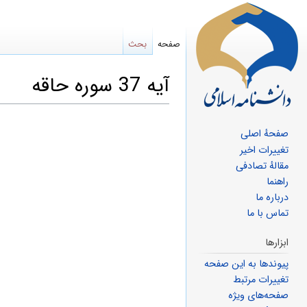
صفحه
بحث
آیه 37 سوره حاقه
صفحهٔ اصلی
پرش
پرش
تغییرات اخیر
مقالهٔ تصادفی
به
به
راهنما
ناوبری
جستجو
درباره ما
تماس با ما
ابزارها
پیوندها به این صفحه
تغییرات مرتبط
صفحه‌های ویژه