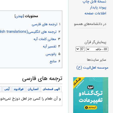
نسخهٔ قابل چاپ
پیوند پایدار
اطلاعات صفحه
محتویات
در دانشنامه‌های همسو
۱
ترجمه های فارسی
۲
ترجمه های انگلیسی(English translations)
۳
معانی کلمات آیه
پیمایش‌گر قرآن
۴
تفسیر آیه
۵
پانویس
سایر سایت‌ها
۶
منابع
موسسه اهل‌البیت (ع)
ترجمه های فارسی
الهی قمشه‌ای
انصاریان
فولادوند
آیتی
و آن طعام را کسی جز اهل دوزخ نمی‌خور