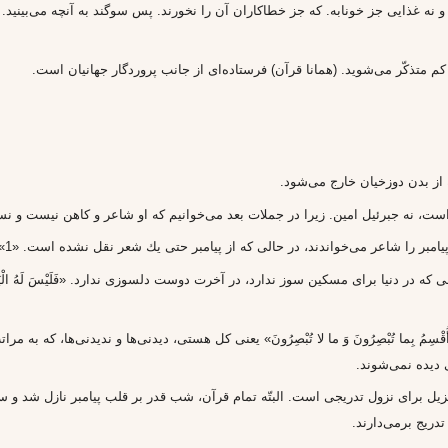
نه غذايى جز خونابه. كه جز خطاكاران آن را نخورند. پس سوگند به آنچه مى‌بينيد. 
متذكّر مى‌شويد. (همانا قرآن) فرستاده‌اى از جانب پروردگار جهانيان است.
 از بدن دوزخيان خارج مى‌شود.
م است، نه جبرئيل امين. زيرا در جملات بعد مى‌خوانيم كه او شاعر و كاهن نيست و نسب
مبر را شاعر مى‌خواندند، در حالى كه از پيامبر حتى يك شعر نقل نشده است. «1»
 در دنيا براى مسكين سوز ندارد، در آخرت دوست دلسوزى ندارد. «فَلَيْسَ لَهُ الْيَوْم
سِمُ بِما تُبْصِرُونَ وَ ما لا تُبْصِرُونَ» يعنى كل هستى، ديدنى‌ها و نديدنى‌ها، كه 
 ديده نمى‌شوند.
دريج برمى‌دارند.