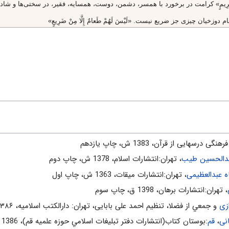
رِيمٍ» كرامت در برخورد با همسر، دشمن، دوست، همسايه، فقير، در سختى‌ها و شادى
يان چيزى جز ضريع نيست. «لَيْسَ لَهُمْ طَعامٌ إِلَّا مِنْ ضَرِيعٍ»
 طَعامُ الْأَثِيمِ» «2»
» نوشابه آنهاست، يعنى يك نوع غذا دارند و
نگى درسهايى از قرآن، 1383 ش، چاپ يازدهم
عام داشته باشند، گروهى ضريع، گروهى زقّوم و گروهى غسلين.
دالحسین طیب
، تهران:انتشارات اسلام‌، 1378 ش‌، چاپ دوم‌
عبدالعظیمی
، تهران:انتشارات ميقات، 1363 ش، چاپ اول
، تهران:انتشارات برهان، 1398 ق، چاپ سوم
زی
و جمعي از فضلا، تنظیم احمد علی بابایی، تهران: دارالکتب اسلامیه، ۱۳۸۶ش
نی
،
قم
:بوستان كتاب(انتشارات دفتر تبليغات اسلامي حوزه علميه قم)، 1386 ش‌، چاپ پنجم‌