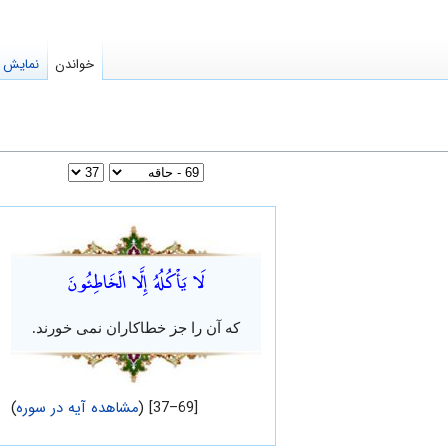
خواندن
نمایش م
لَا يَأْكُلُهُ إِلَّا الْخَاطِئُونَ
که آن را جز خطاکاران نمی خورند.
[69–37] (
مشاهده آیه در سوره
)