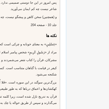
پس امروز در اين جا دوستى صميمى ندارد. و 
شاعر نيست چه كم ايمان مى‌آوريد.
و (همچنين) سخن كاهن و پيشگو نيست، چه كم 
جلد 10 - صفحه 204
نکته ها
«غِسْلِينٍ» به معناى خونابه و چركى است كه
مراد از «رَسُولٍ كَرِيمٍ» شخص پيامبر اسلا
مشركان، قرآن را كتاب شعر مى‌شمردند و پيا
كيفر در قيامت با گناهان متناسب است. كسى كه
شكنجه مى‌شود.
بزرگ‌ترين سوگند در اين سوره است. «فَلا أُقْ
كهكشان‌ها و اعماق درياها كه به طور طبيعى
مى‌گذارند و سپس از طريق حواله يا چك به ت