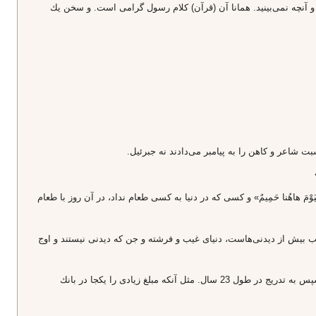
و آنچه نمى‌بينيد. همانا آن (قرآن) كلام رسول گرامى است. و سخن يك
ت شاعر و كاهن را به پيامبر مى‌دادند نه جبرئيل.
َ هاهُنا حَمِيمٌ» و كسى كه در دنيا به كسى طعام نداد، در آن روز با طعام
به مراتب بيش از ديدنى‌هاست، دنياى غيب و فرشته و جن كه ديدنى نيستند و اوج
قرآن به تدريج نازل شده است، زيرا كلمه تنزيل براى نزول تدريجى است. البتّه تمام قرآن، شب قدر بر قلب پيامبر نازل شد و سپس به تدريج در طول 23 سال. مثل آنكه مبلغ زيادى را يكجا در بانك