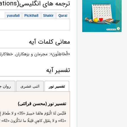
ترجمه های انگلیسی(English translations)
yusufali
Pickthall
Shakir
Qarai
معانی کلمات آیه
«الْخَاطِئُونَ»: مجرمان و بزهکاران. خطاکارا
تفسیر آیه
تفسیر نور
اثنی عشری
روان جا
تفسیر نور (محسن قرائتی)
«41» وَ لا بِقَوْلِ كاهِنٍ قَلِيلًا ما تَذَكَّرُونَ «42» تَنْزِيلٌ مِنْ رَبِّ الْعالَمِينَ «43»