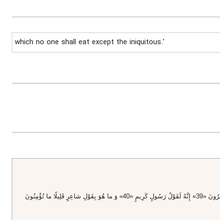
which no one shall eat except the iniquitous.’
فَلَيْسَ لَهُ الْيَوْمَ هاهُنا حَمِيمٌ «35» وَ لا طَعامٌ إِلَّا مِنْ غِسْلِينٍ «36» لا يَأْكُلُهُ إِلَّا الْخاطِؤُنَ «37» فَلا أُقْسِمُ بِما تُبْصِرُونَ «38» وَ ما لا تُبْصِرُونَ «39» إِنَّهُ لَقَوْلُ رَسُولٍ كَرِيمٍ «40» وَ ما هُوَ بِقَوْلِ شاعِرٍ قَلِيلًا ما تُؤْمِنُونَ