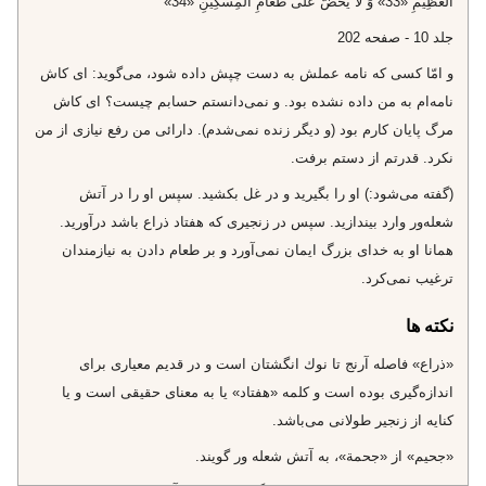
الْعَظِيمِ «33» وَ لا يَحُضُّ عَلى‌ طَعامِ الْمِسْكِينِ «34»
جلد 10 - صفحه 202
و امّا كسى كه نامه عملش به دست چپش داده شود، مى‌گويد: اى كاش
نامه‌ام به من داده نشده بود. و نمى‌دانستم حسابم چيست؟ اى كاش
مرگ پايان كارم بود (و ديگر زنده نمى‌شدم). دارائى من رفع نيازى از من
نكرد. قدرتم از دستم برفت.
(گفته مى‌شود:) او را بگيريد و در غل بكشيد. سپس او را در آتش
شعله‌ور وارد بيندازيد. سپس در زنجيرى كه هفتاد ذراع باشد درآوريد.
همانا او به خداى بزرگ ايمان نمى‌آورد و بر طعام دادن به نيازمندان
ترغيب نمى‌كرد.
نکته ها
«ذراع» فاصله آرنج تا نوك انگشتان است و در قديم معيارى براى
اندازه‌گيرى بوده است و كلمه «هفتاد» يا به معناى حقيقى است و يا
كنايه از زنجير طولانى مى‌باشد.
«جحيم» از «جحمة»، به آتش شعله ور گويند.