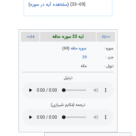
[69–33] (
مشاهده آیه در سوره
)
آیه 33 سوره حاقه
34>>
<<32
سوره :
سوره حاقه
(69)
جزء :
29
نزول :
مکه
ترتیل
ترجمه (مکارم شیرازی)