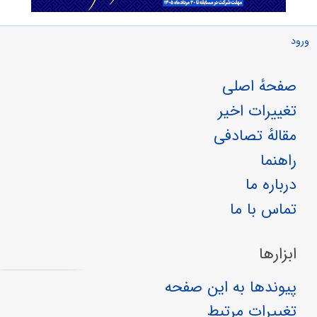
كمك به گرسنگان تشويق كنيم. «وَ لا يَحُضُّ عَلى‌ طَعامِ الْمِسْكِينِ»
11- رسيدگى به فقرا شرط ندارد كه فقير، مؤمن باشد. «وَ لا يَحُضُّ عَلى‌
ورود
طَعامِ الْمِسْكِينِ»
صفحهٔ اصلی
تغییرات اخیر
مقالهٔ تصادفی
راهنما
درباره ما
تماس با ما
ابزارها
پیوندها به این صفحه
تغییرات مرتبط