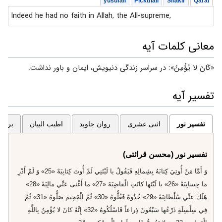
yusufali
Pickthall
Shakir
Qarai
Indeed he had no faith in Allah, the All-supreme,
معانی کلمات آیه
«کَانَ لا یُؤْمِنُ»: در سراسر زندگی دنیویش، ایمان و باور نداشت.
تفسیر آیه
تفسیر نور
اثنی عشری
روان جاوید
اطیب البیان
برگزی
تفسیر نور (محسن قرائتی)
وَ أَمَّا مَنْ أُوتِيَ كِتابَهُ بِشِمالِهِ فَيَقُولُ يا لَيْتَنِي لَمْ أُوتَ كِتابِيَهْ «25» وَ لَمْ أَدْرِ
ما حِسابِيَهْ «26» يا لَيْتَها كانَتِ الْقاضِيَةَ «27» ما أَغْنى‌ عَنِّي مالِيَهْ «28»
هَلَكَ عَنِّي سُلْطانِيَهْ «29» خُذُوهُ فَغُلُّوهُ «30» ثُمَّ الْجَحِيمَ صَلُّوهُ «31» ثُمَّ
فِي سِلْسِلَةٍ ذَرْعُها سَبْعُونَ ذِراعاً فَاسْلُكُوهُ «32» إِنَّهُ كانَ لا يُؤْمِنُ بِاللَّهِ