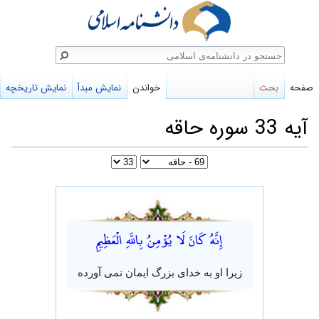
ستجو
صفحه
بحث
خواندن
نمایش مبدأ
نمایش تاریخچه
آیه 33 سوره حاقه
پرش
پرش
به
به
إِنَّهُ كَانَ لَا يُؤْمِنُ بِاللَّهِ الْعَظِيمِ
ناوبری
جستجو
زیرا او به خدای بزرگ ایمان نمی آورده