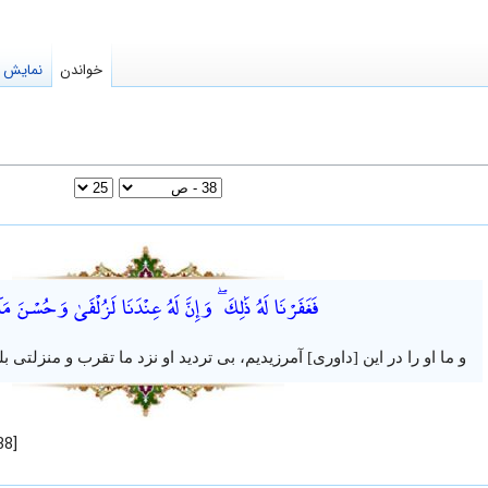
خواندن
نمایش م
فَغَفَرْنَا لَهُ ذَٰلِكَ ۖ وَإِنَّ لَهُ عِنْدَنَا لَزُلْفَىٰ وَحُسْنَ م
و ما او را در این [داوری] آمرزیدیم، بی تردید او نزد ما تقرب و منزلتی ب
[38–25] (