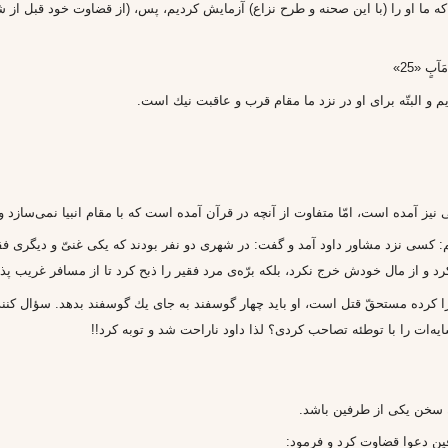
د كه ما او را (با اين صحنه و طرح نزاع) آزمايش كرديم، پس، (از قضاوت خود قب
َآبٍ «25»
 و البتّه براى او در نزد ما مقام قرب و عاقبت نيك است.
يز آمده است، امّا متفاوت از آنچه در قرآن آمده است كه با مقام انبيا نمى‌ساز
‌خوانيم: كسى نزد مشاور داود آمد و گفت: در شهرى دو نفر بودند كه يكى غنىّ و ديگرى 
 و از مال خودش خرج نكرد، بلكه برّه‌ى مرد فقير را ذبح كرد تا از مسافر غريب پذ
 كرده مستحقّ قتل است، او بايد چهار گوسفند به جاى يك گوسفند بدهد. سؤال كنند
‌ات را با توطئه تصاحب كردى؟ لذا داود ناراحت شد و توبه كرد!!
ن دعوا قضاوت كرد و فرمود: