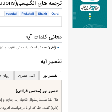
ترجمه های انگلیسی(English translations)
yusufali
Pickthall
Shakir
Qarai
معانی کلمات آیه
زلفى
: مصدر است به معنى تقرب و نيز
تفسیر آیه
تفسیر نور
اثنی عشری
روان جا
تفسیر نور (محسن قرائتی)
قالَ لَقَدْ ظَلَمَكَ بِسُؤالِ نَعْجَتِكَ إِلى‌ نِعاجِهِ وَ إِنَّ ك
(داود) گفت: حقّا كه او با درخواست افزود