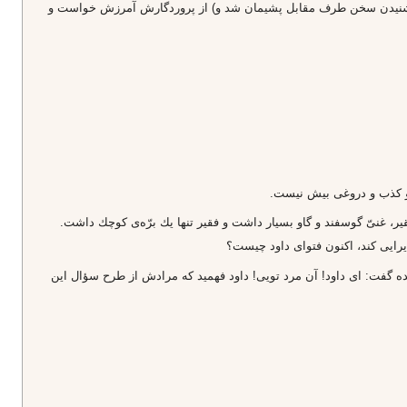
ل از شنيدن سخن طرف مقابل پشيمان شد و) از پروردگارش آمرزش خواست و
د و كذب و دروغى بيش نيست.
فقير، غنىّ گوسفند و گاو بسيار داشت و فقير تنها يك برّه‌ى كوچك داشت.
يرايى كند، اكنون فتواى داود چيست؟
ه گفت: اى داود! آن مرد تويى! داود فهميد كه مرادش از طرح سؤال اين