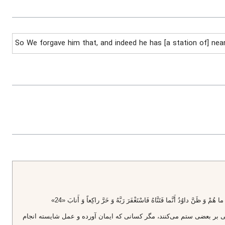
So We forgave him that, and indeed he has [a station of] nea
مْ وَ ظَنَّ داوُدُ أَنَّما فَتَنَّاهُ فَاسْتَغْفَرَ رَبَّهُ وَ خَرَّ راكِعاً وَ أَنابَ «24»
ى بر بعضى ستم مى‌كنند، مگر كسانى كه ايمان آورده و عمل شايسته انجام