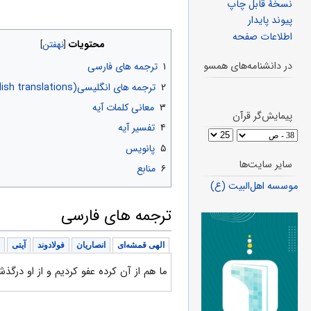
نسخهٔ قابل چاپ
پیوند پایدار
اطلاعات صفحه
محتویات
در دانشنامه‌های همسو
۱
ترجمه های فارسی
۲
ترجمه های انگلیسی(English translations)
۳
معانی کلمات آیه
پیمایش‌گر قرآن
۴
تفسیر آیه
۵
پانویس
سایر سایت‌ها
۶
منابع
موسسه اهل‌البیت (ع)
ترجمه های فارسی
الهی قمشه‌ای
انصاریان
فولادوند
آیتی
ما هم از آن کرده عفو کردیم و از او درگذ