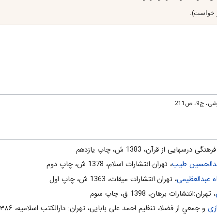
ذر خواست).
9، ص211
نگى درسهايى از قرآن، 1383 ش، چاپ يازدهم
دالحسین طیب
، تهران:انتشارات اسلام‌، 1378 ش‌، چاپ دوم‌
عبدالعظیمی
، تهران:انتشارات ميقات، 1363 ش، چاپ اول
لصِّراطِ» حضرت فرمود: كَثِيراً مِنَ الْخُلَطاءِ لَيَبْغِي‌ ... إِلَّا الَّذِينَ آمَنُوا ...
، تهران:انتشارات برهان، 1398 ق، چاپ سوم
زی
و جمعي از فضلا، تنظیم احمد علی بابایی، تهران: دارالکتب اسلامیه، ۱۳۸۶ش