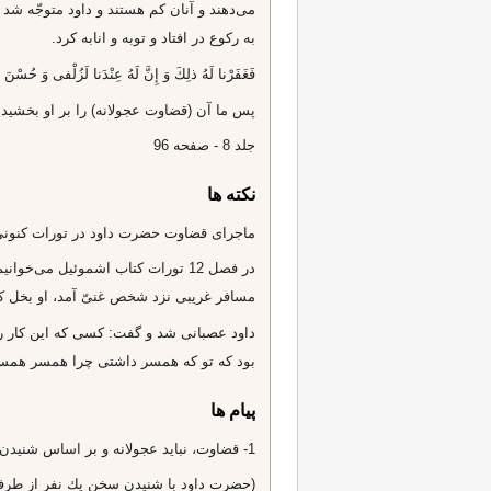
مى‌دهند و آنان كم هستند و داود متوجّه ش
به ركوع در افتاد و توبه و انابه كرد.
فَغَفَرْنا لَهُ ذلِكَ وَ إِنَّ لَهُ عِنْدَنا لَزُلْفى‌ وَ حُسْنَ م
پس ما آن (قضاوت عجولانه) را بر او بخشيديم
جلد 8 - صفحه 96
نکته ها
ماجراى قضاوت حضرت داود در تورات كنونى ن
در فصل 12 تورات كتاب اشموئيل مى
مسافر غريبى نزد شخص غنىّ آمد، او بخل كرد
داود عصبانى شد و گفت: كسى كه اين كار را
بود كه تو كه همسر داشتى چرا همسر همسايه
پیام ها
1- قضاوت، نبايد عجولانه و بر اساس شنيدن سخن يكى از طرفين باشد.
(حضرت داود با شنيدن سخن يك نفر از طرفي