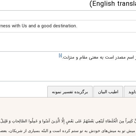
rness with Us and a good destination.
[۱]
 اسم مصدر است به معنى مقام و منزلت.
وید
اطیب البیان
برگزیده تفسیر نمونه
َثِيراً مِنَ الْخُلَطاءِ لَيَبْغِي بَعْضُهُمْ عَلى‌ بَعْضٍ إِلَّا الَّذِينَ آمَنُوا وَ عَمِلُوا الصَّالِحاتِ وَ قَلِيلٌ ما هُ
ن ميش تو به ميش‌هاى خودش به تو ستم كرده است و البتّه بسيارى از شريكان، بعض