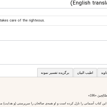
akes care of the righteous.
وید
اطیب البیان
برگزیده تفسیر نمونه
ّالِحِينَ «196»
ن كتاب آسمانى را نازل كرده است و او همه‌ى صالحان را سرپرستى (و هدايت) مى‌