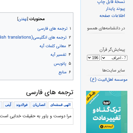
نسخهٔ قابل چاپ
پیوند پایدار
اطلاعات صفحه
محتویات
در دانشنامه‌های همسو
۱
ترجمه های فارسی
۲
ترجمه های انگلیسی(English translations)
۳
معانی کلمات آیه
پیمایش‌گر قرآن
۴
تفسیر آیه
۵
پانویس
سایر سایت‌ها
۶
منابع
موسسه اهل‌البیت (ع)
ترجمه های فارسی
الهی قمشه‌ای
انصاریان
فولادوند
آیتی
مرا دوست و یاور به حقیقت خدایی است که