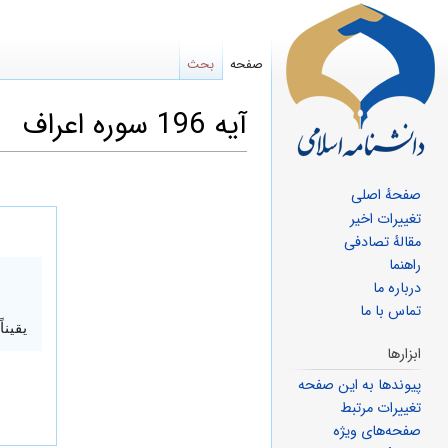
صفحه
بحث
آیه 196 سوره اعراف
صفحهٔ اصلی
پرش
پرش
تغییرات اخیر
مقالهٔ تصادفی
به
به
راهنما
ناوبری
جستجو
درباره ما
تماس با ما
یقین
ابزارها
پیوندها به این صفحه
تغییرات مرتبط
صفحه‌های ویژه