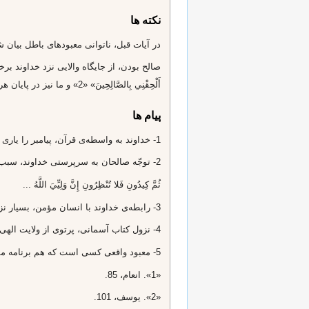
نکته ها
در آيات قبل، ناتوانى معبودهاى باطل بيان شد
أَلْحِقْنِي بِالصَّالِحِينَ» «2» و ما نيز در پايان هر نماز، به آنان سلام مى‌فرستيم. «السلام علينا و على عباداللّه الصالحين»
پیام ها
1- خداوند به واسطه‌ى قرآن، پيامبر را يارى و بيمه كرد. «إِنَّ وَلِيِّيَ اللَّهُ الَّذِي نَزَّلَ الْكِتابَ»
2- توجّه صالحان به سرپرستى خداوند، سبب مقاومت و نهراسيدن آنان است.
ثُمَّ كِيدُونِ فَلا تُنْظِرُونِ إِنَّ وَلِيِّيَ اللَّهُ‌ ...
3- رابطه‌ى خداوند با انسان مؤمن، بسيار نزديك است. «ولىّ» (كلمه‌ى «ولىّ»، در اصل به معناى دنباله‌ى هم و پشتِ سر هم بودن است.)
4- نزول كتاب آسمانى، پرتوى از ولايت الهى است. وَلِيِّيَ‌ ... نَزَّلَ‌
5- معبود واقعى كسى است كه هم برنامه مشخّصى مى‌دهد، «نَزَّلَ الْكِتابَ» هم در اجرا، رهروان را سرپرستى مى‌كند. «يَتَوَلَّى الصَّالِحِينَ» (صدور قانون بايد همراه‌
«1». انعام، 85.
«2». يوسف، 101.