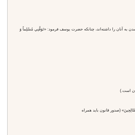
خوردار است، تمام انبيا از صالحان بوده‌اند، «كُلٌّ مِنَ الصَّالِحِينَ» «1» و آرزوى ملحق شدن به آنان را داشته‌اند، چنانكه حضرت يوسف فرمود: «تَوَفَّنِي مُسْلِماً وَ