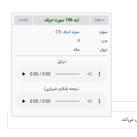
آیه 196 سوره اعراف
197>>
<<195
سوره :
سوره اعراف
(7)
جزء :
9
نزول :
مکه
ترتیل
ترجمه (مکارم شیرازی)
 می‌کند.