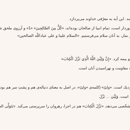
. اين آيه به معرّفى خداوند مى‌پردازد.
صالح بودن، از جايگاه والايى نزد خداوند بر