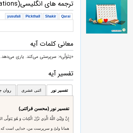
ترجمه های انگلیسی(English translations)
yusufali
Pickthall
Shakir
Qarai
معانی کلمات آیه
«یَتَوَلَّی»: سرپرستی می‌کند. یاری می‌دهد.
تفسیر آیه
تفسیر نور
اثنی عشری
روان جا
تفسیر نور (محسن قرائتی)
إِنَّ وَلِيِّيَ اللَّهُ الَّذِي نَزَّلَ الْكِتابَ وَ هُوَ يَتَوَلَّى الصَ
همانا ولىّ و سرپرست من، خدايى است كه اي