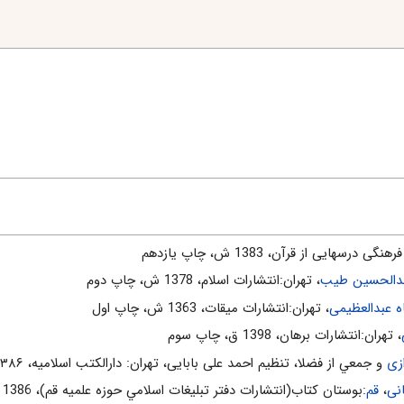
نگى درسهايى از قرآن، 1383 ش، چاپ يازدهم
دالحسین طیب
، تهران:انتشارات اسلام‌، 1378 ش‌، چاپ دوم‌
عبدالعظیمی
، تهران:انتشارات ميقات، 1363 ش، چاپ اول
، تهران:انتشارات برهان، 1398 ق، چاپ سوم
زی
و جمعي از فضلا، تنظیم احمد علی بابایی، تهران: دارالکتب اسلامیه، ۱۳۸۶ش
نی
،
قم
:بوستان كتاب(انتشارات دفتر تبليغات اسلامي حوزه علميه قم)، 1386 ش‌، چاپ پنجم‌