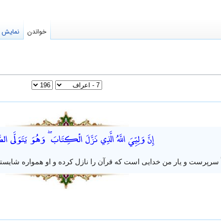
خواندن
نمایش م
إِنَّ وَلِيِّيَ اللَّهُ الَّذِي نَزَّلَ الْكِتَابَ ۖ وَهُوَ يَتَوَلَّى الصَ
اً سرپرست و یار من خدایی است که قرآن را نازل کرده و او همواره شایس