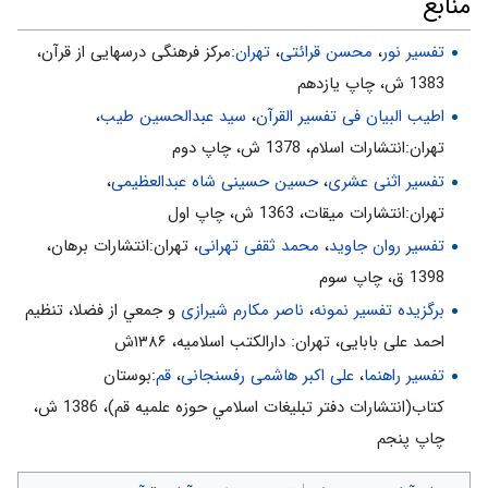
منابع
تفسیر نور
،
محسن قرائتی
،
تهران
:مركز فرهنگى درسهايى از قرآن،
1383 ش، چاپ يازدهم
اطیب البیان فی تفسیر القرآن‌
،
سید عبدالحسین طیب
،
تهران:انتشارات اسلام‌، 1378 ش‌، چاپ دوم‌
تفسیر اثنی عشری
،
حسین حسینی شاه عبدالعظیمی
،
تهران:انتشارات ميقات، 1363 ش، چاپ اول
تفسیر روان جاوید
،
محمد ثقفی تهرانی
، تهران:انتشارات برهان،
1398 ق، چاپ سوم
برگزیده تفسیر نمونه
،
ناصر مکارم شیرازی
و جمعي از فضلا، تنظیم
احمد علی بابایی، تهران: دارالکتب اسلامیه، ۱۳۸۶ش
تفسیر راهنما
،
علی اکبر هاشمی رفسنجانی
،
قم
:بوستان
كتاب(انتشارات دفتر تبليغات اسلامي حوزه علميه قم)، 1386 ش‌،
چاپ پنجم‌