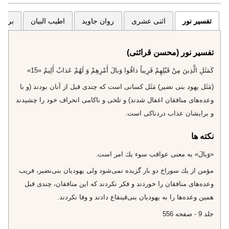
تفسیر نور
اثنی عشری
روان جاوید
اطیب البیان
برگزی
تفسیر نور (محسن قرائتی)
كَمَثَلِ الَّذِينَ مِنْ قَبْلِهِمْ قَرِيباً ذاقُوا وَبالَ أَمْرِهِمْ وَ لَهُمْ عَذابٌ أَلِيمٌ «15»
(مَثَل يهود بنى نضير) مَثَل كسانى است كه چندى قبل از آنان بودند (و با
وعده‌هاى منافقان اغفال شدند) و تلخى و ناكامى انحراف خود را چشيدند
و برايشان عذاب دردناكى است.
نکته ها
«وَبالَ» به معنى عواقب سوء يك امر است.
مؤمن از يك سوراخ دو بار گزيده نمى‌شود ولى يهوديان بنى‌نضير، فريب
وعده‌هاى منافقان را خوردند و فكر نكردند كه اين منافقان، چندى قبل
همين وعده‌ها را به يهوديان بنى‌قينقاع دادند و وفا نكردند.
جلد 9 - صفحه 556