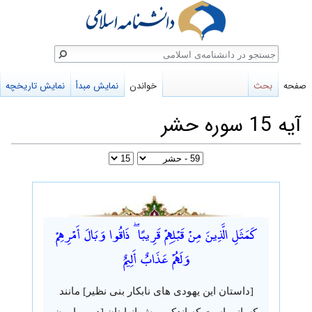
ستجو
صفحه
بحث
خواندن
نمایش مبدأ
نمایش تاریخچه
آیه 15 سوره حشر
پرش
پرش
به
به
كَمَثَلِ الَّذِينَ مِنْ قَبْلِهِمْ قَرِيبًا ۖ ذَاقُوا وَبَالَ أَمْرِهِمْ
ناوبری
جستجو
وَلَهُمْ عَذَابٌ أَلِيمٌ
[داستان این یهودی های نابکار بنی نظیر] مانند
کسانی است که اندکی پیش از اینان [در پیرامون