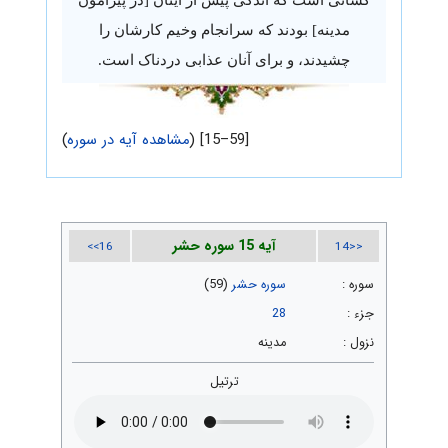
مدینه] بودند که سرانجام وخیم کارشان را
چشیدند، و برای آنان عذابی دردناک است.
[59–15] (
مشاهده آیه در سوره
)
آیه 15 سوره حشر
16>>
<<14
سوره :
سوره حشر
(59)
جزء :
28
نزول :
مدینه
ترتیل