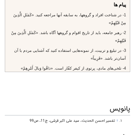
پیام ها
1- در شناخت افراد و گروهها، به سابقه آنها مراجعه كنيد. «كَمَثَلِ الَّذِينَ
مِنْ قَبْلِهِمْ»
2- رهبر جامعه، بايد از تاريخ اقوام و گروهها آگاه باشد. «كَمَثَلِ الَّذِينَ مِنْ
قَبْلِهِمْ»
3- در تبليغ و تربيت، از نمونه‌هايى استفاده كنيد كه آشنايى مردم با آن
آسان‌تر باشد. «قَرِيباً»
4- تلخى‌هاى مادى، پرتوى از كيفر كفّار است. «ذاقُوا وَبالَ أَمْرِهِمْ»
5- تاريخ داراى قانون و سنت‌هاى ثابت است. كفّار اگر راهى را رفتند،
مزه تلخ آن را چشيدند، شما هم اگر آن را برويد، خواهيد چشيد. «ذاقُوا
وَبالَ أَمْرِهِمْ»
6- تلخى‌ها و شيرينى‌ها، نتيجه عملكرد خود ماست. «وَبالَ أَمْرِهِمْ»
پانویس
7- همكارى با منافقان، هم در دنيا عذاب دارد و هم در آخرت. «ذاقُوا
↑
تفسير احسن الحديث، سید علی اکبر قرشی، ج11، ص99
وَبالَ أَمْرِهِمْ وَ لَهُمْ عَذابٌ أَلِيمٌ»