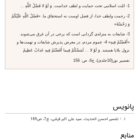
1- امّت اسلامى تحت حمايت و لطف خداست. وَ لَوْ لا فَضْلُ اللَّهِ‌ ...
2- رحمت ولطف خدا، از فضل اوست نه استحقاق ما. «فَضْلُ اللَّهِ عَلَيْكُمْ
وَ رَحْمَتُهُ»
3- شايعات به منزله‌ى گردابى است كه برخى در آن غرق مى‌شوند.
«أَفَضْتُمْ فِيهِ» 4- عموم مردم، در معرض پذيرش شايعات و تهمت‌ها و
نزول بلايا هستند. وَ لَوْ لا ... لَمَسَّكُمْ فِيما أَفَضْتُمْ فِيهِ عَذابٌ عَظِيمٌ‌
تفسير نور(10جلدى)، ج‌6، ص: 156
پانویس
↑
تفسير احسن الحديث، سید علی اکبر قرشی، ج‏7، ص189
منابع