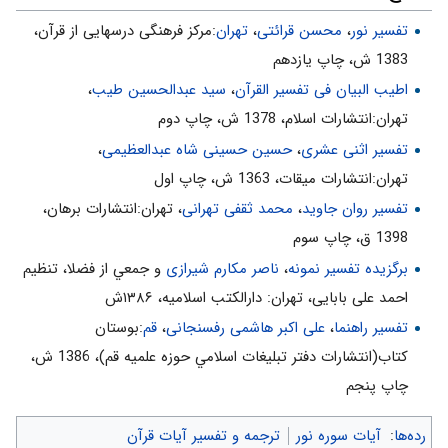
تفسیر نور
،
محسن قرائتی
،
تهران
:مركز فرهنگى درسهايى از قرآن،
1383 ش، چاپ يازدهم
اطیب البیان فی تفسیر القرآن‌
،
سید عبدالحسین طیب
،
تهران:انتشارات اسلام‌، 1378 ش‌، چاپ دوم‌
تفسیر اثنی عشری
،
حسین حسینی شاه عبدالعظیمی
،
تهران:انتشارات ميقات، 1363 ش، چاپ اول
تفسیر روان جاوید
،
محمد ثقفی تهرانی
، تهران:انتشارات برهان،
1398 ق، چاپ سوم
برگزیده تفسیر نمونه
،
ناصر مکارم شیرازی
و جمعي از فضلا، تنظیم
احمد علی بابایی، تهران: دارالکتب اسلامیه، ۱۳۸۶ش
تفسیر راهنما
،
علی اکبر هاشمی رفسنجانی
،
قم
:بوستان
كتاب(انتشارات دفتر تبليغات اسلامي حوزه علميه قم)، 1386 ش‌،
چاپ پنجم‌
رده‌ها
:
آیات سوره نور
ترجمه و تفسیر آیات قرآن