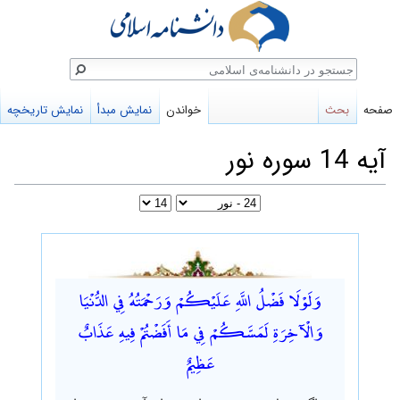
ستجو
صفحه
بحث
خواندن
نمایش مبدأ
نمایش تاریخچه
آیه 14 سوره نور
پرش
پرش
به
به
وَلَوْلَا فَضْلُ اللَّهِ عَلَيْكُمْ وَرَحْمَتُهُ فِي الدُّنْيَا
ناوبری
جستجو
وَالْآخِرَةِ لَمَسَّكُمْ فِي مَا أَفَضْتُمْ فِيهِ عَذَابٌ
عَظِيمٌ