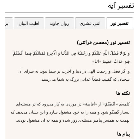
تفسیر آیه
تفسیر نور
اثنی عشری
روان جاوید
اطیب البیان
برگزی
تفسیر نور (محسن قرائتی)
وَ لَوْ لا فَضْلُ اللَّهِ عَلَيْكُمْ وَ رَحْمَتُهُ فِي الدُّنْيا وَ الْآخِرَةِ لَمَسَّكُمْ فِيما أَفَضْتُمْ
فِيهِ عَذابٌ عَظِيمٌ «14»
و اگر فضل و رحمت الهى در دنيا و آخرت بر شما نبود، به سزاى آن
سخنان كه گفتيد، قطعاً عذابى بزرگ به شما مى‌رسيد.
نکته ها
كلمه‌ى‌ «أَفَضْتُمْ» از «أفاضة» در موردى به كار مى‌رود كه در مسئله‌اى
بسيار گفتگو شود و همه را به خود مشغول سازد و اين نشان مى‌دهد كه
تهمت به همسر پيامبر مسئله‌ى روز شده و همه به آن مشغول بودند.
پیام ها