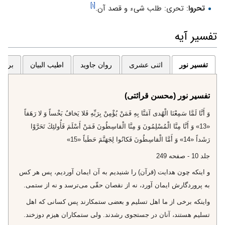
[۱]
تحروا
: تحرى: طلب شى‏ء و قصد آن.
تفسیر آیه
تفسیر نور
اثنی عشری
روان جاوید
اطیب البیان
برگزی
تفسیر نور (محسن قرائتی)
وَ أَنَّا لَمَّا سَمِعْنَا الْهُدى‌ آمَنَّا بِهِ فَمَنْ يُؤْمِنْ بِرَبِّهِ فَلا يَخافُ بَخْساً وَ لا رَهَقاً
«13» وَ أَنَّا مِنَّا الْمُسْلِمُونَ وَ مِنَّا الْقاسِطُونَ فَمَنْ أَسْلَمَ فَأُولئِكَ تَحَرَّوْا
رَشَداً «14» وَ أَمَّا الْقاسِطُونَ فَكانُوا لِجَهَنَّمَ حَطَباً «15»
جلد 10 - صفحه 249
و اينكه چون هدايت (قرآن) را شنيديم به آن ايمان آورديم، پس هر كس
به پروردگارش ايمان آورد، نه از نقصان حقّى مى‌ترسد و نه از ستمى.
واينكه برخى از ما اهل تسليم و بعضى ستمكارند پس كسانى كه اهل
تسليم هستند، آنان در جستجوى رشدند. ولى ستمكاران هيزم دوزخند.