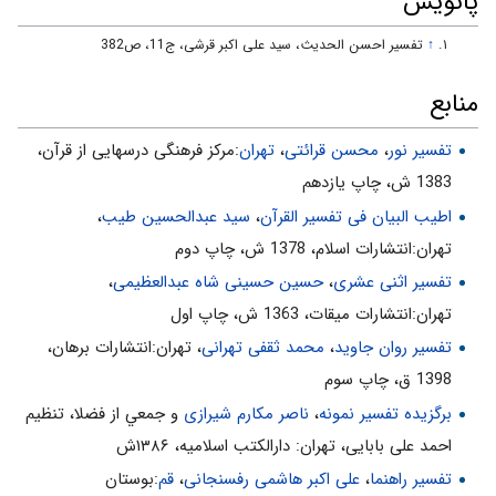
پانویس
با توجه گوش دادن. «اسْتَمَعَ»
↑
تفسير احسن الحديث، سید علی اکبر قرشی، ج11، ص382
حضور گروهى. «نَفَرٌ مِنَ الْجِنِّ»
در برابر حقّ شاد شدن و احساسات نشان دادن. «سَمِعْنا قُرْآناً عَجَباً»
منابع
تبليغات. فَقالُوا ... يَهْدِي إِلَى الرُّشْدِ
تفسیر نور
،
محسن قرائتی
،
تهران
:مركز فرهنگى درسهايى از قرآن،
ابراز عقيده و گرايش. «فَآمَنَّا بِهِ»
1383 ش، چاپ يازدهم
«1». تفسير راهنما.
اطیب البیان فی تفسیر القرآن‌
،
سید عبدالحسین طیب
،
جلد 10 - صفحه 250
تهران:انتشارات اسلام‌، 1378 ش‌، چاپ دوم‌
اظهار برائت از انحرافات. «وَ لَنْ نُشْرِكَ بِرَبِّنا أَحَداً»
تفسیر اثنی عشری
،
حسین حسینی شاه عبدالعظیمی
،
ردّ عقايد باطله. «مَا اتَّخَذَ صاحِبَةً وَ لا وَلَداً»
تهران:انتشارات ميقات، 1363 ش، چاپ اول
تحقير نااهلان. «يَقُولُ سَفِيهُنا عَلَى اللَّهِ شَطَطاً»
تفسیر روان جاوید
،
محمد ثقفی تهرانی
، تهران:انتشارات برهان،
تأسف از انحراف ديگران. «ظَنَنَّا أَنْ لَنْ تَقُولَ الْإِنْسُ وَ الْجِنُّ عَلَى اللَّهِ
1398 ق، چاپ سوم
كَذِباً»
برگزیده تفسیر نمونه
،
ناصر مکارم شیرازی
و جمعي از فضلا، تنظیم
نفى خرافات و گرايش‌هاى باطل. «رِجالٌ مِنَ الْإِنْسِ يَعُوذُونَ بِرِجالٍ مِنَ
احمد علی بابایی، تهران: دارالکتب اسلامیه، ۱۳۸۶ش
الْجِنِّ»
تفسیر راهنما
،
علی اکبر هاشمی رفسنجانی
،
قم
:بوستان