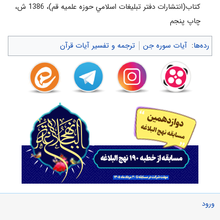
بيان عظمت حق. «فَمَنْ يَسْتَمِعِ الْآنَ يَجِدْ لَهُ شِهاباً رَصَداً»
كتاب(انتشارات دفتر تبليغات اسلامي حوزه علميه قم)، 1386 ش‌،
بيان قدرت حق. «لَنْ نُعْجِزَ اللَّهَ»
چاپ پنجم‌
بيان ضعف انسان. «لَنْ نُعْجِزَهُ هَرَباً»
رده‌ها
:
آیات سوره جن
ترجمه و تفسیر آیات قرآن
اميد دادن به اهل ايمان. «فَمَنْ يُؤْمِنْ بِرَبِّهِ فَلا يَخافُ بَخْساً وَ لا رَهَقاً»
مقايسه ميان مسلمانان و ستمگران. «مِنَّا الْمُسْلِمُونَ وَ مِنَّا الْقاسِطُونَ»
با عمل خود ديگران را فرا خوانيم. سَمِعْنَا الْهُدى‌ آمَنَّا بِهِ فَمَنْ يُؤْمِنْ بِرَبِّهِ‌
...
خوب ها و خوبى ها را برجسته كنيم. «مِنَّا الصَّالِحُونَ وَ مِنَّا دُونَ ذلِكَ»
با مسائل محورى و اصولى آغاز كنيم. «يُؤْمِنْ بِرَبِّهِ‌، سَمِعْنا قُرْآناً، لَنْ
نُعْجِزَهُ‌، لِجَهَنَّمَ حَطَباً»
پیام ها
1- قرآن يكسره هدايت است. سَمِعْنا قُرْآناً ... سَمِعْنَا الْهُدى‌
2- سرعت در كار خير ارزش آن را افزون مى‌كند. لَمَّا سَمِعْنَا ... آمَنَّا بِهِ‌
ورود
3- ايمان به قرآن، ايمان به پروردگار عالم است. سَمِعْنَا ... آمَنَّا بِهِ‌ ...