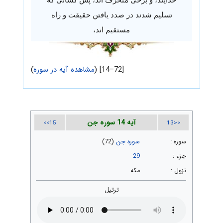
تسلیم شدند در صدد یافتن حقیقت و راه
مستقیم اند،
[72–14] (
مشاهده آیه در سوره
)
آیه 14 سوره جن
15>>
<<13
سوره :
سوره جن
(72)
جزء :
29
نزول :
مکه
ترتیل