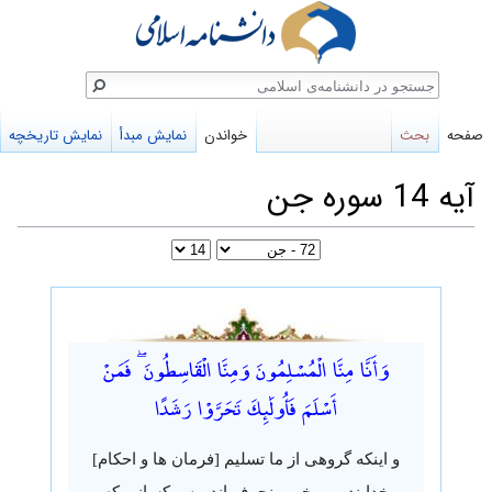
ستجو
صفحه
بحث
خواندن
نمایش مبدأ
نمایش تاریخچه
آیه 14 سوره جن
پرش
پرش
به
به
وَأَنَّا مِنَّا الْمُسْلِمُونَ وَمِنَّا الْقَاسِطُونَ ۖ فَمَنْ
ناوبری
جستجو
أَسْلَمَ فَأُولَٰئِكَ تَحَرَّوْا رَشَدًا
و اینکه گروهی از ما تسلیم [فرمان ها و احکام]
خدایند، و برخی منحرف اند، پس کسانی که