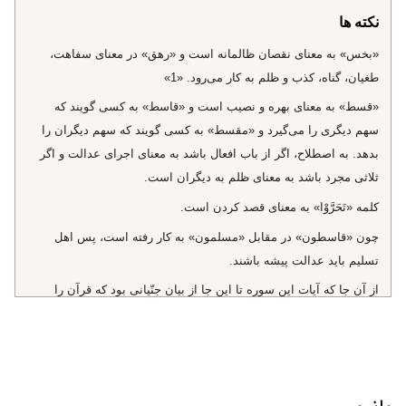
نکته ها
«بخس» به معناى نقصان ظالمانه است و «رهق» در معناى سفاهت،
طغيان، گناه، كذب و ظلم به كار مى‌رود. «1»
«قسط» به معناى بهره و نصيب است و «قاسط» به كسى گويند كه
سهم ديگرى را مى‌گيرد و «مقسط» به كسى گويند كه سهم ديگران را
بدهد. به اصطلاح، اگر از باب افعال باشد به معناى اجراى عدالت و اگر
ثلاثى مجرد باشد به معناى ظلم به ديگران است.
كلمه‌ «تَحَرَّوْا» به معناى قصد كردن است.
چون «قاسطون» در مقابل «مسلمون» به كار رفته است، پس اهل
تسليم بايد عدالت پيشه باشند.
از آن جا كه آيات اين سوره تا اين جا از بيان جنّيانى بود كه قرآن را
شنيدند و سپس براى ديگر جنّيان افكار و عقايد و نظرات خود را بيان
كردند، لذا توجه به شيوه سخن و محتواى مطالب آنان، مى‌تواند در بحث
تبليغ دين براى مبلغان مفيد باشد. اكنون برخى از آن‌ها را به اجمال مرور
مى‌كنيم: