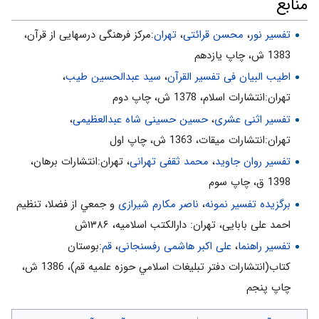
منابع
6- پاداش الهى بر اساس علم و آگاهى او به اعمال ما است. «فَعِنْدَ اللَّهِ
ثَوابُ الدُّنْيا وَ الْآخِرَةِ وَ كانَ اللَّهُ سَمِيعاً بَصِيراً»
تفسیر نور
،
محسن قرائتی
،
تهران
:مركز فرهنگى درسهايى از قرآن،
1383 ش، چاپ يازدهم
7- بايد به حقيقت، مؤمن و مخلص بود نه به ظاهر، چرا كه خداوند، شنوا
و بيناست. «كانَ اللَّهُ سَمِيعاً بَصِيراً»
اطیب البیان فی تفسیر القرآن‌
،
سید عبدالحسین طیب
،
تهران:انتشارات اسلام‌، 1378 ش‌، چاپ دوم‌
تفسیر اثنی عشری
،
حسین حسینی شاه عبدالعظیمی
،
تهران:انتشارات ميقات، 1363 ش، چاپ اول
تفسیر روان جاوید
،
محمد ثقفی تهرانی
، تهران:انتشارات برهان،
1398 ق، چاپ سوم
برگزیده تفسیر نمونه
،
ناصر مکارم شیرازی
و جمعي از فضلا، تنظیم
احمد علی بابایی، تهران: دارالکتب اسلامیه، ۱۳۸۶ش
تفسیر راهنما
،
علی اکبر هاشمی رفسنجانی
،
قم
:بوستان
كتاب(انتشارات دفتر تبليغات اسلامي حوزه علميه قم)، 1386 ش‌،
چاپ پنجم‌