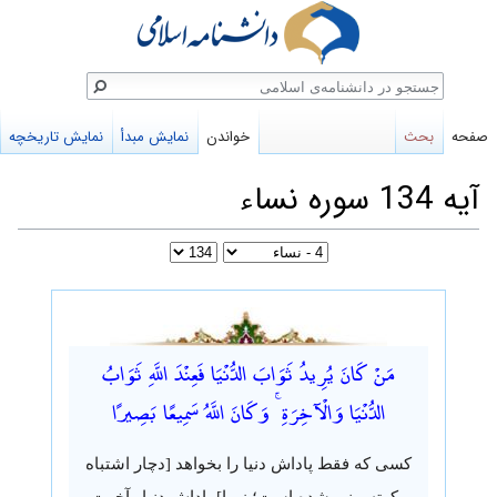
ستجو
صفحه
بحث
خواندن
نمایش مبدأ
نمایش تاریخچه
آیه 134 سوره نساء
پرش
پرش
به
به
مَنْ كَانَ يُرِيدُ ثَوَابَ الدُّنْيَا فَعِنْدَ اللَّهِ ثَوَابُ
ناوبری
جستجو
الدُّنْيَا وَالْآخِرَةِ ۚ وَكَانَ اللَّهُ سَمِيعًا بَصِيرًا
کسی که فقط پاداش دنیا را بخواهد [دچار اشتباه
وکوته بینی شده است؛ زیرا] پاداش دنیا وآخرت