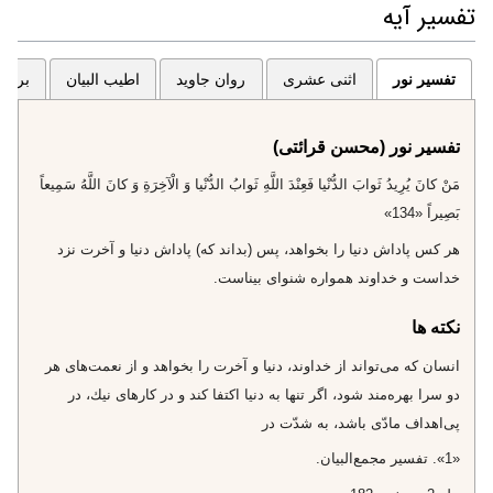
تفسیر آیه
تفسیر نور
اثنی عشری
روان جاوید
اطیب البیان
برگزی
تفسیر نور (محسن قرائتی)
مَنْ كانَ يُرِيدُ ثَوابَ الدُّنْيا فَعِنْدَ اللَّهِ ثَوابُ الدُّنْيا وَ الْآخِرَةِ وَ كانَ اللَّهُ سَمِيعاً
بَصِيراً «134»
هر كس پاداش دنيا را بخواهد، پس (بداند كه) پاداش دنيا و آخرت نزد
خداست و خداوند همواره شنواى بيناست.
نکته ها
انسان كه مى‌تواند از خداوند، دنيا و آخرت را بخواهد و از نعمت‌هاى هر
دو سرا بهره‌مند شود، اگر تنها به دنيا اكتفا كند و در كارهاى نيك، در
پى‌اهداف مادّى باشد، به شدّت در
«1». تفسير مجمع‌البيان.