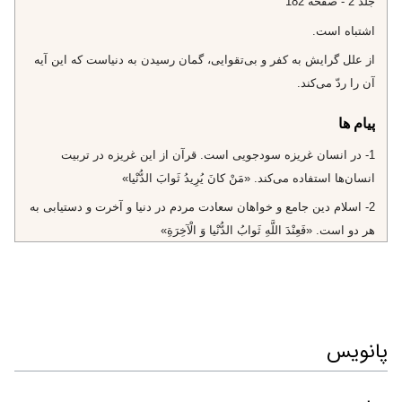
جلد 2 - صفحه 182
اشتباه است.
از علل گرايش به كفر و بى‌تقوايى، گمان رسيدن به دنياست كه اين آيه
آن را ردّ مى‌كند.
پیام ها
1- در انسان غريزه سودجويى است. قرآن از اين غريزه در تربيت
انسان‌ها استفاده مى‌كند. «مَنْ كانَ يُرِيدُ ثَوابَ الدُّنْيا»
2- اسلام دين جامع و خواهان سعادت مردم در دنيا و آخرت و دستيابى به
هر دو است. «فَعِنْدَ اللَّهِ ثَوابُ الدُّنْيا وَ الْآخِرَةِ»
3- دنيا و آخرت، همه به دست اوست، پس ديد خود را گسترش دهيم و از
مادّيات وتنگ نظرى برهيم. «فَعِنْدَ اللَّهِ ثَوابُ الدُّنْيا وَ الْآخِرَةِ»
4- اگر دنيا هم مى‌خواهيم، از خدا بخواهيم، كه همه چيز به دست اوست.
«فَعِنْدَ اللَّهِ ثَوابُ الدُّنْيا وَ الْآخِرَةِ»
پانویس
5- مؤمنانى كه از خداوند، هم دنيا و هم آخرت را طلب كنند برنده‌اند.
«1» «فَعِنْدَ اللَّهِ ثَوابُ الدُّنْيا وَ الْآخِرَةِ»