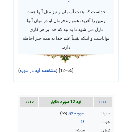
خداست که هفت آسمان و نیز مثل آنها هفت
زمین را آفرید. همواره فرمان او در میان آنها
نازل می شود تا بدانید که خدا بر هر کاری
تواناست و اینکه یقیناً علم خدا به همه چیز احاطه
دارد.
[65–12] (
مشاهده آیه در سوره
)
آیه 12 سوره طلاق
12>>
<<11
سوره :
سوره طلاق
(65)
جزء :
28
نزول :
مدینه