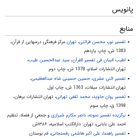
پانویس
و آيه 56 سوره ذاريات، هدف از خلقت انسان را عبادت خدا مى‌داند. «وَ
ما خَلَقْتُ الْجِنَّ وَ الْإِنْسَ إِلَّا لِيَعْبُدُونِ»
منابع
از مجموع اين آيات مى‌توان چنين نتيجه گرفت كه هدف از خلقت هستى
و انسان، علم و عمل و عبادت و دريافت رحمت الهى است.
تفسیر نور
،
محسن قرائتی
،
تهران
:مركز فرهنگى درسهايى از قرآن،
پیام ها
1383 ش، چاپ يازدهم
اطیب البیان فی تفسیر القرآن‌
،
سید عبدالحسین طیب
،
1- مطمئن باشيد كه خداوند به وعده‌هاى خود وفا مى‌كند، زيرا او چنان
تهران:انتشارات اسلام‌، 1378 ش‌، چاپ دوم‌
قدرتى دارد كه هستى را آفريده است. «يُدْخِلْهُ جَنَّاتٍ‌، أَحْسَنَ اللَّهُ لَهُ رِزْقاً،
اللَّهُ الَّذِي خَلَقَ»
تفسیر اثنی عشری
،
حسین حسینی شاه عبدالعظیمی
،
تهران:انتشارات ميقات، 1363 ش، چاپ اول
2- هستى داراى نوعى تعادل است. «سَبْعَ سَماواتٍ وَ مِنَ الْأَرْضِ مِثْلَهُنَّ»
تفسیر روان جاوید
،
محمد ثقفی تهرانی
، تهران:انتشارات برهان،
3- هم آفرينش هستى به دست خداست و هم تدبير امور آن. خَلَقَ‌ ...
1398 ق، چاپ سوم
يَتَنَزَّلُ الْأَمْرُ
برگزیده تفسیر نمونه
،
ناصر مکارم شیرازی
و جمعي از فضلا، تنظیم
4- امر الهى گاهى تشريعى است، «عَتَتْ عَنْ أَمْرِ رَبِّها» «1» و گاهى
تكوينى. «يَتَنَزَّلُ الْأَمْرُ بَيْنَهُنَّ»
احمد علی بابایی، تهران: دارالکتب اسلامیه، ۱۳۸۶ش
تفسیر راهنما
،
علی اکبر هاشمی رفسنجانی
،
قم
:بوستان
5- هستى كلاس درس است. خَلَقَ‌ ... لِتَعْلَمُوا