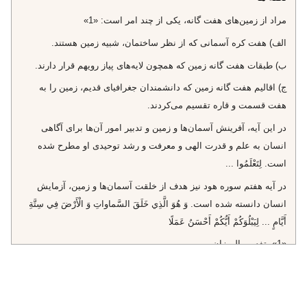
مراد از زمين‌هاى هفت گانه، يكى از چند امر است: «1»
الف) هفت كره آسمانى كه از نظر ساختمان، شبيه زمين هستند.
ب) طبقات هفت گانه زمين كه همچون لايه‌هاى پياز رويهم قرار دارند.
ج) اقاليم هفت گانه زمين كه دانشمندان جغرافياى قديم، زمين را به
هفت قسمت و قاره تقسيم مى‌كردند.
در اين آيه، آفرينش آسمان‌ها و زمين و تدبير امور آن‌ها براى آگاهى
انسان به علم و قدرت الهى و معرفت و رشد توحيدى او مطرح شده
است. لِتَعْلَمُوا ...
در آيه هفتم سوره هود نيز هدف از خلقت آسمان‌ها و زمين، آزمايش
انسان دانسته شده است. وَ هُوَ الَّذِي خَلَقَ السَّماواتِ وَ الْأَرْضَ فِي سِتَّةِ
أَيَّامٍ‌ ... لِيَبْلُوَكُمْ أَيُّكُمْ أَحْسَنُ عَمَلًا
«1». تفسير الميزان.
جلد 10 - صفحه 118
و در آيه 119 همان سوره نيز رحمت الهى مبناى آفرينش انسان ذكر
شده است. «إِلَّا مَنْ رَحِمَ رَبُّكَ وَ لِذلِكَ خَلَقَهُمْ»