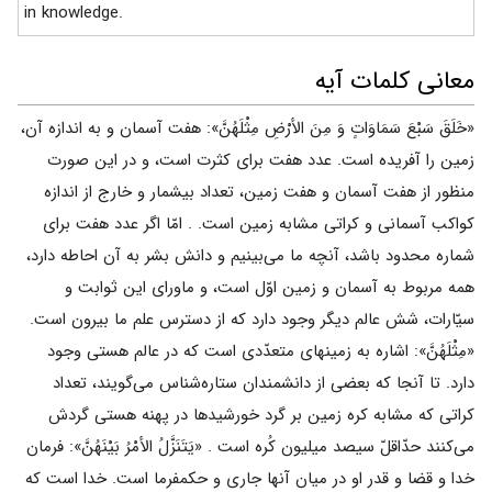
in knowledge.
معانی کلمات آیه
«خَلَقَ سَبْعَ سَمَاوَاتٍ وَ مِنَ الأرْضِ مِثْلَهُنَّ»: هفت آسمان و به اندازه آن،
زمین را آفریده است. عدد هفت برای کثرت است، و در این صورت
منظور از هفت آسمان و هفت زمین، تعداد بیشمار و خارج از اندازه
کواکب آسمانی و کراتی مشابه زمین است. . امّا اگر عدد هفت برای
شماره محدود باشد، آنچه ما می‌بینیم و دانش بشر به آن احاطه دارد،
همه مربوط به آسمان و زمین اوّل است، و ماورای این ثوابت و
سیّارات، شش عالم دیگر وجود دارد که از دسترس علم ما بیرون است.
«مِثْلَهُنَّ»: اشاره به زمینهای متعدّدی است که در عالم هستی وجود
دارد. تا آنجا که بعضی از دانشمندان ستاره‌شناس می‌گویند، تعداد
کراتی که مشابه کره زمین بر گرد خورشیدها در پهنه هستی گردش
می‌کنند حدّاقلّ سیصد میلیون کُره است . «یَتَنَزَّلُ الأمْرُ بَیْنَهُنَّ»: فرمان
خدا و قضا و قدر او در میان آنها جاری و حکمفرما است. خدا است که