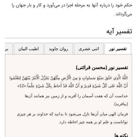
حکم خود را درباره آنها به مرحله اجرا در می‌آورد و کار و بار جهان را
می‌گرداند.
تفسیر آیه
تفسیر نور
اثنی عشری
روان جاوید
اطیب البیان
برگزی
تفسیر نور (محسن قرائتی)
اللَّهُ الَّذِي خَلَقَ سَبْعَ سَماواتٍ وَ مِنَ الْأَرْضِ مِثْلَهُنَّ يَتَنَزَّلُ الْأَمْرُ بَيْنَهُنَّ لِتَعْلَمُوا
أَنَّ اللَّهَ عَلى‌ كُلِّ شَيْ‌ءٍ قَدِيرٌ وَ أَنَّ اللَّهَ قَدْ أَحاطَ بِكُلِّ شَيْ‌ءٍ عِلْماً «12»
خداست آن كه هفت آسمان را آفريد و از زمين نيز همانند آن‌ها
(بيافريد).
فرمان الهى ميان آن‌ها نازل مى‌شود تا بدانيد كه خداوند بر هر چيزى
تواناست و علم او بر همه چيز احاطه دارد.
نکته ها