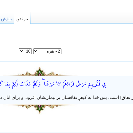
خواندن
نمایش م
فِي قُلُوبِهِمْ مَرَضٌ فَزَادَهُمُ اللَّهُ مَرَضًا ۖ وَلَهُمْ عَذَابٌ أَلِيمٌ بِمَا 
ز نفاق] است، پس خدا به کیفرِ نفاقشان بر بیماریشان افزود، و برای آنان 