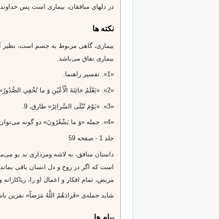
در دلهاى منافقان، بيمارى است پس خداوند بي
نکته ها
بيمارى نفاق مى‌باشد.
«1». تفسير راهنما.
«2». «يَعْلَمُ خائِنَةَ الْأَعْيُنِ وَ ما تُخْفِي الصُّدُورُ» غافر، 19.
«3». «يَوْمَ تُبْلَى السَّرائِرُ» طارق، 9.
«4». جمله‌ «وَ ما يَشْعُرُونَ» دو گونه مى‌توان معنا كرد: اول آن‌كه شعور ندارند كه خدا اسرارشان را مى‌داند و ديگر اين‌كه شعور ندارند كه در حقيقت به خود ضربه مى‌زنند.
جلد 1 - صفحه 59
داستان منافق، به لاشه ومردارى بد بو مى‌
است كه اگر در روح و دل انسان باقى بماند،
مريض، تمام افكار و اعمال او را، رياكارانه و م
شايد جمله‌ى‌ «فَزادَهُمُ اللَّهُ مَرَضاً» نفرين
پیام ها