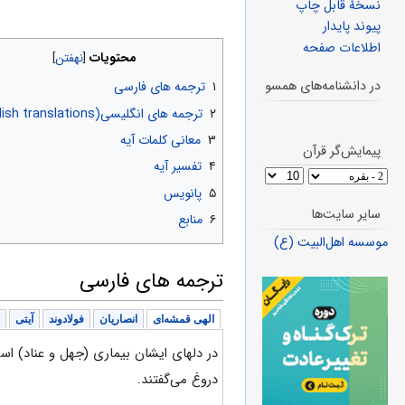
نسخهٔ قابل چاپ
پیوند پایدار
اطلاعات صفحه
محتویات
در دانشنامه‌های همسو
۱
ترجمه های فارسی
۲
ترجمه های انگلیسی(English translations)
۳
معانی کلمات آیه
پیمایش‌گر قرآن
۴
تفسیر آیه
۵
پانویس
سایر سایت‌ها
۶
منابع
موسسه اهل‌البیت (ع)
ترجمه های فارسی
الهی قمشه‌ای
انصاریان
فولادوند
آیتی
در دلهای ایشان بیماری (جهل و عناد) است
دروغ می‌گفتند.