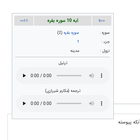
آیه 10 سوره بقره
11>>
<<9
سوره :
سوره بقره
(2)
جزء :
1
نزول :
مدینه
ترتیل
ترجمه (مکارم شیرازی)
نکه پیوسته