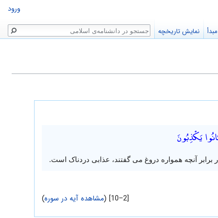
ورود
جستجو
بدأ
نمایش تاریخچه
كَانُوا يَكْذِبُونَ
در برابر آنچه همواره دروغ می گفتند، عذابی دردناک است.
[2–10] (
مشاهده آیه در سوره
)