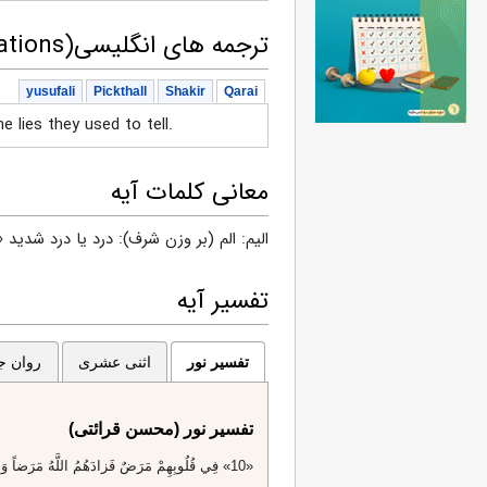
ترجمه های انگلیسی(English translations)
yusufali
Pickthall
Shakir
Qarai
e lies they used to tell.
معانی کلمات آیه
اليم: الم (بر وزن شرف): درد يا درد شديد 
تفسیر آیه
تفسیر نور
اثنی عشری
روان جا
تفسیر نور (محسن قرائتی)
«10» فِي قُلُوبِهِمْ مَرَضٌ فَزادَهُمُ اللَّهُ مَرَضاً وَ لَهُمْ عَذابٌ أَلِيمٌ بِما كانُوا يَكْذِبُونَ‌