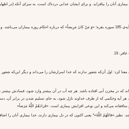
مارى آنان را بيافزايد. و براى ايشان عذابى دردناك است، به سزاى آنكه (در اظهار 
بيمارى، گاهى مربوط به جسم است، نظير آيه‌ى 185 سوره بقره؛ «وَ مَنْ كانَ مَرِيضاً» كه درباره احكام رو
ماند كه در مخزن آبى افتاده باشد. هر چه آب در آن بيشتر وارد شود، فسادش بيشتر
 هر آيه وحكمى كه از طرف خداوند نازل شود، به جاى تسليم شدن در برابر آن، دست ب
نافقانه مى‌كند و اين نوعى افزايش بيمارى است. «فَزادَهُمُ اللَّهُ مَرَضاً»
 باشد. نظير «قاتَلَهُمُ اللَّهُ»* يعنى اكنون كه در دل بيمارى دارند، خدا بيمارى آنان را اضا