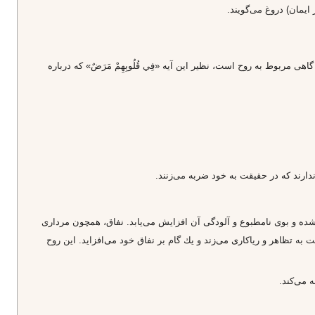
ايمان) دروغ مى‌گويند.
زه بيماران مى‌باشد. و گاهى مربوط به روح است، نظير اين آيه‌ «فِي قُلُوبِهِمْ مَرَضٌ» كه درباره
 شده و بوى نامطبوع و آلودگى آن افزايش مى‌يابد. نفاق، همچون مردارى
ه تظاهر و رياكارى مى‌زند و يك گام بر نفاق خود مى‌افزايد. اين روح
فه مى‌كند.