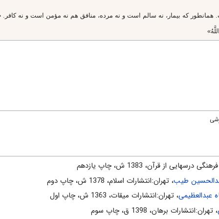
يعنى در دل آنان مرض بود، خداوند مرض آنها را زياد كرد. ولى فرمود: مرض خود آنان
يداست.) «1»
رشی
نگى درسهايى از قرآن، 1383 ش، چاپ يازدهم
دالحسین طیب
، تهران:انتشارات اسلام‌، 1378 ش‌، چاپ دوم‌
عبدالعظیمی
، تهران:انتشارات ميقات، 1363 ش، چاپ اول
، تهران:انتشارات برهان، 1398 ق، چاپ سوم