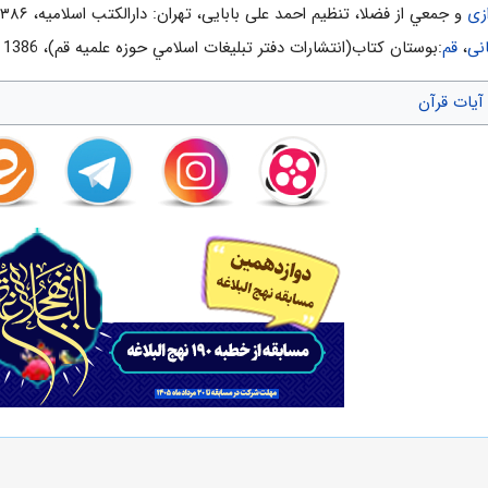
زی
و جمعي از فضلا، تنظیم احمد علی بابایی، تهران: دارالکتب اسلامیه، ۱۳۸۶ش
نی
،
قم
:بوستان كتاب(انتشارات دفتر تبليغات اسلامي حوزه علميه قم)، 1386 ش‌، چاپ پنجم‌
آیات قرآن