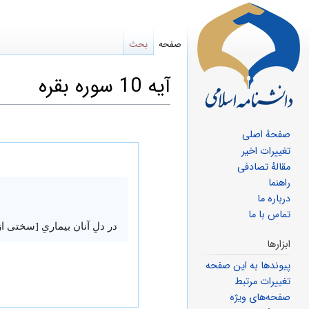
صفحه
بحث
آیه 10 سوره بقره
صفحهٔ اصلی
پرش
پرش
تغییرات اخیر
مقالهٔ تصادفی
به
به
راهنما
ناوبری
جستجو
درباره ما
تماس با ما
در دلِ آنان بیماریِ [سختی ا
ابزارها
پیوندها به این صفحه
تغییرات مرتبط
صفحه‌های ویژه