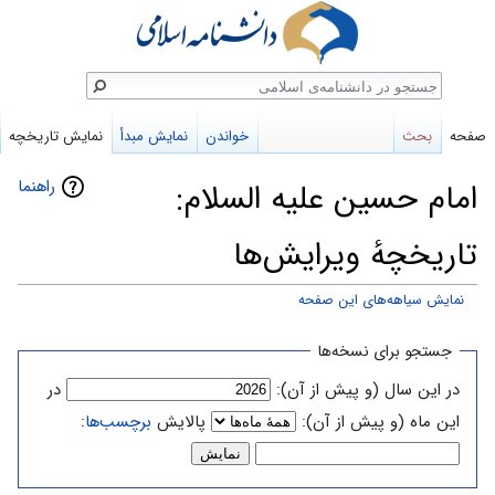
ستجو
صفحه
بحث
خواندن
نمایش مبدأ
نمایش تاریخچه
راهنما
امام حسین علیه السلام:
تاریخچهٔ ویرایش‌ها
نمایش سیاهه‌های این صفحه
پرش
پرش
جستجو برای نسخه‌ها
به
به
در این سال (و پیش از آن):
در
ناوبری
جستجو
این ماه (و پیش از آن):
پالایش
برچسب‌ها
: