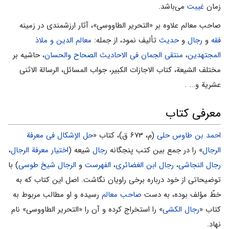
زمان
غیبت
می‌باشد.
صاحب معالم علاوه بر «التحریر الطاووسى»، آثار ارزشمندی در زمینه
فقه
و
رجال
و
حدیث
تألیف نمود، از جمله:
معالم الدین و ملاذ
المجتهدین
،
منتقی الجمان فی الاحادیث الصحاح والحسان
، حاشیه بر
مختلف الشیعة، کتاب الاجازات الکبیر، جواب المسائل، الرسالة الاثنى
عشریة و... .
معرفی کتاب
احمد بن طاوس حلی
(م، ۶۷۳ ق)، کتاب «
حل الإشکال فی معرفة
الرجال
» را در جمع بین کتب پنجگانه
رجال
شیعه (
اختیار معرفة الرجال
،
رجال النجاشی
،
رجال ابن الغضائری
،
الفهرست
و
الرجال
شیخ طوسى
) با
توضیحاتى از خود درباره برخى راویان نگاشت. اصل این کتاب که به
خطّ مؤلف بوده، به دست
صاحب معالم
رسیده و او مطالب مربوط به
کتاب «
رجال الکشی
» را استخراج کرده و آن را «التحریر الطاووسی» نام
نهاد.