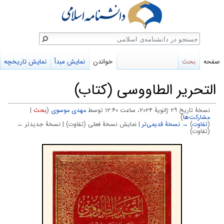
ستجو
صفحه
بحث
خواندن
نمایش مبدأ
نمایش تاریخچه
التحریر الطاووسی (کتاب)
نسخهٔ تاریخ ‏۲۹ ژانویهٔ ۲۰۲۴، ساعت ۱۲:۴۰ توسط
مهدی موسوی
(
بحث
|
مشارکت‌ها
)
(
تفاوت
)
→ نسخهٔ قدیمی‌تر
| نمایش نسخهٔ فعلی (تفاوت) | نسخهٔ جدیدتر ←
(تفاوت)
پرش
پرش
به
به
ناوبری
جستجو