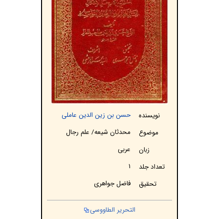
حسن بن زین الدین عاملی
نویسنده
محدثان شیعه/ علم رجال
موضوع
عربی
زبان
۱
تعداد جلد
فاضل جواهری
تحقيق
التحرير الطاووسی