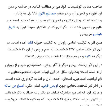
صاحب معالم، توضیحات کوتاهى بر مطالب کتاب، در حاشیه و متن
آن افزوده و تحریر آن را در هفتم
جمادى الاول
۹۹۱ ق. به پایان
رسانیده است. رجال کشى در تحریر طاووسى به سبک سید احمد بن
طاووس تحریر شده، نه به‌گونه‌اى که در «اختیار معرفة الرجال»
شیخ
طوسى
مى‌بینیم.
متن اثر به ترتیب اسامى راویان به ترتیب حروف
الفبا
آمده است. در
این اثر ابتدا اسامى ۴۷۲ شخصیت به اسم و پس از آن ۲۰ شخصیت
دیگر به
کنیه
و در مجموع ۴۹۲ شخصیت معرفى شده‌اند.
در این اثر برخلاف برخى دیگر از آثار رجالى، دسته‌بندى خوبى از راویان
ارائه شده است؛ به‌عنوان مثال در ذیل ابواب همزه، شخصیت‌هایى با
نام ابراهیم، اسماعیل، اسحاق، احمد، ابان و اسامه گردآورى شده است.
در آخر نیز شخصیت‌هایى چون
اویس قرنی
، اسلم مکى،
اصبغ بن نباته
و مانند آن، که اسامى مشترک ندارند در یک باب جداگانه ذکر شده‌اند.
در انتهاى مباحث کتاب نیز، ۴۱ شخصیت که به کنیه شناخته مى‌شوند،