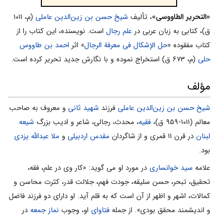
«التحریر الطاووسی»
، تألیف
شیخ حسن بن زین‌الدین عاملی
(م، ۱۰۱۱
ق)، کتابی به زبان عربى در
علم رجال
است. نویسنده، این کتاب را از
کتاب مفقوده «
حل الإشکال فی معرفة الرجال
» اثر
احمد بن طاووس
حلی
(م، ۶۷۳ ق) استخراج نموده و با نگارش جدید تحریر کرده است.
مؤلف
شیخ حسن بن زین‌الدین عاملی
فرزند
شهید ثانی
و معروف به صاحب
معالم (۱۰۱۱-۹۵۹ ق)،
فقیه
، محدث، رجالى، شاعر و ادیب بزرگ
شیعه
لبنان
در قرن ۱۱ قمری و از شاگردان
مقدس اردبیلی
و
ملا عبدالله یزدی
بود.
علامه
سید خوانسارى
در مورد او مى گوید: «کار وى در علم، فقه،
تحقیق، تبحر، حسن سلیقه، جودت فهم، جلالت قدر، کثرت محاسن و
کمالات، اشهر و اظهر از آن است که به قلم آید. او داراى دو فرزند فاضل
و اندیشمند محقق بودى». از جمله
فتاوای
او، وجوب
نماز جمعه
در