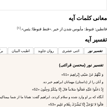
معانی کلمات آیه
[۱]
قانطين: قنوط: مأيوس شدن از خير .«قنط قنوطا: يئس».
تفسیر آیه
تفسیر نور
اثنی عشری
روان جاوید
اطیب البیان
برگ
تفسیر نور (محسن قرائتی)
وَ نَبِّئْهُمْ عَنْ ضَيْفِ إِبْراهِيمَ «51»
و آنان را از (داستان) مهمانان ابراهيم خبر ده.
إِذْ دَخَلُوا عَلَيْهِ فَقالُوا سَلاماً قالَ إِنَّا مِنْكُمْ وَجِلُونَ «52»
آنگاه كه بر او وارد شده و سلام كردند، ابراهيم گفت: همانا ما از شما بيمناكيم
قالُوا لا تَوْجَلْ إِنَّا نُبَشِّرُكَ بِغُلامٍ عَلِيمٍ «53»