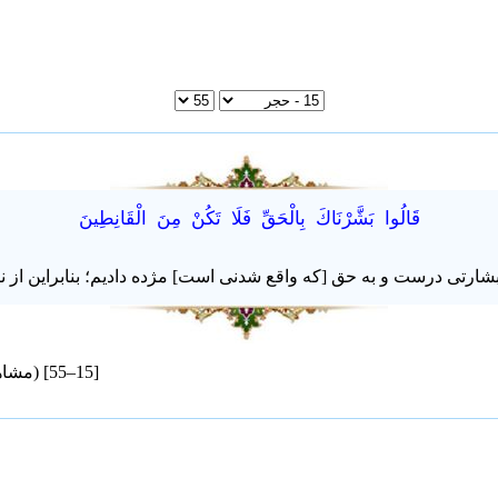
قَالُوا بَشَّرْنَاكَ بِالْحَقِّ فَلَا تَكُنْ مِنَ الْقَانِطِينَ
ه بشارتی درست و به حق [که واقع شدنی است] مژده دادیم؛ بنابراین از ن
[15–55] (
مشاهد