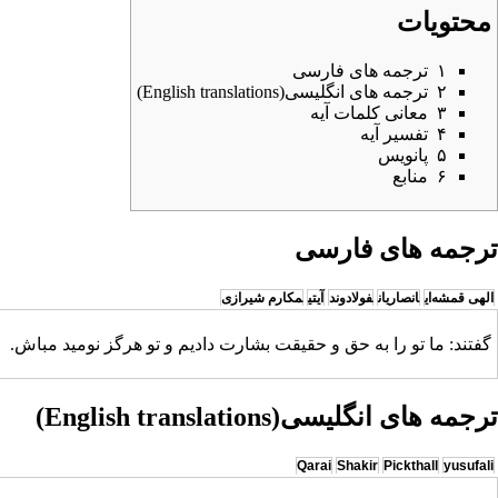
محتویات
۱
ترجمه های فارسی
۲
ترجمه های انگلیسی(English translations)
۳
معانی کلمات آیه
۴
تفسیر آیه
۵
پانویس
۶
منابع
ترجمه های فارسی
الهی قمشه‌ای
انصاریان
فولادوند
آیتی
مکارم شیرازی
گفتند: ما تو را به حق و حقیقت بشارت دادیم و تو هرگز نومید مباش.
ترجمه های انگلیسی(English translations)
Qarai
Shakir
Pickthall
yusufali