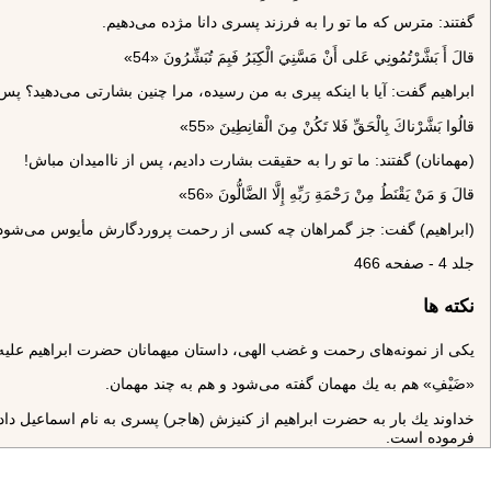
گفتند: مترس كه ما تو را به فرزند پسرى دانا مژده مى‌دهيم.
قالَ أَ بَشَّرْتُمُونِي عَلى‌ أَنْ مَسَّنِيَ الْكِبَرُ فَبِمَ تُبَشِّرُونَ «54»
ابراهيم گفت: آيا با اينكه پيرى به من رسيده، مرا چنين بشارتى مى‌دهيد؟ پ
قالُوا بَشَّرْناكَ بِالْحَقِّ فَلا تَكُنْ مِنَ الْقانِطِينَ «55»
(مهمانان) گفتند: ما تو را به حقيقت بشارت داديم، پس از نااميدان مباش!
قالَ وَ مَنْ يَقْنَطُ مِنْ رَحْمَةِ رَبِّهِ إِلَّا الضَّالُّونَ «56»
(ابراهيم) گفت: جز گمراهان چه كسى از رحمت پروردگارش مأيوس مى‌شود
جلد 4 - صفحه 466
نکته ها
يكى از نمونه‌هاى رحمت و غضب الهى، داستان ميهمانان حضرت ابراهيم عليه 
«ضَيْفِ» هم به يك مهمان گفته مى‌شود و هم به چند مهمان.
فرموده است.
پیام ها