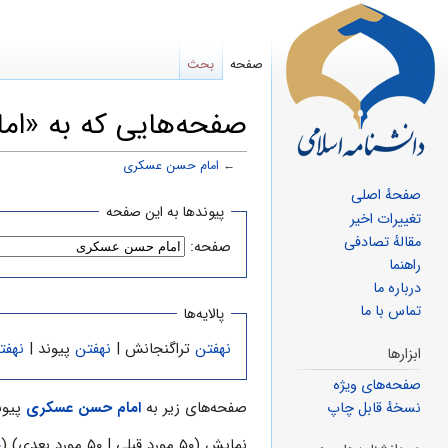
صفحه
بحث
صفحه‌هایی که به «ام
←
امام حسن عسکرى
صفحهٔ اصلی
پرش
پرش
پیوندها به این صفحه
تغییرات اخیر
به
به
مقالهٔ تصادفی
صفحه:
ناوبری
جستجو
راهنما
درباره ما
تماس با ما
پالایه‌ها
نهفتن
تراگنجانش |
نهفتن
پیوند |
نهفت
ابزارها
صفحه‌های ویژه
صفحه‌های زیر به
امام حسن عسکرى
پیوند
نسخهٔ قابل چاپ
نمایش (۵۰ مورد قبلی | ۵۰ مورد بعدی) (
۰