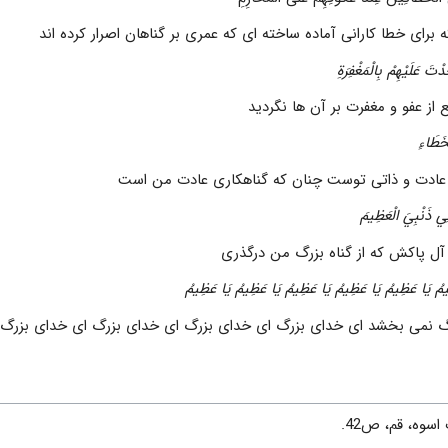
 براى خطا كارانى آماده ساخته اى كه عمرى بر گناهان اصرار كرده اند
َ عَلَيْهِمْ بِالْمَغْفِرَةِ
 از عفو و مغفرت بر آن ها نگرديد
ْخَطَاءِ
ادت و ذاتى توست چنان كه گناهكارى عادت من است
لِي ذَنْبِيَ الْعَظِيمَ
آل پاكش كه از گناه بزرگ من درگذرى
ا عَظِيمُ يَا عَظِيمُ يَا عَظِيمُ يَا عَظِيمُ يَا عَظِيمُ يَا عَظِيمُ
زرگ نمى بخشد اى خداى بزرگ اى خداى بزرگ اى خداى بزرگ اى خداى بزرگ
 اسوه، قم، ص42.