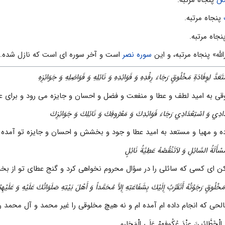
پنجاه مرتبه.
جاه مرتبه.
لله» پنجاه مرتبه، و اين
سوره نصر
است و آخر سوره اى است كه نازل شده. و
تَعَدَّ لِوِفَادَةِ مَخْلُوقٍ رَجَاءَ رِفْدِهِ وَ فَوَائِدِهِ وَ نَائِلِهِ وَ فَوَاضِلِهِ وَ جَوَائِزِهِ
ى به اميد لطف و عطا و منفعت و فضل و احسان و جايزه مى رود و براى ع
عْدَادِي وَ اسْتِعْدَادِي رَجَاءَ فَوَائِدِكَ وَ مَعْرُوفِكَ وَ نَائِلِكَ وَ جَوَائِزِكَ
اده و مهيا و مستعد به اميد عطا و جود و بخشش و احسان و جايزه تو آمده 
أَلَةُ السَّائِلِ وَ لاَتَنْقُصُهُ عَطِيَّةُ نَائِلٍ
ن اى كسى كه سائلى را در سؤال محروم نخواهى كرد و گنج عطاى تو از 
ْلُوقٍ رَجَوْتُهُ أَتَقَرَّبُ إِلَيْكَ بِشَفَاعَتِهِ إِلاَّ مُحَمَّداً وَ أَهْلَ بَيْتِهِ صَلَوَاتُكَ عَلَيْهِ وَ عَلَيْهِم
الحى كه انجام داده ام آمده ام و نه هيچ مخلوقى را غير محمد و آل محمد ر
الْخَطَّائِينَ عِنْدَ عُكُوفِهِمْ عَلَى الْمَحَارِمِ