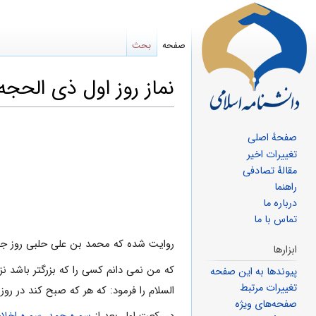
صفحه
بحث
نماز روز اول ذی الحجه
پرش
پرش
صفحهٔ اصلی
به
به
تغییرات اخیر
ناوبری
جستجو
مقالهٔ تصادفی
راهنما
درباره ما
تماس با ما
روایت شده که محمد بن على حلبى روز 
ابزارها
كه من نمى دانم كسى را كه بزرگتر باشد ن
پیوندها به این صفحه
تغییرات مرتبط
السلام را فرمود: كه هر كه صبح كند در روز
صفحه‌های ویژه
در ركعت اول بعد از
سوره حمد
،
سوره اخل