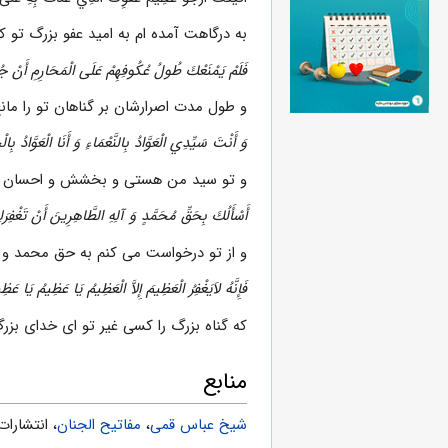
به درگاهت آمده ام به اميد عفو بزرگ تو كه
فَلَمْ يَمْنَعْكَ طُولُ عُكُوفِهِمْ عَلَى الْمَحَارِمِ أَنْ جُدْت
و طول مدت اصرارشان بر گناهان تو را مانع
وَ أَنْتَ سَيِّدِي الْعَوَّادُ بِالنَّعْمَاءِ وَ أَنَا الْعَوَّادُ بِال
و تو سيد من هستى و بخشش و احسان ع
أَسْأَلُكَ بِحَقِّ مُحَمَّدٍ وَ آلِهِ الطَّاهِرِينَ أَنْ تَغْفِرَ
و از تو درخواست مى كنم به حق محمد و 
فَإِنَّهُ لاَيَغْفِرُ الْعَظِيمَ إِلاَّ الْعَظِيمُ يَا عَظِيمُ يَ
كه گناه بزرگ را كسى غير تو اى خداى ب
منابع
شیخ عباس قمی
،
مفاتيح الجنان
، انتشارات