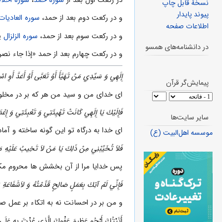
نسخهٔ قابل چاپ
پیوند پایدار
و در ركعت دوم بعد از حمد،
سوره العاديات
اطلاعات صفحه
و در ركعت سوم بعد از حمد،
سوره الزلزال
پن
در دانشنامه‌های همسو
و در ركعت چهارم بعد از حمد «إذا جاء نصرا
إِلَهِي وَ سَيِّدِي مَنْ تَهَيَّأَ أَوْ تَعَبَّى أَوْ أَعَدَّ أَوِ اسْ
پیمایش‌گر قرآن
اى خداى من و سيد من هر كه بر در مخلوق
فَإِلَيْكَ يَا إِلَهِي كَانَتْ تَهْيِئَتِي وَ تَعْبِئَتِي وَ إِ
سایر سایت‌ها
اى خدا به درگاه تو اين گونه ساخته و آم
موسسه اهل‌البیت (ع)
فَلاَ تُخَيِّبْنِي مِنْ ذَلِكَ يَا مَنْ لاَ تَخِيبُ عَلَيْهِ مَسْ
پس خدايا مرا از آن بخشش ها محروم مك
فَإِنِّي لَمْ آتِكَ بِعَمَلٍ صَالِحٍ قَدَّمْتُهُ وَ لاَشَفَاعَةِ مَخ
و من بر در احسانت نه به اتكاء بر عمل ص
أَتَيْتُكَ أَرْجُو عَظِيمَ عَفْوِكَ الَّذِي عُدْتَ بِهِ عَلَى 