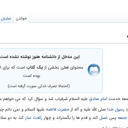
خواندن
نمایش م
این مدخل از دانشنامه هنوز نوشته نشده است.
محتوای فعلی بخشی از
یک کتاب
است که برای ا
بوده است.
(احتمالا تصرف اندکی صورت گرفته است)
جمعه خدمت
امام صادق
عليه السلام شرفياب شد و سؤال كرد كه مى خواهم مرا
زد
رسول خدا
صلى الله عليه و آله از
حضرت فاطمه
عليها السلام و نمى دانم چيز
جمعه
پس
غسل
كند و قدم ها را بگستراند و چهار
ركعت
نماز
كند به دو سلام
اص
پنجاه مرتبه.