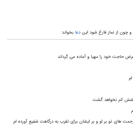
 چون از نماز فارغ شود اين
دعا
بخواند:
رض حاجت خود را مهيا و آماده مى گرداند
ام
بخشش كم نخواهد گشت
ْ
حمت هاى تو بر او و بر ايشان براى تقرب به درگاهت شفيع آورده ام