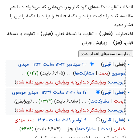
انتخاب تفاوت: دکمه‌های گرد کنار ویرایش‌هایی که می‌خواهید با هم
مقایسه کنید را علامت بزنید و دکمهٔ Enter را بزنید یا دکمهٔ پایین را
فشار دهید.
اختصارات:
(فعلی)
= تفاوت با نسخهٔ فعلی،
(قبلی)
= تفاوت با نسخهٔ
قبلی،
(جز)
= ویرایش جزئی.
(فعلی |
قبلی
)
‏
مهدی
موسوی
(
بحث
|
مشارکت‌ها
)
‏
. .
(۶٬۹۰۵ بایت)
(+۴۷)
‏
. .
(
برچسب
:
ویرایشگر دیداریːبه ویرایش منبع تغییر داده شده
)
(
فعلی
|
قبلی
)
‏
مهدی موسوی
(
بحث
|
مشارکت‌ها
)
‏
. .
(۶٬۸۵۸ بایت)
(+۳۷۴)
‏
. .
(ویرایش)
(
برچسب
:
ویرایشگر دیداریːبه ویرایش منبع تغییر داده شده
)
(
فعلی
|
قبلی
)
‏
سید مهدی
خدایی
(
بحث
|
مشارکت‌ها
)
‏
جز
. .
(۶٬۴۸۴ بایت)
(+۴۳۶)
‏
. .