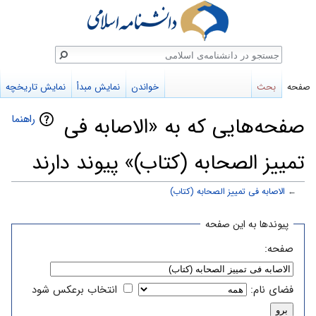
ستجو
صفحه
بحث
خواندن
نمایش مبدأ
نمایش تاریخچه
راهنما
صفحه‌هایی که به «الاصابه فی
تمییز الصحابه (کتاب)» پیوند دارند
←
الاصابه فی تمییز الصحابه (کتاب)
پرش
پرش
پیوندها به این صفحه
به
به
صفحه:
ناوبری
جستجو
فضای نام:
انتخاب برعکس شود