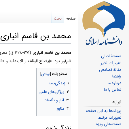
صفحه
بحث
محمد بن قاسم انباری
پرش
پرش
محمد بن‌ قاسم‌ انباری‌
(۲۷۱-۳۲۸ 
صفحهٔ اصلی
به
به
نام‌آور بود. «إیضاح الوقف و الابتداء» و «
تغییرات اخیر
ناوبری
جستجو
مقالهٔ تصادفی
محتویات
راهنما
درباره ما
۱
زندگی‌نامه
تماس با ما
۲
ویژگی‌های علمی
۳
آثار و تألیفات
ابزارها
۴
منابع
پیوندها به این صفحه
تغییرات مرتبط
صفحه‌های ویژه
زندگی‌نامه