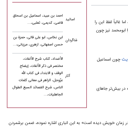
احمد بن‌ عبید، اسماعیل‌ بن‌ اسحاق‌
اساتید
ما غالباً لفظ ابن‌ را
قاضی‌، کدیمی‌، ثعلبی،...
محمد انباری‌ (د ۳۰۴ق‌) بازشناخته‌ شود، زیرا ابومحمد نیز چون‌
ابن‌ نحّاس‌، ابو علی‌ قالی‌، حمزة بن‌
شاگردان
حسن‌ اصفهانی‌، ازهری‌، مرزبانی‌،...
الأضداد، کتاب شرح الألفات،
ث‌
چون‌ اسماعیل‌
مختصر فی ذکر الألفات، إیضاح
الوقف و الابتداء فی کتاب الله
آثار
عزّوجل‌، الزاهر فی معانی کلمات
الناس، شرح القصائد السبع الطوال
 که‌ در بیش‌تر جاهای‌
الجاهلیات،...
که‌ در زمان‌ خویش‌ دیده‌ است‌» به‌ ابن‌ انباری‌ اشاره‌ نموده‌، ضمن‌ برشمردن‌