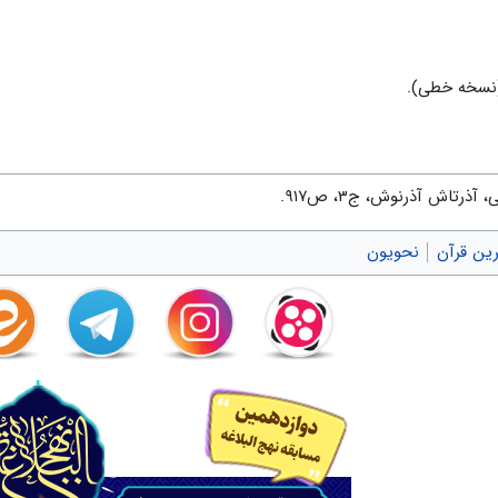
نسخه خطی‌).
رتاش‌ آذرنوش‌، ج۳، ص۹۱۷.
ین قرآن
نحویون