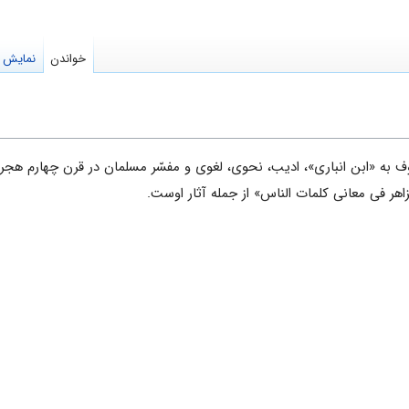
خواندن
نمایش م
ق) معروف به «ابن انباری‌»، ادیب‌، نحوی‌، لغوی و مفسّر مسلمان در قرن چهارم ه
الزاهر فی معانی کلمات الناس» از جمله آثار اوست.