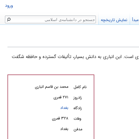
ورود
جستجو
بدأ
نمایش تاریخچه
جری است. ابن‌ انباری‌ به‌ دانش‌ بسیار، تألیفات‌ گسترده و حافظه شگفت‌
محمد بن‌ قاسم‌ انباری‌
نام کامل
۲۷۱ قمری
زادروز
بغداد
زادگاه
۳۲۸ قمری
وفات
بغداد
مدفن