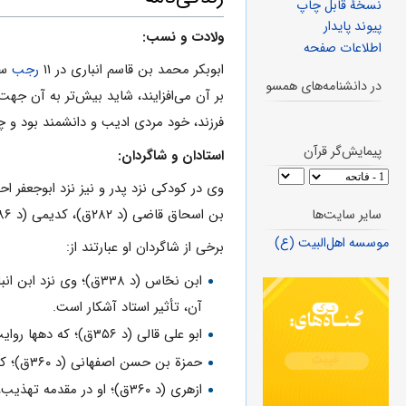
نسخهٔ قابل چاپ
پیوند پایدار
ولادت و نسب:
اطلاعات صفحه
ابوبکر محمد بن‌ قاسم‌ انباری‌ در ۱۱
رجب‌
سال ۲۷۱ یا ۰
در دانشنامه‌های همسو
فرزند، خود مردی‌ ادیب‌ و دانشمند بود و چندین
پیمایش‌گر قرآن
استادان و شاگردان:
وی‌ در کودکی‌ نزد پدر و نیز نزد ابوجعفر 
بن‌ اسحاق‌ قاضی‌ (د ۲۸۲ق‌)، کدیمی‌ (د ۲۸۶ق‌) و ثعلبی (د ۲۹۱ق‌) به‌ تکمیل‌ معلومات‌ خود پرداخت‌.
سایر سایت‌ها
موسسه اهل‌البیت (ع)
برخی از شاگردان او عبارتند از:
ابن‌ نحّاس‌ (د ۳۳۸ق‌)؛ 
آن‌، تأثیر استاد آشکار است‌.
ابو علی‌ قالی‌ (د ۳۵۶ق‌)؛ که دهها روایت‌ را مستقیماً از او نقل‌ کرده‌ است‌.
حمزة بن‌ حسن‌ اصفهانی‌ (د ۳۶۰ق‌)؛ که از شاگردان‌ ابن‌ انباری‌ بود و از او مستقیماً روایت‌ کرده‌ است‌.
ازهری‌ (د ۳۶۰ق‌)؛ او در مقد