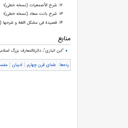
شرح الأصمعیات (نسخه خطی‌)؛
شرح بانت سعاد (نسخه خطی‌)؛
قصیدة فی مشکل اللغة و شرحها (
منابع
"ابن انباری"، دائرةالمعارف بزرگ اسلامی، آذ
رده‌ها
:
علمای قرن چهارم
ادیبان
مفسر