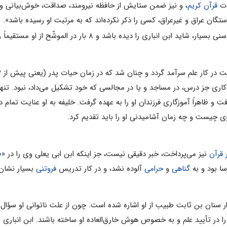
ات‌
قرآن‌ کریم‌
، و نیز ضمن‌ ستایش‌ از حافظه نیرومند، صداقت‌، خوش‌بیانی‌ و تأ
ستگان‌ عراق‌ و غیرعراق‌، کسی‌ را ذکر نکرده‌اند که‌ به‌ مرتبت‌ او رسیده‌ باشد».
ار علم‌ سرآمد گردد و چنان‌ شد که‌ در زمان‌ حیات‌ پدر (یعنی‌ پیش‌ از ۳۳ سالگی‌) در همان‌
کاری‌ جز درس‌، در مساجد و یا در مجالسی‌ که‌ خود تشکیل‌ می‌داد، نبود. تنها در
۳-۳۲۹ق‌) راه‌ یافت‌ و ظاهراً آموزگاری‌ فرزندان‌ او را به‌ عهده‌ گرفت‌. خلیفه‌ به‌ او عنای
‌ چیست‌ و چه‌ زمان‌ آشامیدنی‌ او را باید تقدیم‌ کرد.
قرآن‌
نیز می‌پرداخت‌، خبر دقیقی‌ نیست، جز اینکه‌ ابن‌ ابی‌ یعلی‌ وی‌ را در «
ط
ا بود و به‌
گناهی‌
و
حرامی‌
آلوده‌ نشد، و در کار تدریس‌
فروتنی‌
بسیار نشان‌ 
 در تأیید علم‌ و به‌ خصوص‌ هوش‌ خارق‌العاده او ساخته‌ باشند. ابن‌ انباری‌ 