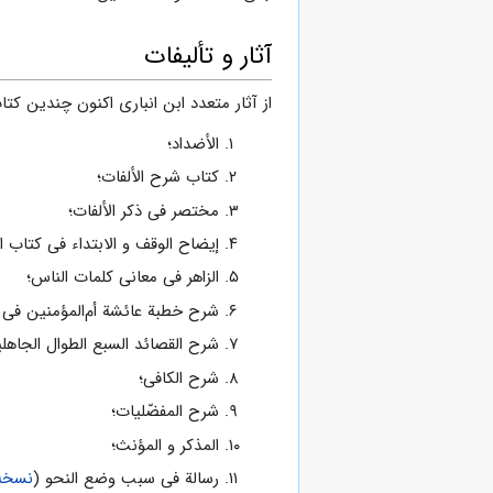
آثار و تألیفات
از آثار متعدد ابن‌ انباری‌ اکنون‌ چندین‌ 
الأضداد؛
کتاب شرح الألفات؛
مختصر فی ذکر الألفات؛
إیضاح الوقف و الابتداء فی کتاب الل
الزاهر فی معانی کلمات الناس؛
شرح خطبة عائشة أم‌المؤمنین فی أب
شرح القصائد السبع الطوال الجاهلی
شرح‌ الکافی‌؛
شرح‌ المفضّلیات‌؛
المذکر و المؤنث‌؛
رسالة فی سبب وضع النحو (
نسخه