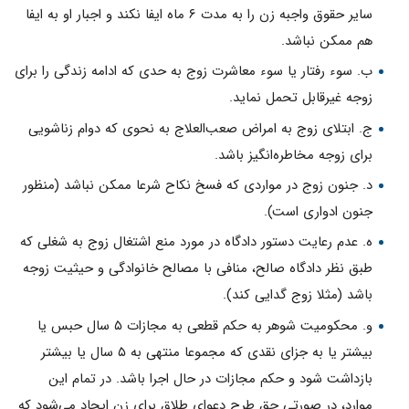
سایر حقوق واجبه زن را به مدت ۶ ماه ایفا نکند و اجبار او به ایفا
هم ممکن نباشد.
ب. سوء رفتار یا سوء معاشرت زوج به حدی که ادامه زندگی را برای
زوجه غیرقابل تحمل نماید.
ج. ابتلای زوج به امراض صعب‌العلاج به نحوی که دوام زناشویی
برای زوجه مخاطره‌انگیز باشد.
د. جنون زوج در مواردی که فسخ نکاح شرعا ممکن نباشد (منظور
جنون ادواری است).
ه. عدم رعایت دستور دادگاه در مورد منع اشتغال زوج به شغلی که
طبق نظر دادگاه صالح، منافی با مصالح خانوادگی و حیثیت زوجه
باشد (مثلا زوج گدایی کند).
و. محکومیت شوهر به حکم قطعی به مجازات ۵ سال حبس یا
بیشتر یا به جزای نقدی که مجموعا منتهی به ۵ سال یا بیشتر
بازداشت شود و حکم مجازات در حال اجرا باشد. در تمام این
موارد، در صورتی حق طرح دعوای طلاق برای زن ایجاد می‌شود که