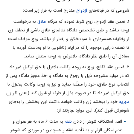
شروطی که در قباله‌های
ازدواج
مندرج است به قرار زیر است:
۱. ضمن عقد ازدواج، زوج شرط نموده که هرگاه
طلاق
به ‌درخواست
زوجه نباشد و طبق تشخیص دادگاه تقاضای طلاق ناشی از تخلف زن
از وظایف همسرداری یا سوءاخلاق و رفتار او نباشد، زوج موظف است
تا نصف دارایی موجود را که در ایام زناشویی با او به‌دست آورده یا
معادل آن را طبق نظر دادگاه، بلاعوض به زوجه منتقل نماید.
۲. ضمن عقد نکاح، زوج به زوجه وکالت بلاعزل با حق توکیل غیر داد
که در موارد مشروحه ذیل با رجوع به دادگاه و اخذ مجوز دادگاه پس از
انتخاب نوع طلاق، خود را مطلّقه نماید و نیز به زوجه وکالت بلاعزل با
حق توکیل غیر داد تا در صورت بذل از طرف او قبول کند (یعنی اگر زن
مهریه
خود را ببخشد زن وکالت خواهد داشت این بخشش را به‌جای
شوهرش قبول کند). این موارد عبارتند از:
الف. استنکاف شوهر از دادن
نفقه
به مدت ۶ ماه به هر عنوان و
عدم امکان الزام او به تأدیه نفقه و همچنین در موردی که شوهر