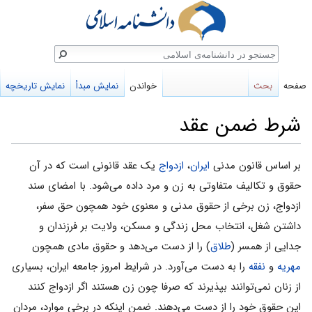
ستجو
صفحه
بحث
خواندن
نمایش مبدأ
نمایش تاریخچه
شرط ضمن عقد
پرش
پرش
بر اساس قانون مدنی
ایران
،
ازدواج
یک عقد قانونی است که در آن
به
به
حقوق و تکالیف متفاوتی به زن و مرد داده می‌شود. با امضای سند
ناوبری
جستجو
ازدواج، زن برخی از حقوق مدنی و معنوی خود همچون حق سفر،
داشتن شغل، انتخاب محل زندگی و مسکن، ولایت بر فرزندان و
جدایی از همسر (
طلاق
) را از دست می‌دهد و حقوق مادی همچون
مهریه
و
نفقه
را به دست می‌آورد. در شرایط امروز جامعه ایران، بسیاری
از زنان نمی‌توانند بپذیرند که صرفا چون زن هستند اگر ازدواج کنند
این حقوق خود را از دست می‌دهند. ضمن اینکه در برخی موارد، مردان