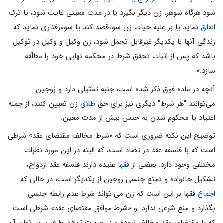
شود هرگاه شوهر، زن دیگر بگیرد یا در مدت معینی غایب شود، یا ترک
انفاق
نماید یا بر علیه حیات زن سوءقصد کند یا سوءرفتاری نماید که
زندگی آنها با یکدیگر غیرقابل تحمل شود، زن وکیل و وکیل در توکیل
باشد که پس از اثبات تحقق شرط در محکمه نهایی خود را مطلّقه
سازد.»
آنچه در ماده فوق ذکر شده است، جنبه تمثیلی دارد و زوجین
می‌توانند "هر شرط" دیگری نیز برای حق
طلاق
زن تعیین کنند، از جمله
اعتیاد یا محکوم شدن به حبس بیش از مدت معین.
توضیح این نکته ضروری است که «شرط مخالف مقتضای عقد» شرطی
است که با فلسفه عقد در تضاد است، که البته در این مورد نظرات
مختلفی وجود دارد. بعضی از
فقها
عقیده دارند فلسفه عقد ازدواج،
تشکیل خانواده و تمتع جنسی زوجین از یکدیگر است، در حالی که
اجماع
فقها بر این است که زن می تواند شرط عدم رابطه جنسی
بگذارد و منع شرعی ندارد. و «شرط موافق مقتضای عقد» شرطی است
که با مقتضای عقد مخالف نبوده و در صورت توافق طرفین می‌توان آن