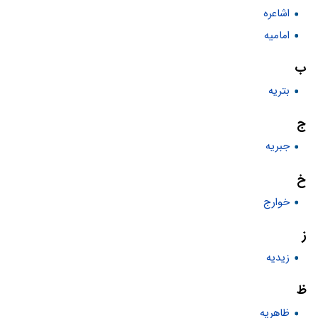
اشاعره
امامیه
ب
بتریه
ج
جبریه
خ
خوارج
ز
زیدیه
ظ
ظاهریه