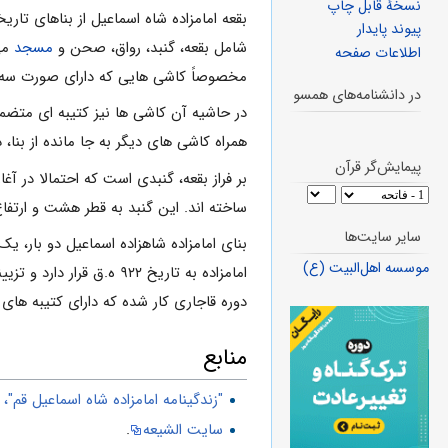
نسخهٔ قابل چاپ
بقعه امامزاده شاه اسماعیل از بناهاى تا
پیوند پایدار
شامل بقعه، گنبد، رواق، صحن و
مسجد
می 
اطلاعات صفحه
مخصوصاً کاشى ‏هایى که داراى صورت سه سو
در دانشنامه‌های همسو
در حاشیه آن کاشى‏ ها نیز کتیبه ‏اى م
همراه کاشی های دیگر به جا مانده از بنا،
پیمایش‌گر قرآن
بر فراز بقعه، گنبدى است که احتمالا در آ
ساخته ‏اند. این گنبد به قطر هشت و ارتفاع ۹ تا ۱۰ متر، آراسته به کاشى‏هاى دوالى فیروزه‏اى دورة صفوى بود که به مرور زمان، عمده آن‌ها ریخته و اخیرا بازسازى و کاشى ‏کارى 
سایر سایت‌ها
موسسه اهل‌البیت (ع)
امامزاده به تاریخ ۹۲۲ ه
دوره قاجارى کار شده که داراى کتیبه‏ هاى
منابع
"زندگینامه امامزاده شاه اسماعیل قم"
سایت الشیعه
.