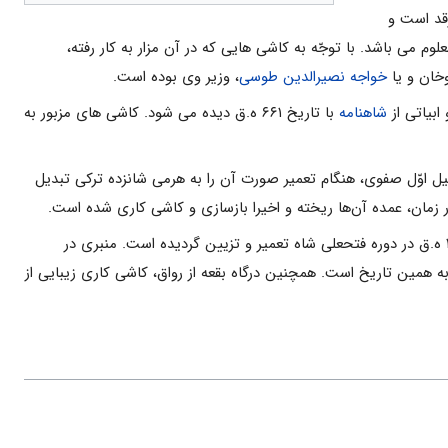
رقد است و
 مى ‏باشد. با توجّه به کاشى‏ هایى که در آن مزار به کار رفته،
وخان و یا
خواجه نصیرالدین طوسى
، وزیر وى بوده است.
شاهنامه
با تاریخ ۶۶۱ ه.ق دیده می ‏شود. کاشی های مزبور به
عیل اوّل صفوى، هنگام تعمیر صورت آن را به هرمى شانزده ترکى تبدیل
بنای امامزاده شاهزاده اسماعیل دو بار، یک مرتبه در سال ۹۲۰ ه.ق، در عهد سلطنت شاه اسماعیل و بار دوّم در سال ۱۲۱۴ ه.ق در دوره فتحعلى شاه تعمیر و تزیین گردیده است. منبری در
اً متعلّق به همین تاریخ است. هم‏چنین درگاه بقعه از رواق، کاشی ‏کارى زیبایى از