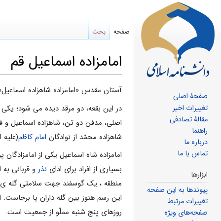
صفحه
بحث
امامزاده اسماعیل قم
پرش
پرش
آستان مقدس «امامزاده شاهزاده اسماعیل» در فاصله تقریب
صفحهٔ اصلی
به
به
تغییرات اخیر
در این بقعه، دو مرقد دیده مى‏ شود؛ یکى
ناوبری
جستجو
مقالهٔ تصادفی
اصلى، مدفن دو تن، شاهزاده اسماعیل و فر
راهنما
شاهزاده محمّد از نوادگان
امام کاظم
(علیه 
درباره ما
تماس با ما
امامزاده شاه اسماعیل یکی از امامزادگان پ
بسیاری از افراد برای ادای
نذر
و قربانی به ا
ابزارها
منطقه ، یک گوسفند جهت سلامتى گله ی خو
پیوندها به این صفحه
این رسم هنوز بین گله داران پا برجاست.
تغییرات مرتبط
روزهاى پنج شنبه مملّو از جمعیت است.
صفحه‌های ویژه