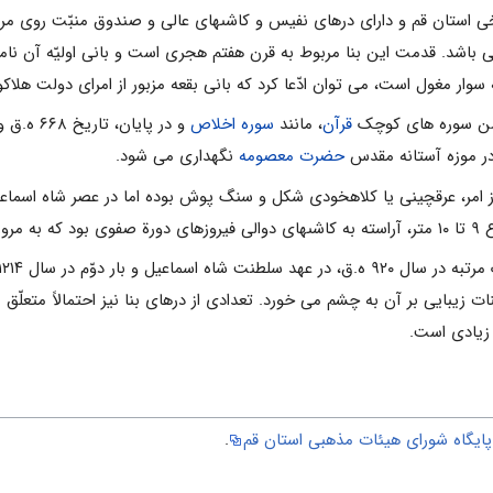
ریخى استان قم و داراى درهاى نفیس و کاشى‏هاى عالى و صندوق منبّت روى م
باشد. قدمت این بنا مربوط به قرن هفتم هجرى است و بانى اولیّه آن نامعلوم
ار مغول است، مى‏ توان ادّعا کرد که بانى بقعه مزبور از امراى دولت هلاک
تضمن سوره های کوچک
قرآن
، مانند
سوره اخلاص
و در پایان، تاریخ ۶۶۸ ه.ق و ابیاتى از
 در موزه آستانه مقدس
حضرت معصومه
نگهداری می شود.
غاز امر، عرق‏چینى یا کلاه‏خودى شکل و سنگ پوش بوده اما در عصر شاه اسما
شده است.
.ق قرار دارد و تزیینات زیبایى بر آن به چشم می خورد. تعدادى از درهاى بنا نیز احتمال
 زیادى است.
، پایگاه شورای هیئات مذهبی استان قم
.