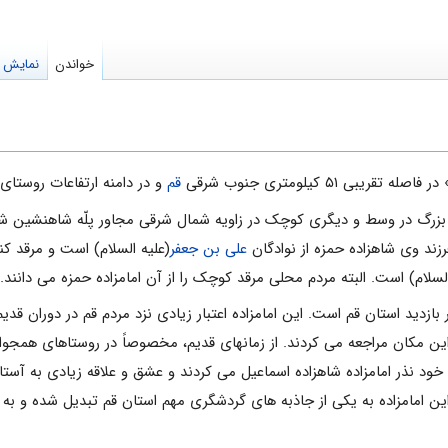
خواندن
نمایش م
ی ۵۱ کیلومتری جنوب شرقی
قم
و در دامنه ارتفاعات روست
 بزرگ در وسط و دیگرى کوچک در زاویه شمال شرقى مجاور پلّه شاه‏نشین شم
زند وى شاهزاده حمزه از نوادگان
علی بن جعفر
(علیه السلام) است و مرقد ک
السلام) است. البته مردم محلی مرقد کوچک را از آن امامزاده حمزه می دانند.
ر بازدید استان قم است. این امامزاده اعتبار زیادی نزد مردم قم در دوران قد
ین مکان مراجعه می کردند. از زمان‏هاى قدیم، مخصوصاً در روستاهاى هم‏جوار،
د نذر امامزاده شاهزاده اسماعیل مى‏ کردند و عشق و علاقه زیادى به آستا
 این امامزاده به یکی از جاذبه های گردشگری مهم استان قم تبدیل شده و 