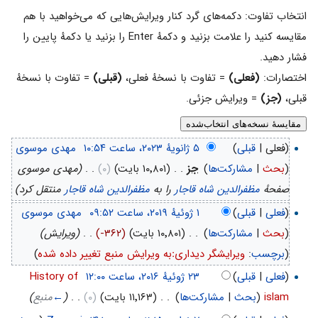
انتخاب تفاوت: دکمه‌های گرد کنار ویرایش‌هایی که می‌خواهید با هم
مقایسه کنید را علامت بزنید و دکمهٔ Enter را بزنید یا دکمهٔ پایین را
فشار دهید.
اختصارات:
(فعلی)
= تفاوت با نسخهٔ فعلی،
(قبلی)
= تفاوت با نسخهٔ
قبلی،
(جز)
= ویرایش جزئی.
(فعلی |
قبلی
)
‏
مهدی موسوی
(
بحث
|
مشارکت‌ها
)
‏
جز
. .
(۱۰٬۸۰۱ بایت)
(۰)
‏
. .
(مهدی موسوی
صفحهٔ
مظفرالدين شاه قاجار
را به
مظفرالدین شاه قاجار
منتقل کرد)
(
فعلی
|
قبلی
)
‏
مهدی موسوی
(
بحث
|
مشارکت‌ها
)
‏
. .
(۱۰٬۸۰۱ بایت)
(-۳۶۲)
‏
. .
(ویرایش)
(
برچسب
:
ویرایشگر دیداریːبه ویرایش منبع تغییر داده شده
)
(
فعلی
|
قبلی
)
‏
History of
islam
(
بحث
|
مشارکت‌ها
)
‏
. .
(۱۱٬۱۶۳ بایت)
(۰)
‏
. .
(
←
منبع
)