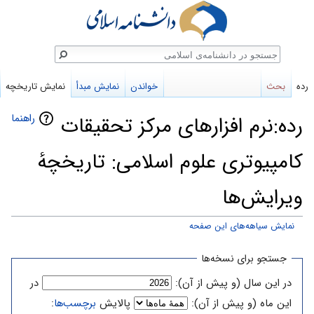
ستجو
رده
بحث
خواندن
نمایش مبدأ
نمایش تاریخچه
راهنما
رده:نرم افزارهای مرکز تحقیقات
کامپیوتری علوم اسلامی: تاریخچهٔ
ویرایش‌ها
نمایش سیاهه‌های این صفحه
پرش
پرش
جستجو برای نسخه‌ها
به
به
در این سال (و پیش از آن):
در
ناوبری
جستجو
این ماه (و پیش از آن):
پالایش
برچسب‌ها
: