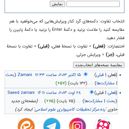
انتخاب تفاوت: دکمه‌های گرد کنار ویرایش‌هایی که می‌خواهید با هم
مقایسه کنید را علامت بزنید و دکمهٔ Enter را بزنید یا دکمهٔ پایین را
فشار دهید.
اختصارات:
(فعلی)
= تفاوت با نسخهٔ فعلی،
(قبلی)
= تفاوت با نسخهٔ
قبلی،
(جز)
= ویرایش جزئی.
(فعلی |
قبلی
)
‏
Zamani
(
بحث
|
مشارکت‌ها
)
‏
. .
(۱۳۲ بایت)
(+۵۷)
(
فعلی
| قبلی)
‏
Saeed zamani
(
بحث
|
مشارکت‌ها
)
‏
. .
(۷۵ بایت)
(+۷۵)
‏
. .
(صفحه‌ای جدید
حاوی '
رده:مرکز تحقیقات کامپیوتری علوم اسلامی
' ایجاد کرد)