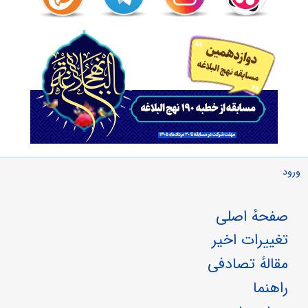
ورود
صفحهٔ اصلی
تغییرات اخیر
مقالهٔ تصادفی
راهنما