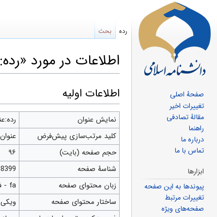
رده
بحث
اطلاعات در مورد «رده
پرش
پرش
اطلاعات اولیه
صفحهٔ اصلی
به
به
تغییرات اخیر
مقالهٔ تصادفی
ناوبری
جستجو
نمایش عنوان
رده:ع
راهنما
کلید مرتب‌سازی پیش‌فرض
عنوان
درباره ما
تماس با ما
حجم صفحه (بایت)
۹۶
شناسهٔ صفحه
38399
ابزارها
زبان محتوای صفحه
fa - فارسی
پیوندها به این صفحه
تغییرات مرتبط
ساختار محتوای صفحه
ویکی‌
صفحه‌های ویژه