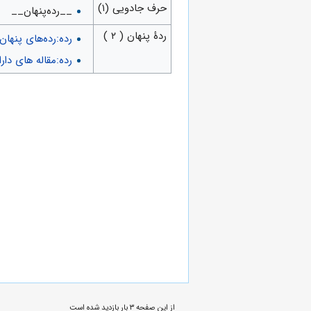
حرف جادویی (۱)
__رده‌پنهان__
ردهٔ پنهان ( ۲ )
رده:رده‌های پنهان
رده:مقاله های دا
از این صفحه ۳ بار بازدید شده است