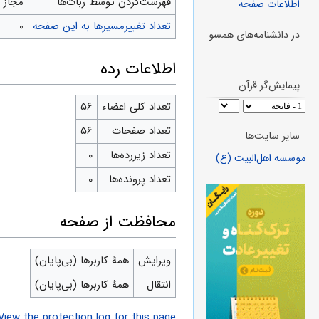
‌فهرست‌کردن توسط ربات‌ها
مجاز
اطلاعات صفحه
تعداد تغییرمسیرها به این صفحه
۰
در دانشنامه‌های همسو
اطلاعات رده
پیمایش‌گر قرآن
تعداد کلی اعضاء
۵۶
تعداد صفحات
۵۶
سایر سایت‌ها
تعداد زیررده‌ها
۰
موسسه اهل‌البیت (ع)
تعداد پرونده‌ها
۰
محافظت از صفحه
ویرایش
همهٔ کاربرها (بی‌پایان)
انتقال
همهٔ کاربرها (بی‌پایان)
View the protection log for this page.