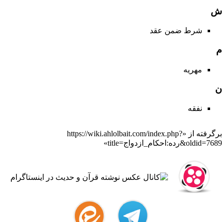
ش
شرط ضمن عقد
م
مهریه
ن
نفقه
برگرفته از «
https://wiki.ahlolbait.com/index.php?
title=رده:احکام_ازدواج&oldid=7689
»