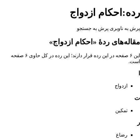
رده:احکام ازدواج
پرش به ناوبری
پرش به جستجو
مقاله‌های ردهٔ «احکام ازدواج»
این ۶ صفحه در این رده قرار دارند؛ این رده در کل حاوی ۶ صفحه
است.
ا
ازدواج
ت
تمکین
ر
رضاع