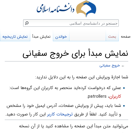
ستجو
صفحه
بحث
خواندن
نمایش مبدأ
نمایش تاریخچه
نمایش مبدأ برای خروج سفیانی
←
خروج سفیانی
پرش
پرش
شما اجازهٔ ویرایش این صفحه را به این دلایل ندارید:
به
به
عملی که درخواست کرده‌اید منحصر به کاربران این گروه‌ها است:
ناوبری
جستجو
کاربران
، patrollers.
شما باید، پیش از ویرایش صفحات، آدرس ایمیل خود را مشخص
و تأیید کنید. لطفاً از طریق
ترجیحات کاربر
این کار را صورت دهید.
می‌توانید متن مبدأ این صفحه را مشاهده کنید یا از آن نسخه