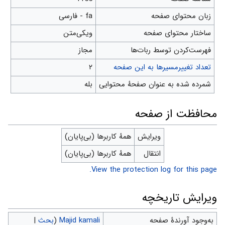
زبان محتوای صفحه
fa - فارسی
ساختار محتوای صفحه
ویکی‌متن
‌فهرست‌کردن توسط ربات‌ها
مجاز
تعداد تغییرمسیرها به این صفحه
۲
شمرده شده به عنوان صفحهٔ محتوایی
بله
محافظت از صفحه
ویرایش
همهٔ کاربرها (بی‌پایان)
انتقال
همهٔ کاربرها (بی‌پایان)
View the protection log for this page.
ویرایش تاریخچه
به‌وجود آورندهٔ صفحه
Majid kamali
(
بحث
|