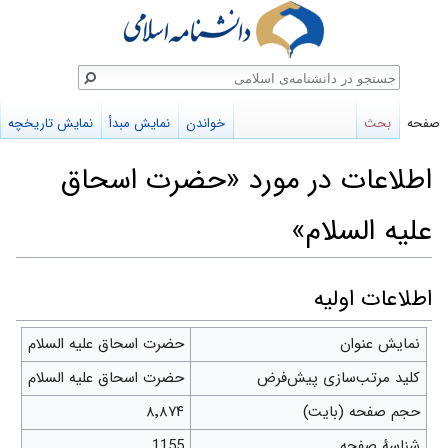
ستجو
صفحه
بحث
خواندن
نمایش مبدأ
نمایش تاریخچه
اطلاعات در مورد «حضرت اسحاق
علیه السلام»
پرش
پرش
اطلاعات اولیه
به
به
نمایش عنوان
حضرت اسحاق علیه السلام
ناوبری
جستجو
کلید مرتب‌سازی پیش‌فرض
حضرت اسحاق علیه السلام
حجم صفحه (بایت)
۸٬۸۷۴
شناسهٔ صفحه
1155