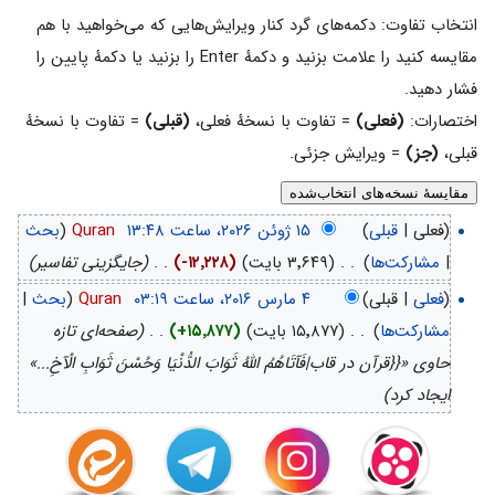
انتخاب تفاوت: دکمه‌های گرد کنار ویرایش‌هایی که می‌خواهید با هم
مقایسه کنید را علامت بزنید و دکمهٔ Enter را بزنید یا دکمهٔ پایین را
فشار دهید.
اختصارات:
(فعلی)
= تفاوت با نسخهٔ فعلی،
(قبلی)
= تفاوت با نسخهٔ
قبلی،
(جز)
= ویرایش جزئی.
(فعلی |
قبلی
)
‏
Quran
(
بحث
|
مشارکت‌ها
)
‏
. .
(۳٬۶۴۹ بایت)
(-۱۲٬۲۲۸)
‏
. .
(جایگزینی تفاسیر)
(
فعلی
| قبلی)
‏
Quran
(
بحث
|
مشارکت‌ها
)
‏
. .
(۱۵٬۸۷۷ بایت)
(+۱۵٬۸۷۷)
‏
. .
(صفحه‌ای تازه
حاوی «{{قرآن در قاب|فَآتَاهُمُ اللَّهُ ثَوَابَ الدُّنْيَا وَحُسْنَ ثَوَابِ الْآخِ...»
ایجاد کرد)