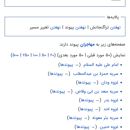
پالایه‌ها
نهفتن
تراگنجانش |
نهفتن
پیوند |
نهفتن
تغییر مسیر
صفحه‌های زیر به
مهاجران
پیوند دارند:
نمایش (۵۰ مورد قبلی | ۵۰ مورد بعدی) (
۲۰
|
۵۰
|
۱۰۰
|
۲۵۰
|
۵۰۰
)
امام علی علیه السلام
‏
(
→ پیوندها
)
سریه حمزة بن عبدالمطلب
‏
(
→ پیوندها
)
غزوه ودان
‏
(
→ پیوندها
)
سریه سعد بن ابی وقاص
‏
(
→ پیوندها
)
غزوه بدر
‏
(
→ پیوندها
)
غزوه احد
‏
(
→ پیوندها
)
سریه بئر معونه
‏
(
→ پیوندها
)
غزوه حنین
‏
(
→ پیوندها
)