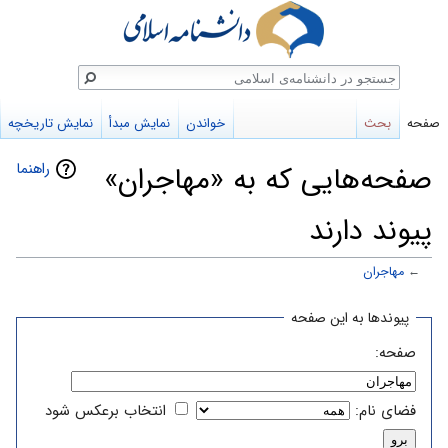
ستجو
صفحه
بحث
خواندن
نمایش مبدأ
نمایش تاریخچه
راهنما
صفحه‌هایی که به «مهاجران»
پیوند دارند
←
مهاجران
پرش
پرش
پیوندها به این صفحه
به
به
صفحه:
ناوبری
جستجو
فضای نام:
انتخاب برعکس شود