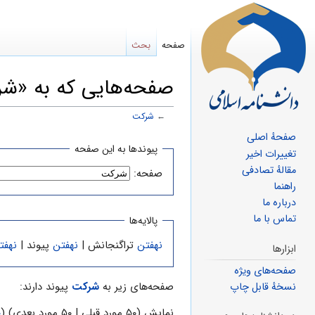
صفحه
بحث
صفحه‌هایی که به «شرک
←
شرکت
صفحهٔ اصلی
پرش
پرش
پیوندها به این صفحه
تغییرات اخیر
به
به
مقالهٔ تصادفی
صفحه:
ناوبری
جستجو
راهنما
درباره ما
تماس با ما
پالایه‌ها
نهفتن
تراگنجانش |
نهفتن
پیوند |
نهفت
ابزارها
صفحه‌های ویژه
صفحه‌های زیر به
شرکت
پیوند دارند:
نسخهٔ قابل چاپ
نمایش (۵۰ مورد قبلی | ۵۰ مورد بعدی) (
۰