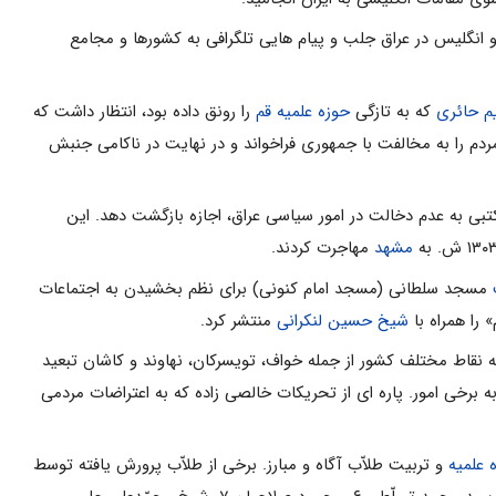
انگلیس در عراق جلب و پیام هایى تلگرافى به کشورها و مجامع
م حائرى
که به تازگى
حوزه علمیه قم
را رونق داده بود، انتظار داشت که
ر ۱۳۰۲ ش. در ماجراى جمهورى خواهى رضاخان، مردم را به مخالفت با جمهورى فراخواند و در نهایت در ناکامى جنبش
کتبى به عدم دخالت در امور سیاسى عراق، اجازه بازگشت دهد. این
مشهد
مهاجرت کردند.
مسجد سلطانى (مسجد امام کنونى) براى نظم بخشیدن به اجتماعات
شیخ حسین لنکرانى
منتشر کرد.
اش، زندانى یا به نقاط مختلف کشور از جمله خواف، تویسرکان، نهاوند و کاشان تبعید
ه برخى امور. پاره اى از تحریکات خالصى زاده که به اعتراضات مردمى
 علمیه
و تربیت طلاّب آگاه و مبارز. برخى از طلاّب پرورش یافته توسط