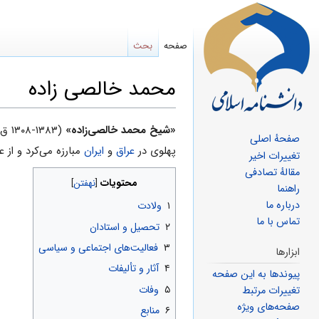
صفحه
بحث
محمد خالصی زاده
پرش
پرش
«شیخ محمد خالصى‌زاده»
(۱۳۸۳-۱۳۰۸ ق) فرزند
صفحهٔ اصلی
به
به
پهلوی در
عراق
و
ایران
مبارزه می‌کرد و از 
تغییرات اخیر
ناوبری
جستجو
مقالهٔ تصادفی
محتویات
راهنما
درباره ما
۱
ولادت
تماس با ما
۲
تحصیل و استادان
۳
فعالیت‌های اجتماعی و سیاسی
ابزارها
۴
آثار و تألیفات
پیوندها به این صفحه
۵
وفات
تغییرات مرتبط
صفحه‌های ویژه
۶
منابع