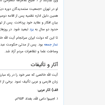
وى عبارتند از: ۱. شیخ غلامرضا گلسرخى کاشانى ۲. آیت الله حسین راستى کاشانى ۳. آیت الله محمد امامى کاشانى ۴. سید محمد تسلّطى ۶. محمود صلاحیان ۷. شیخ محمّدعلى حلیمى.
او در تهران «جمعیت ستمدیدگان دوره دیکتاتورى رضاخان» را د
حدود دو سال به
یزد
تبعید شود. در روزهاى
تا این که دولت ایران سرانجام آیت الله خالصى زاده را در ۱۳
نماز جمعه
بود. پس از مدتی حکومت عبدال
وساطت علما و تظاهرات مردم آزاد شد.
آثار و تألیفات
زبان فارسى و عربى تألیف نمود. برخى از ای
الف) آثار عربى
:
۱. اجیبوا داعى الله، بغداد ۱۹۵۴م.