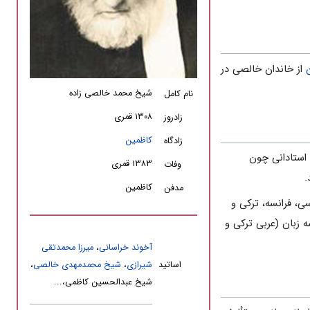
از خاندان خالصى در
شیخ محمد خالصی زاده
نام کامل
۱۳۰۸ قمری
زادروز
کاظمین
زادگاه
استادانى چون
۱۳۸۳ قمری
وفات
.
کاظمین
مدفن
سى، فرانسه، ترکى و
 زبان (عربى ترکى و
آخوند خراسانی
،
میرزا محمدتقی
اساتید
شیرازی
،
شیخ محمدمهدى خالصى
،
شیخ عبدالحسین کاظمى،...