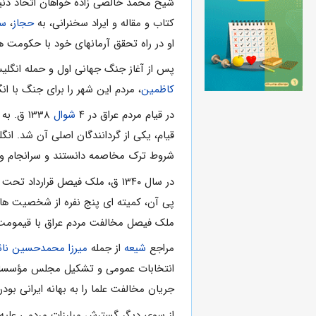
شیخ محمد خالصى زاده خواهان اتحاد دن
کتاب و مقاله و ایراد سخنرانى، به
حجاز
،
سو
او در راه تحقق آرمانهاى خود با حکومت
پس از آغاز جنگ جهانى اول و حمله انگلیس به بندر فاو در ۱۳۳۲ ق، خالصى زاده به همراه پدرش
کاظمین
، مردم این شهر را براى جنگ با ان
در قیام مردم عراق در ۴
شوال
۱۳۳۸ ق. به رهبرى
قیام، یکى از گردانندگان اصلى آن شد. انگل
شروط ترک مخاصمه دانستند و سرانجام وارد
در سال ۱۳۴۰ ق، ملک فیصل قرارد
پى آن، کمیته اى پنج نفره از شخصیت هاى
ملک فیصل مخالفت مردم عراق با قیمومت ان
مراجع
شیعه
از جمله
میرزا محمدحسین نائ
انتخابات عمومى و تشکیل مجلس مؤسسان
جریان مخالفت علما را به بهانه ایرانى ب
از سوى دیگر گسترش مبارزات مردمى علیه 