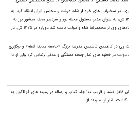
ى، در سخنرانی هاى خود از شاه، دولت و مجلس ایران انتقاد کرد. به
همین دلیل اداره نظمیه پس از اقامه دومین نماز جمعه از برپایى آن جلوگیرى کرد. او در ادامه فعالیت هاى خود در ۱۳۲۴ ش، به عنوان مدیر مسئول مجله نور و سردبیر مجله منشور نور به
بیان افکار و عقاید خود پرداخت. پس از توقیف مجله نور در اردیبهشت ۱۳۲۵، مدتى با روزنامه وظیفه همکارى کرد. انتقادهاى وى از محمدرضا شاه و دولت باعث شد دوباره در ۱۳۲۵ ش. در
مات وى در کاظمین تأسیس مدرسه بزرگ «جامعه مدینة العلم» و برگزارى
دولت در خطبه هاى نماز جمعه دستگیر و مدتى زندانى کرد ولى او با
آیت الله خالصى که عمر خود را در راه مبارزه با استعمار استکبار و ایادى وابسته آنان سپرى کرد، از امر تحقیق و تألیف نیز غافل نشد و قریب ۱۰۰ جلد کتاب و رساله در زمینه هاى گوناگون به
اشت. آثار او عبارتند از: