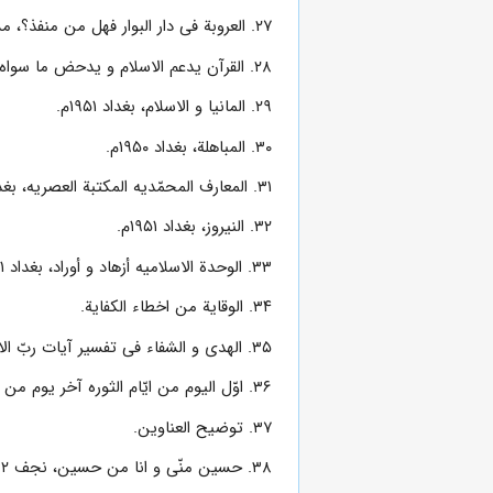
۲۷. العروبة فى دار البوار فهل من منفذ؟، مشهد مطبعة خراسان ۱۳۵۲ق.
۲۸. القرآن یدعم الاسلام و یدحض ما سواه بالحجة و البرهان، بغداد ۱۹۵۰م.
۲۹. المانیا و الاسلام، بغداد ۱۹۵۱م.
۳۰. المباهلة، بغداد ۱۹۵۰م.
۳۱. المعارف المحمّدیه المکتبة العصریه، بغداد ۱۳۴۱ق.
۳۲. النیروز، بغداد ۱۹۵۱م.
۳۳. الوحدة الاسلامیه أزهاد و أوراد، بغداد ۱۹۵۱م.
۳۴. الوقایة من اخطاء الکفایة.
۳۵. الهدى و الشفاء فى تفسیر آیات ربّ الارض و السماء، تهران ۱۳۲۵ش.
۳۶. اوّل الیوم من ایّام الثوره آخر یوم من ایّام الظلم، بغداد ۱۹۶۳م.
۳۷. توضیح العناوین.
۳۸. حسین منّى و انا من حسین، نجف ۱۹۶۲م.