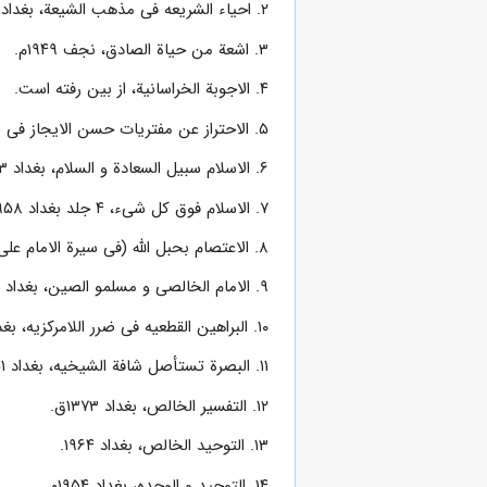
۲. احیاء الشریعه فى مذهب الشیعة، بغداد ۱۹۵۷م.
۳. اشعة من حیاة الصادق، نجف ۱۹۴۹م.
۴. الاجوبة الخراسانیة، از بین رفته است.
۵. الاحتراز عن مفتریات حسن الایجاز فى اثبات اعجاز القرآن، تهران ۱۳۴۰ ق.
۶. الاسلام سبیل السعادة و السلام، بغداد ۱۹۵۳م.
۷. الاسلام فوق کل شىء، ۴ جلد بغداد ۱۹۵۸م.
۸. الاعتصام بحبل الله (فى سیرة الامام على بن ابى طالب)، بغداد ۱۹۵۱م.
۹. الامام الخالصى و مسلمو الصین، بغداد ۱۹۵۲م.
۱۰. البراهین القطعیه فى ضرر اللامرکزیه، بغداد.
۱۱. البصرة تستأصل شافة الشیخیه، بغداد ۱۹۵۱م.
۱۲. التفسیر الخالص، بغداد ۱۳۷۳ق.
۱۳. التوحید الخالص، بغداد ۱۹۶۴.
۱۴. التوحید و الوحده، بغداد ۱۹۵۴م.