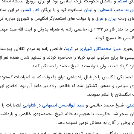
یاى
اسلام
و تشکیل حکومت بزرگ اسلامى بود. او براى ترویج اندیشه اتحاد اس
ریه
،
مصر
،
فلسطین
و
لبنان
مسافرت کرد و با بزرگان
اهل تسنن
در این مناط
 هاى وقت
ایران
و
عراق
و با دولت هاى استعمارگر انگلیس و شوروى مبارزه کرد
 و آیت اللّه سید مهدى حیدرى از علماى
گلیسی ها بسیج کردند.
میرزا محمدتقى شیرازى
در
کربلا
، خالصى زاده به مردم انقلابى پیوست 
یسی ها براى سرکوب قیام، کربلا را محاصره کردند و تسلیم شدن هفده نفر از ره
 کربلا شدند، ولى نتوانستند شیخ محمد را دستگیر کنند.
اد تحت الحمایگى انگلیس را در قبال پادشاهى عراق پذیرفت که به اعتراضات گسترد
 سیاسى و مذهبى تشکیل شد که خالصى زاده نیز عضو آن بود. اعضاى این ک
گلستان را اعلام نمودند.
ینى
، شیخ محمد خالصى و
سید ابوالحسن اصفهانى
در
فتاوایى
انتخابات را 
 منجر شد. حکومت با هجوم به خانه شیخ محمدمهدى خالصى و بازداشت 
ودن برخى از آنان به مسائل قومى نسبت دهد.
قیمومت انگلیس، به تبعید شیخ محمد خالصى زاده و سید محمد صدر از سوى