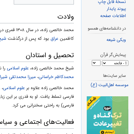
نسخهٔ قابل چاپ
پیوند پایدار
ولادت
اطلاعات صفحه
در دانشنامه‌های همسو
محمد خالصى زاده، در سال ۱۳۰۸ قمری در شهر
کاظمین
عراق
بود که پس از درگذشت
شیخ 
ویکی شیعه
تحصیل و استادان
پیمایش‌گر قرآن
شیخ محمد خالصى زاده،
علوم اسلامى
را ن
سایر سایت‌ها
محمدکاظم خراسانى
،
میرزا محمدتقى شیرا
موسسه اهل‌البیت (ع)
محمد خالصى زاده علاوه بر
علوم اسلامى
، 
فارسى تسلط یافت. او به قدرى بر این زبا
فارسى) به راحتى سخنرانى مى کرد.
فعالیت‌های اجتماعی و سیا