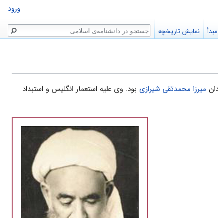
ورود
جستجو
بدأ
نمایش تاریخچه
دان
میرزا محمدتقى شیرازى
بود. وی علیه استعمار انگلیس و استبداد