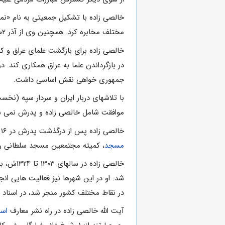
خالصى زاده با تشکیل جمعیتى به نام «نما
مختلف مخابره کرد. همچنین وى از آذر ۱۳۰۲ ش، به ترویج دیدگاههاى خود در روزنامه «لواء بین النهرین» پرداخت.
خالصى زاده براى بازگشت علماى عراق و کمک 
جمهورى خواهى نقش اساسى داشت.
با تلاشهاى دربار ایران و سردار سپه (نخ
موافقت شامل خالصى زاده و پدرش نمى شد. آن
خالصى زاده پس از درگذشت پدرش در ۱۶ فروردین ۱۳۰۴، از مشهد به
مسجد
، کمیته مجتمعین مسجد سلطانى را تشکیل داد. و برا
خالصى ز
شد. او در این شهرها نیز فعالیت هایى ان
در نقاط مختلف کشور منجر شد، در اسنا
آیت الله خالصى زاده در راه نشر معارف
اسل