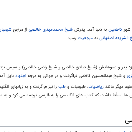
کاظمین
به دنیا آمد. پدرش
شیخ محمدمهدى خالصى
از مراجع
شیعیان
الشریعه اصفهانی
به
مرجعیت
رسید.
زد پدر و عموهایش (شیخ صادق خالصی و شیخ راضى خالصى) و سپس نزد 
زى
و شیخ عبدالحسین کاظمى فراگرفت و در جوانى به درجه
اجتهاد
نایل آمد
علوم دیگر مانند
ریاضیات
، طبیعیات و
طب
را نیز فراگرفت و به زبانهاى انگلی
ن ها تسلّط داشت که کتاب هاى انگلیسى را به فارسى ترجمه مى کرد و به سه
سی