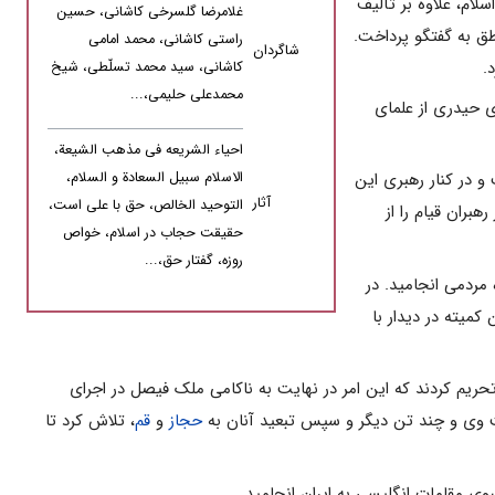
لام، علاوه بر تألیف
غلامرضا گلسرخى کاشانى، حسین
ق به گفتگو پرداخت.
راستى کاشانى، محمد امامى
شاگردان
.
کاشانى، سید محمد تسلّطى، شیخ
محمدعلى حلیمى،...
احیاء الشریعه فى مذهب الشیعة،
الاسلام سبیل السعادة و السلام،
و در کنار رهبرى این
آثار
التوحید الخالص، حق با على است،
بران قیام را از
حقیقت حجاب در اسلام، خواص
روزه، گفتار حق،...
ه مردمى انجامید. در
میته در دیدار با
تحریم کردند که این امر در نهایت به ناکامى ملک فیصل در اجراى
وى و چند تن دیگر و سپس تبعید آنان به
حجاز
و
قم
، تلاش کرد تا
 مقامات انگلیسى به ایران انجامید.