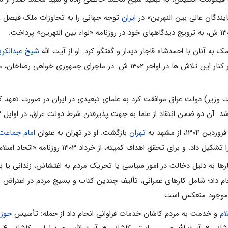
یندگان عالى بین النهرین» در
ایران
توجه جهانى را به تجاوزات ملک فیصل و 
به آنان با احمدشاه قاجار دیدار و گفتگو کرد. او از آیت اللّه
شیخ عبدالکری
در بازگرداندن علما به عراق همکارى کند. در کنار این تلاش ها در اواخ
ست وزیر) دولت عراق موافقت کرد به علماى تبعیدى در ایران در صورت تعهد 
 دو ضمن انتقاد از علما به جهت پذیرفتن شرط دولت عراق، در اوایل ۱۳۰۳ ش. به
تهران
بازگشت. او در تهران به عنوان
امام جماعت
ى تحقق اهداف کمیته، از خرداد ۱۳۰۳ روزنامه «اتحاد اسلام» را همراه با
اده در سالهاى ۱۳۰۳ تا ۱۳۲۴ش، بارها به دلیل دخالت در امور سیاسى یا تحریک مردم به اغتش
جام داد؛ شامل کارهاى عمرانى، تألیف چندین کتاب و بسیج مردم در اعتراض ب
د موجود منعکس است.
ام
و خدمت به مردم کاشان خدمات فراوانى انجام داد از جمله: تأسیس
حوزه