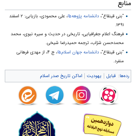
منابع
"بنی قینقاع"،
دانشنامه پژوهه
، علی محمودی، بازیابی: ۲ اسفند
۱۳۹۱.
فرهنگ اعلام جغرافیایى، تاریخى در حدیث و سیره نبوى، محمد
محمدحسن شرّاب، ترجمه حمیدرضا شیخی.
"بنی قینقاع"،
دانشنامه جهان اسلام
، ج ۴، از مهدی فرهانی
منفرد.
رده‌ها
:
قبایل
یهودیت
اماکن تاریخ صدر اسلام