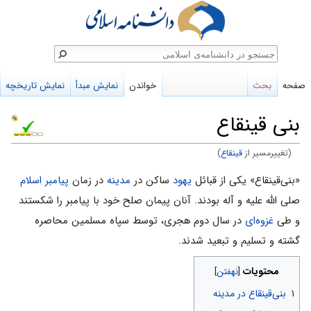
ستجو
صفحه
بحث
خواندن
نمایش مبدأ
نمایش تاریخچه
بنی قینقاع
(تغییرمسیر از
قينقاع
)
پرش
پرش
«بنی‌قینقاع» یکی از قبائل
یهود
ساکن در
مدینه
در زمان
پیامبر اسلام
به
به
صلی الله علیه و آله بودند. آنان پیمان صلح خود با پیامبر را شکستند
ناوبری
جستجو
و طی
غزوه‌ای
در سال دوم هجری، توسط سپاه مسلمین محاصره
گشته و تسلیم و تبعید شدند.
محتویات
۱
بنی‌قینقاع در مدینه