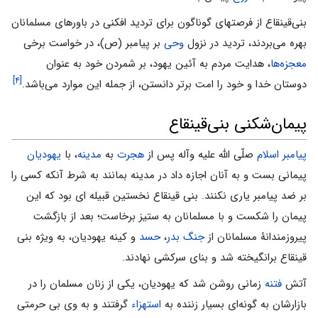
بنى‌قینقاع از فرصتهای گوناگون برای تردید افکنی در باورهای مسلمانان
بهره می‌بردند، تردید در نزول
وحی
بر پیامبر (ص)، در خواست برخی
معجزه‌ها
، هدایت مردم به آئین یهود، بر شمردن خود به عنوان
[۴]
دوستان خدا و خود را امت برتر دانستن، از جمله این موارد می‌باشد.
پیمان‌شکنی بنی‌قینقاع
پیامبر اسلام
صلّی اللّه علیه وآله پس از
هجرت
به
مدینه
، با
یهودیان
پیمانی بست و به آنان اجازه داد در مدینه بمانند به شرط آنکه کسی را
بر ضد پیامبر یاری نکنند. بنی قینقاع نخستین قبیله ای بود که این
پیمان را شکست و با مسلمانان به ستیز برخاست؛ بعد از بازگشت
پیروزمندانۀ مسلمانان از
جنگ بدر
،
حسد
و کینه یهودیان، به ویژه بنی
قینقاع برانگیخته شد و بنای سرکشی نهادند.
آتش
فتنه
زمانی روشن شد که یهودیان، یکی از زنان مسلمان را در
بازارشان به گونه‌ای بسیار زننده به
استهزاء
گرفتند و به وی بی حرمتی