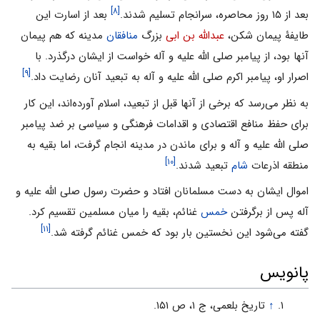
[۸]
بعد از ۱۵ روز محاصره، سرانجام تسلیم شدند.
بعد از اسارت این
طایفۀ پیمان شکن،
عبدالله بن ابی
بزرگ
منافقان
مدینه که هم پیمان
آنها بود، از پیامبر صلی الله علیه و آله خواست از ایشان درگذرد. با
[۹]
اصرار او، پیامبر اکرم صلی الله علیه و آله به تبعید آنان رضایت داد.
به نظر می‌رسد که برخی از آنها قبل از تبعید، اسلام آورده‌اند، این کار
برای حفظ منافع اقتصادی و اقدامات فرهنگی و سیاسی بر ضد پیامبر
صلی الله علیه و آله و برای ماندن در مدینه انجام گرفت، اما بقیه به
[۱۰]
منطقه اذرعات
شام
تبعید شدند.
اموال ایشان به دست مسلمانان افتاد و حضرت رسول صلی الله علیه و
آله پس از برگرفتن
خمس
غنائم، بقیه را میان مسلمین تقسیم کرد.
[۱۱]
گفته می‌شود این نخستین بار بود که خمس غنائم گرفته شد.
پانویس
↑
تاریخ بلعمی‌، ج‌ ۱، ص‌ ۱۵۱.