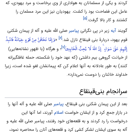
کردند و یکی از مسلمانان به هواداری از وی برخاست و مرد یهودی، که
عامل این فضاحت بود را کشت. یهودیان نیز این مرد مسلمان را
[۵]
کشتند و کار بالا گرفت.
گویند
آیه
زیر در پی نگرانی
پیامبر
صلی الله علیه و آله از پیمان شکنی
وَإِمَّا تَخَافَنَّ مِنْ قَوْمٍ خِيَانَةً فَانْبِذْ
[۶]
قوم یهود، دربارۀ بنی قینقاع نازل شد:
«
إِلَيْهِمْ عَلَىٰ سَوَاءٍ ۚ إِنَّ اللَّهَ لَا يُحِبُّ الْخَائِنِينَ
[۷]
؛ و هرگاه (با ظهور نشانه‌هایی)
از خیانت گروهی بیم داشتی (که عهد خود را شکسته، حمله غافلگیرانه
کنند) به طور عادلانه به آنها اعلام کن که پیمانشان لغو شده است، زیرا
خداوند خائنان را دوست نمی‌دارد».
سرانجام بنی‌قینقاع
بعد از این پیمان شکنی بنی قینقاع،
پیامبر
صلی الله علیه و آله آنها را
در بازار جمع کرد و از ایشان خواست
اسلام
آورند، اما آنها این
درخواست را رد کردند و به قلعه‌های خود رفتند، پیامبر صلی الله علیه و
آله به سوی ایشان لشکر کشی کرد و قلعه‌های آنان را محاصره نمود،