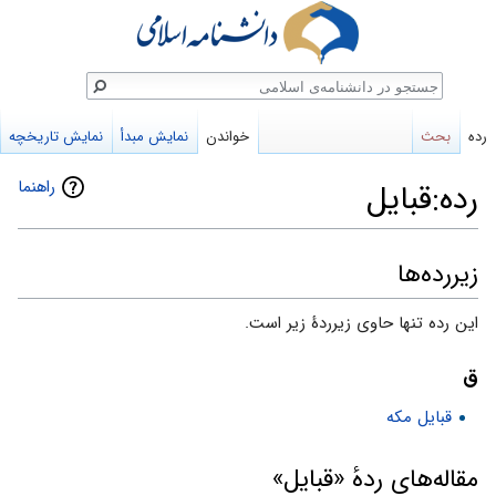
ستجو
رده
بحث
خواندن
نمایش مبدأ
نمایش تاریخچه
راهنما
رده:قبایل
پرش
پرش
زیررده‌ها
به
به
این رده تنها حاوی زیرردهٔ زیر است.
ناوبری
جستجو
ق
قبایل مکه
مقاله‌های ردهٔ «قبایل»