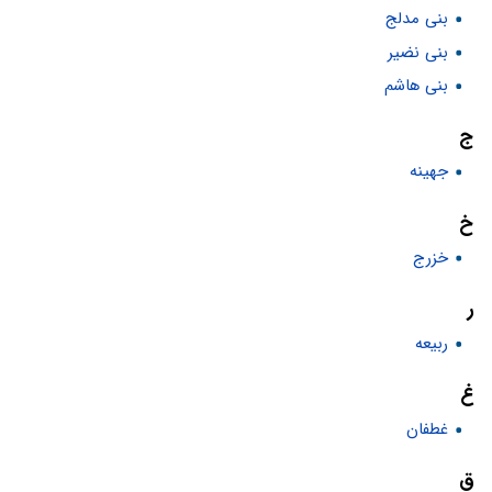
بنی مدلج
بنی نضیر
بنی هاشم
ج
جهينه
خ
خزرج
ر
ربیعه
غ
غطفان
ق