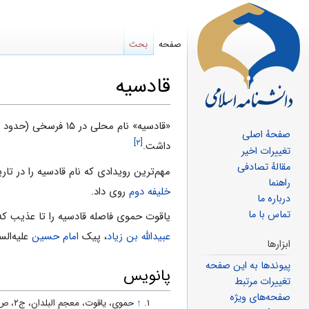
صفحه
بحث
قادسیه
پرش
پرش
«قادسیه» نام محلى در ۱۵ فرسخى (حدود ۹۰ کیلومتری)
صفحهٔ اصلی
[۲]
به
به
داشت.
تغییرات اخیر
ناوبری
جستجو
مقالهٔ تصادفی
مهم‌ترین رویدادی که نام قادسیه را در تا
راهنما
خلیفه دوم
روی داد.
درباره ما
تماس با ما
یاقوت حموی فاصله قادسیه را تا عذیب که
عبیدالله بن زیاد
، پیک
امام حسین
علیه‌الس
ابزارها
پیوندها به این صفحه
پانویس
تغییرات مرتبط
صفحه‌های ویژه
↑
حموی، یاقوت، معجم البلدان، ج۲، ص۶۹۰.