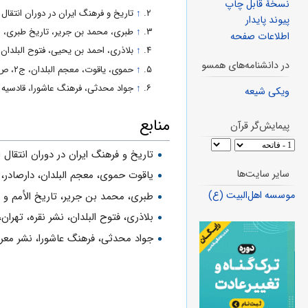
نسخهٔ قابل چاپ
↑
تاریخ و فرهنگ ایران در دوران انتقال ا
پیوند پایدار
↑
طبری، محمد بن جریر، تاریخ طبری، ج۵، ص۱۷۱۳
اطلاعات صفحه
↑
بلاذری، احمد بن یحیی، فتوح البلدان، ص
در دانشنامه‌های همسو
↑
حموی، یاقوت، معجم البلدان، ج۲، ص۶۹۰.
↑
جواد محدثی، فرهنگ عاشورا، قادسیه
ویکی شیعه
منابع
پیمایش‌گر قرآن
تاریخ و فرهنگ ایران در دوران انتقال 
سایر سایت‌ها
یاقوت حموی، معجم البلدان، دارصادر، بیرو
موسسه اهل‌البیت (ع)
طبری، محمد بن جریر، تاریخ الأمم و الملوک
بلاذری، فتوح البلدان، نشر نقره، تهران، 1337ش
جواد محدثی، فرهنگ عاشورا، نشر معر