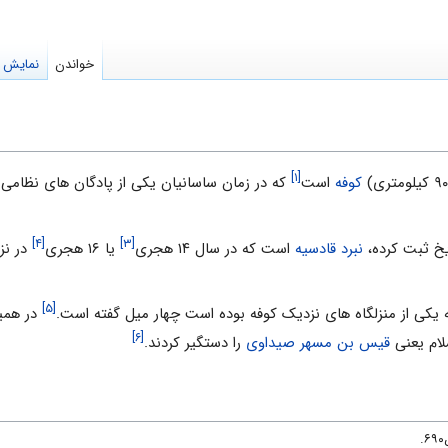
خواندن
نمایش م
[۱]
کوفه
است
که در زمان ساسانیان یکی از پادگان های نظامی 
[۴]
[۳]
ریخ ثبت کرده،
نبرد قادسیه
است که در سال ۱۴ هجری
یا ۱۶ هجری
در نز
[۵]
 یکی از منزلگاه های نزدیک کوفه بوده است چهار میل گفته است.
در همین مک
[۶]
لام یعنی
قیس بن مسهر صیداوی
را دستگیر کردند.