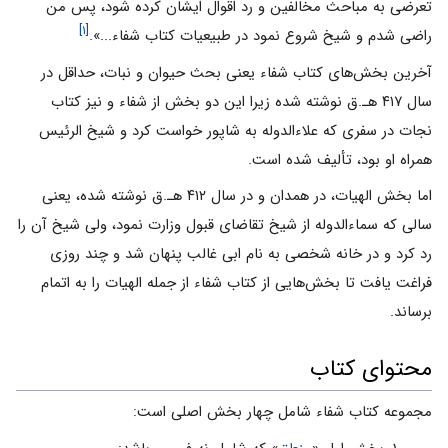
تعرضى به مباحث مخالفین و رد اقوال ایشان کرده شود، پس من
[۱]
راضى شدم و شیخ شروع نمود در طبیعیات کتاب شفاء...».
آخرین بخش‌هاى کتاب شفاء یعنى بحث حیوان و نبات، حداقل در
سال ۴۱۷ هـ.ق نوشته شده زیرا این دو بخش از شفاء و نیز کتاب
نجات در سفرى که علاءالدوله به شاپور خواست کرد و شیخ الرئیس
همراه او بود، تألیف شده است.
اما بخش الهیات، در همدان و در سال ۴۱۲ هـ.ق نوشته شده، یعنى
سالى که سماءالدوله از شیخ تقاضاى قبول وزارت نمود، ولى شیخ آن را
رد کرد و در خانه شخصى به نام ابى غالب پنهان شد و چند روزى
فراغت یافت تا بخش‌هایى از کتاب شفاء از جمله الهیات را به اتمام
برساند.
محتوای کتاب
مجموعه کتاب شفاء شامل چهار بخش اصلى است: