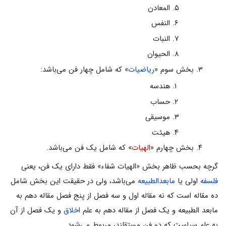
المعادن
النفس‌
النبات
الحیوان
بخش سوم «
ریاضیات
» که شامل چهار فن مى‌باشد:
هندسه
حساب‌
موسیقى
هیئت
بخش چهارم «
الهیات
» که شامل یک فن مى‌باشد.
گرچه بحسب ظاهر بخش «الهیات شفاء» فقط داراى یک فن، یعنى
فلسفه
اولى یا
مابعدالطبیعه
مى‌باشد، ولى در حقیقت این بخش شامل
ده مقاله است که نه مقاله اول و سه فصل از پنج فصل مقاله دهم به
مابعد الطبیعه و یک فصل از مقاله دهم به علم
اخلاق
و یک فصل از آن
به علم سیاست که دو فن مستقلند، مربوط مى‌شود.