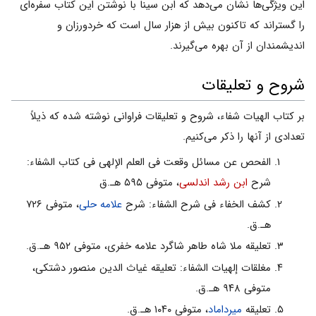
این ویژگى‌ها نشان مى‌دهد که ابن سینا با نوشتن این کتاب سفره‌اى
را گستراند که تاکنون بیش از هزار سال است که خردورزان و
اندیشمندان از آن بهره مى‌گیرند.
شروح و تعلیقات
بر کتاب الهیات شفاء، شروح و تعلیقات فراوانى نوشته شده که ذیلاً
تعدادى از آنها را ذکر مى‌کنیم.
الفحص عن مسائل وقعت فی العلم الإلهی فی کتاب الشفاء:
شرح
ابن رشد اندلسى
، متوفى ۵۹۵ هـ.ق
کشف الخفاء فی شرح الشفاء: شرح
علامه حلى
، متوفى ۷۲۶
هـ.ق.
تعلیقه ملا شاه طاهر شاگرد علامه خفرى، متوفى ۹۵۲ هـ.ق.
مغلقات إلهیات الشفاء: تعلیقه غیاث الدین منصور دشتکى،
متوفى ۹۴۸ هـ.ق.
تعلیقه
میرداماد
، متوفى ۱۰۴۰ هـ.ق.