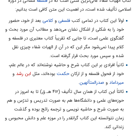
کتاب الهیات شفاء عالى‌ترین متنى است که در
فلسفه
مشائى در دوره
اسلامى تألیف شده است، در اهمیت این متن کافى است بدانیم‌:
اولاً این کتاب در تمامى کتب
فلسفى
و
کلامى
بعد از خود، حضور
خود را به شکلى از اشکال نشان مى‌دهد و مطالب آن مورد بحث و
گفتگوى علمى است، تا جایى که تقریباً کتاب معتبرى در فلسفه و
کلام پیدا نمى‌شود مگر این که در آن از الهیات شفاء چیزى نقل
شده و سپس مورد بحث قرار گرفته است.
ثانیاً افرادى بر این کتاب شرح و حاشیه نوشته‌اند که در عالم علم،
خود از فحول فلسفه و از ارکان
حکمت
بوده‌اند، مثل
ابن رشد
و
میرداماد
و
صدرالمتألهین
.
ثالثاً این کتاب از همان سال تألیف (۴۱۲ هـ.ق) تا به امروز در
حوزه‌هاى علمى و دانشگاه‌ها هم به صورت تدریس و تدرّس و هم
به صورت شرح و حاشیه نویسى و ترجمه رائج بوده و گذشت
زمان نتوانسته این کتاب گرانقدر را در موزه علم و دانش محبوس و
زندانى کند.