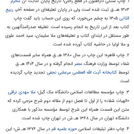
۱. چاپ سنگى دارالفنون در قطع رحلى؛ تاریخ پایان کتابت آن
محرم
۱۳۰۳ هـ.ق ثبت شده است ولى در پایان تعلیقه‌اى در صفحه آخر،
ربیع
الثانی
۱۳۰۵ به چشم مى‌خورد، که روى این حساب باید گفت چاپ
کتاب بعد از این تاریخ به انجام رسیده است. تعلیقه صدرالمتألهین به
طور مستقل در ابتداى کتاب و تعلیقه‌هاى ملا سلیمان، سید احمد علوى
و ملا اولیا در حاشیه کتاب آورده شده است.
۲. چاپ قاهره؛ این چاپ در سال ۱۳۸۰ هـ.ق همراه سایر قسمت‌هاى
شفاء توسط وزارت فرهنگ
مصر
انجام گرفته و در سال ۱۴۰۴ هـ.ق
توسط
کتابخانه آیت الله العظمى مرعشى نجفى
تجدید چاپ گردیده
است.
۳. چاپ مؤسسه مطالعات اسلامى دانشگاه مک گیل؛
ملا مهدى نراقى
«الهیات شفاء» را از اول تا فصل دوم از مقاله دوم شرح مزجى کرده که
متن این قسمت همراه این شرح توسط مؤسسه مذکور با همکارى
دانشگاه تهران در سال ۱۳۶۸ هـ.ش در تهران چاپ شده است.
۴. چاپ دفتر تبلیغات اسلامى
حوزه علمیه قم
در سال ۱۳۷۶ هـ.ش؛ این