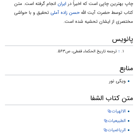
چاپ بهترین چاپى است که اخیراً در
ایران
انجام گرفته است. متن
کتاب توسط حضرت آیت الله
حسن زاده آملى
تحقیق و با حواشى
مختصرى از ایشان تحشیه شده است.
پانویس
↑
ترجمه تاریخ الحکماء قفطى، ص۵۶۳.
منابع
ویکی نور
متن کتاب الشفا
الالهیات
الطبیعیات
الریاضیات