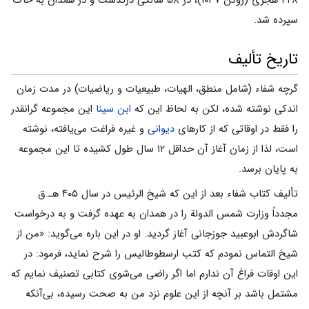
۴۲۸ هجری (ژوئن ۱۰۳۷)، در ۵۸ سالگى درگذشت و در همدان به خاک
سپرده شد.
تاریخ تألیف
گرچه شفاء (شامل منطق، الهیات، طبیعیات و ریاضیات) در مدت زمان
اندکى نوشته شده، لکن به لحاظ این که
ابن سینا
این مجموعه گرانقدر
را فقط در اوقاتى که از کارهاى
دیوانى
و غیره فراغت مى‌یافته، نوشته
است، لذا از زمان آغاز آن حداقل ۱۲ سال طول کشیده تا این مجموعه
به پایان برسد.
تألیف کتاب شفاء بعد از این که شیخ الرئیس در سال ۴۰۵ هـ.ق
مجدداً وزارت شمس الدولة را در همدان به عهده گرفت و به درخواست
شاگردش ابوعبید جوزجانى آغاز گردید. او در این باره مى‌گوید: «من از
شیخ التماس نمودم که کتب ارسطوطالیس را شرح نماید، فرمود: در
این اوقات فراغ آن ندارم اما اگر راضى مى‌شوى کتابى تصنیف نمایم که
مشتمل باشد بر آنچه از این علوم نزد من به صحت رسیده، بى‌آنکه