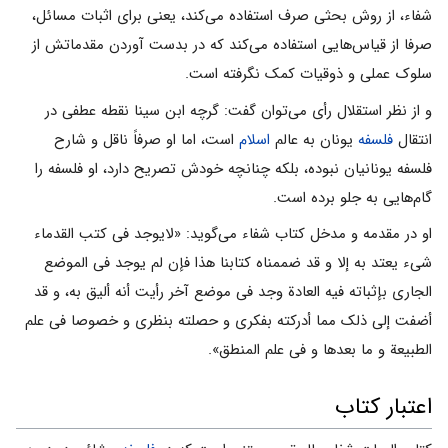
شفاء، از روش بحثى صرف استفاده مى‌کند، یعنى براى اثبات مسائل،
صرفا از قیاس‌هایى استفاده مى‌کند که در بدست آوردن مقدماتش از
سلوک عملى و ذوقیات کمک نگرفته است.
و از نظر استقلال رأى مى‌توان گفت: گرچه ابن سینا نقطه عطفى در
انتقال
فلسفه
یونان به عالم
اسلام
است، اما او صرفاً ناقل و شارح
فلسفه یونانیان نبوده، بلکه چنانچه خودش تصریح دارد، او فلسفه را
گام‌هایى به جلو برده است.
او در مقدمه و مدخل کتاب شفاء مى‌گوید: «لایوجد فی کتب القدماء
شی‌ء یعتد به إلا و قد ضممناه کتابنا هذا فإن لم یوجد فی الموضع
الجاری بإثباته فیه العادة وجد فی موضع آخر رأیت أنه ألیق به، و قد
أضفت إلى ذلک مما أدرکته بفکری و حصلته بنظری و خصوصا فی علم
الطبیعة و ما بعدها و فی علم المنطق».
اعتبار کتاب