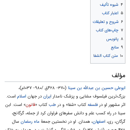
۴
شیوه تألیف
۵
اعتبار کتاب
۶
شروح و تعلیقات
۷
چاپ‌های کتاب
۸
پانویس
۹
منابع
۱۰
متن کتاب الشفا
مؤلف
ابوعلی حسین بن عبدالله بن سینا
(۳۷۰- ۴۲۸ق /۹۸۰- ۱۰۳۷م)،
بزرگ‌ترین فیلسوف مشایی و پزشک نامدار
ایران
در جهان
اسلام
است.
اثر مشهور او در
فلسفه
کتاب «شفا» و در
طب
کتاب «
قانون
» است. ابن
سینا در راه کسب علم و دانش سفرهای فراوان کرد از جمله، گرگانج،
گرگان، ری،
اصفهان
، همدان. او در نخستین جمعۀ
ماه رمضان
سال