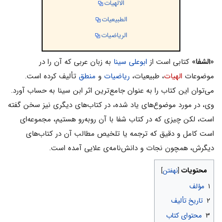
الالهیات
الطبیعیات
الریاضیات
«الشفا»
کتابی است از
ابوعلی سینا
به زبان عربی که آن را در
موضوعات
الهیات
، طبیعیات،
ریاضیات
و
منطق
تألیف کرده است.
مى‌توان این کتاب را به عنوان جامع‌ترین اثر ابن سینا به حساب آورد.
وى، در مورد موضوع‌هاى یاد شده، در کتاب‌هاى دیگرى نیز سخن گفته
است، لکن چیزى که در کتاب شفا با آن روبه‌رو هستیم، مجموعه‌اى
است کامل و دقیق که ترجمه یا تلخیص مطالب آن در کتاب‌هاى
دیگرش، همچون نجات و دانش‌نامه‌ى علایى آمده است.
محتویات
۱
مؤلف
۲
تاریخ تألیف
۳
محتوای کتاب