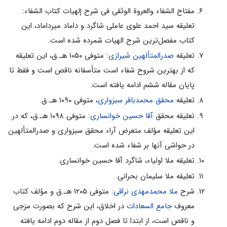
مفتاح الشفاء والعروة الوثقى فی شرح إلهیات کتاب الشفاء:
تعلیقه سید احمد علوى عاملى شاگرد و داماد میرداماد، این
کتاب مفصل‌ترین شرح الهیات شمرده شده است.
تعلیقه
صدرالمتألهین شیرازى
‌: متوفى ۱۰۵۰ هـ.ق، این تعلیقه
که از بهترین شروح شفاء است متأسفانه ناقص است و فقط تا
پایان مقاله ششم ادامه یافته است.
تعلیقه
محقق محمدباقر سبزوارى
، متوفى ۱۰۹۰ هـ.ق.
تعلیقه محقق
آقا حسین خوانسارى
‌: متوفى ۱۰۹۸ هـ.ق، که در
این تعلیقه مؤلف متعرض آراء محقق سبزوارى و صدرالمتألهین
در حواشى آنها بر شفاء شده است.
تعلیقه ملا اولیاء، شاگرد آقا حسین خوانسارى.
تعلیقه ملا سلیمان بحرانى.
شرح
ملا محمدمهدى نراقى
‌: متوفى ۱۲۰۵ هـ.ق و مؤلف کتاب
معروف
جامع السعادات
در اخلاق، این شرح که بصورت مزجى
و ناقص است، از ابتدا تا فصل دوم از مقاله دوم ادامه یافته