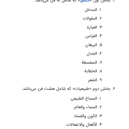
بخش اول «
منطق
» که شامل نه فن مى‌باشد:
المدخل
المقولات
العبارة
القیاس
البرهان
الجدل‌
السفسطة
الخطابة
الشعر
بخش دوم «طبیعیات» که شامل هشت فن مى‌باشد:
السماع الطبیعی
السماء والعالم‌
الکون والفساد
الأفعال والانفعالات‌