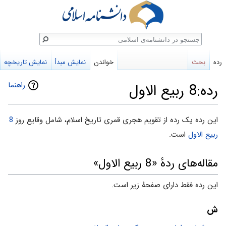
ستجو
رده
بحث
خواندن
نمایش مبدأ
نمایش تاریخچه
راهنما
رده:8 ربیع الاول
پرش
پرش
این رده یک رده از تقویم هجری قمری تاریخ اسلام، شامل وقایع روز
8
به
به
ربیع الاول
است.
ناوبری
جستجو
مقاله‌های ردهٔ «8 ربیع الاول»
این رده فقط دارای صفحهٔ زیر است.
ش