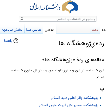
ستجو
رده
بحث
خواندن
نمایش مبدأ
نمایش تاریخچه
راهنما
رده:پژوهشگاه ها
پرش
پرش
مقاله‌های ردهٔ «پژوهشگاه ها»
به
به
این ۵ صفحه در این رده قرار دارند؛ این رده در کل حاوی ۵ صفحه
ناوبری
جستجو
است.
پ
پژوهشكده باقر العلوم عليه السلام
پژوهشکده تفسیر اهل البیت علیهم السلام