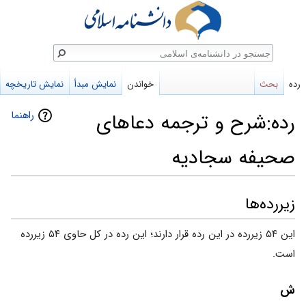
ستجو
رده
بحث
خواندن
نمایش مبدأ
نمایش تاریخچه
راهنما
رده:شرح و ترجمه دعاهای
صحیفه سجادیه
پرش
پرش
زیررده‌ها
به
به
این ۵۴ زیررده در این رده قرار دارند؛ این رده در کل حاوی ۵۴ زیررده
ناوبری
جستجو
است.
ش