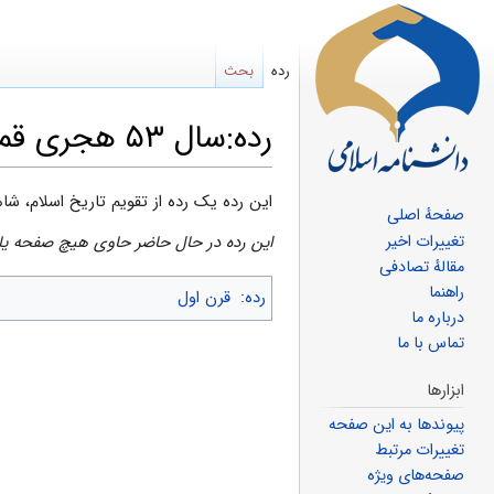
رده
بحث
رده:سال ۵۳ هجری قمری
پرش
پرش
این رده یک رده از تقویم تاریخ اسلام، شامل وقایع سال 
صفحهٔ اصلی
به
به
تغییرات اخیر
این رده در حال حاضر حاوی هیچ صفحه یا 
ناوبری
جستجو
مقالهٔ تصادفی
راهنما
رده
:
قرن اول
درباره ما
تماس با ما
ابزارها
پیوندها به این صفحه
تغییرات مرتبط
صفحه‌های ویژه