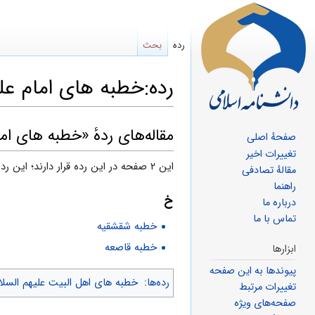
رده
بحث
رده:خطبه های امام علی
پرش
پرش
مقاله‌های ردهٔ «خطبه های ام
صفحهٔ اصلی
به
به
تغییرات اخیر
این ۲ صفحه در این رده قرار دارند؛ این رده در کل حاوی ۲ صفحه است.
مقالهٔ تصادفی
ناوبری
جستجو
راهنما
خ
درباره ما
تماس با ما
خطبه شقشقیه
خطبه قاصعه
ابزارها
پیوندها به این صفحه
رده‌ها
:
خطبه های اهل البیت علیهم السلا
تغییرات مرتبط
صفحه‌های ویژه