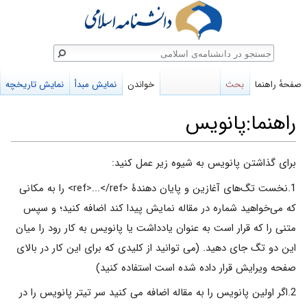
ستجو
صفحهٔ راهنما
بحث
خواندن
نمایش مبدأ
نمایش تاریخچه
راهنما:پانویس
پرش
پرش
برای گذاشتن پانویس به شیوه زیر عمل کنید:
به
به
1.نخست تگ‌های آغازین و پایان دهندهٔ <ref>...</ref> را به مکانی
ناوبری
جستجو
که می‌خواهید شماره در مقاله نمایش پیدا کند اضافه کنید؛ و سپس
متنی را که قرار است به عنوان یادداشت یا پانویس به کار رود را میان
این دو تگ جای دهید. (می توانید از کلیدی که برای این کار در بالای
صفحه ویرایش قرار داده شده است استفاده کنید)
2.اگر اولین پانویس را به مقاله اضافه می کنید سر تیتر پانویس را در