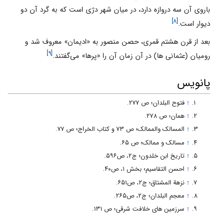
باروى آن سه دروازه دارد، در میان شهر دژى است که به گرد آن دو
[۸]
دیوار است.
بعد از قرن هشتم قمرى، حصن منصور به «ادیمان» معروف شد و
[۹]
رومیان (عثمانی ها) در آن زمان آن را «پرها» مى‌گفتند.
پانویس
↑
فتوح البلدان؛ ص ۲۷۷.
↑
همان؛ ص ۲۷۸.
↑
المسالک والممالک؛ ص ۷۳ و کتاب الخراج؛ ص ۷۷.
↑
مسالک و ممالک؛ ص ۶۵.
↑
تاریخ ابن خلدون؛ ج۲، ص۵۹۶.
↑
احسن التقاسیم؛ بخش ۱، ص۴۰.
↑
نزهة المشتاق؛ ج۲، ص۶۵۱.
↑
معجم البلدان؛ ج۲، ص۲۶۵.
↑
سرزمین هاى خلافت شرقى؛ ص ۱۳۱.