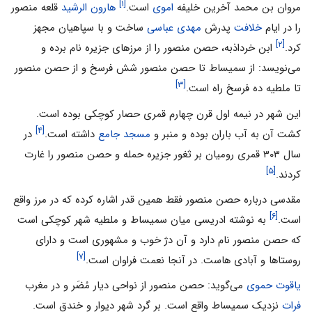
[۱]
مروان بن محمد آخرین خلیفه
اموى
است.
هارون الرشید
قلعه منصور
را در ایام
خلافت
پدرش
مهدى عباسی
ساخت و با سپاهیان مجهز
[۲]
کرد.
ابن خرداذبه، حصن منصور را از مرزهاى جزیره نام برده و
مى‌نویسد: از سمیساط تا حصن منصور شش فرسخ و از حصن منصور
[۳]
تا ملطیه ده فرسخ راه است.
این شهر در نیمه اول قرن چهارم قمرى حصار کوچکى بوده است.
[۴]
کشت آن به آب باران بوده و منبر و
مسجد جامع
داشته است.
در
سال ۳۰۳ قمری رومیان بر ثغور جزیره حمله و حصن منصور را غارت
[۵]
کردند.
مقدسى درباره حصن منصور فقط همین ‌قدر اشاره کرده که در مرز واقع
[۶]
است.
به نوشته ادریسى میان سمیساط و ملطیه شهر کوچکى است
که حصن منصور نام دارد و آن دژ خوب و مشهورى است و داراى
[۷]
روستاها و آبادی هاست. در آنجا نعمت فراوان است.
یاقوت حموی
مى‌گوید: حصن منصور از نواحى دیار مُضَر و در مغرب
فرات
نزدیک سمیساط واقع است. بر گرد شهر دیوار و خندق است.