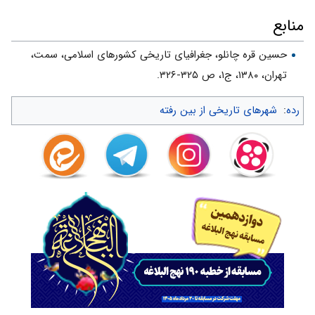
منابع
حسین قره چانلو، جغرافیاى تاریخى کشورهاى اسلامى، سمت،
تهران، ۱۳۸۰، ج‌۱، ص ۳۲۵-۳۲۶.
رده
:
شهرهای تاریخی از بین رفته